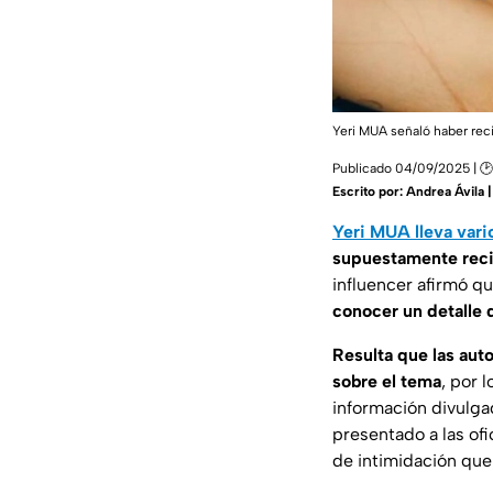
Yeri MUA señaló haber rec
Publicado 04/09/2025 | 🕑 
Escrito por:
Andrea Ávila 
Yeri MUA lleva vario
supuestamente reci
influencer afirmó q
conocer un detalle 
Resulta que
las aut
sobre el tema
, por 
información divulga
presentado a las of
de intimidación que 