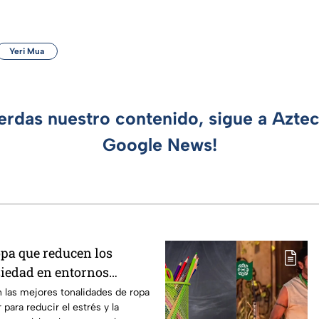
Yeri Mua
ierdas nuestro contenido, sigue a Azte
Google News!
opa que reducen los
siedad en entornos
esantes
 las mejores tonalidades de ropa
 para reducir el estrés y la