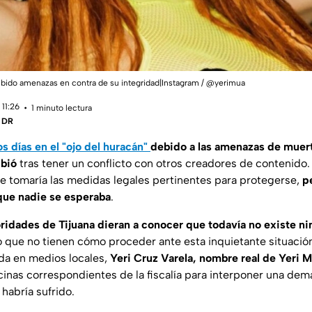
ibido amenazas en contra de su integridad|Instagram / @yerimua
11:26
1 minuto lectura
| DR
s días en el "ojo del huracán"
debido a las amenazas de muer
bió
tras tener un conflicto con otros creadores de contenido. 
ue tomaría las medidas legales pertinentes para protegerse,
p
que nadie se esperaba
.
oridades de Tijuana dieran a conocer que todavía no existe n
lo que no tienen cómo proceder ante esta inquietante situaci
da en medios locales,
Yeri Cruz Varela, nombre real de Yeri
icinas correspondientes de la fiscalía para interponer una dem
habría sufrido.