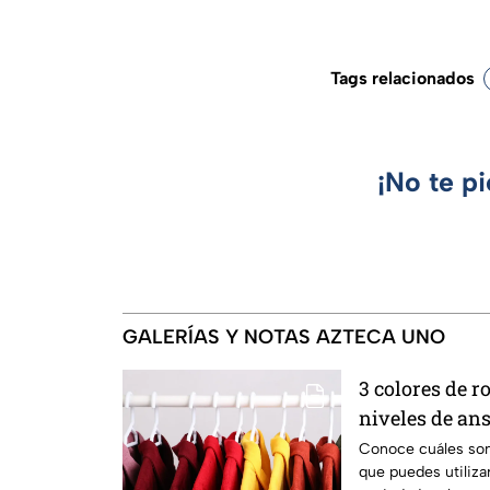
Tags relacionados
¡No te p
GALERÍAS Y NOTAS AZTECA UNO
3 colores de r
niveles de an
laborales estr
Conoce cuáles son
que puedes utilizar