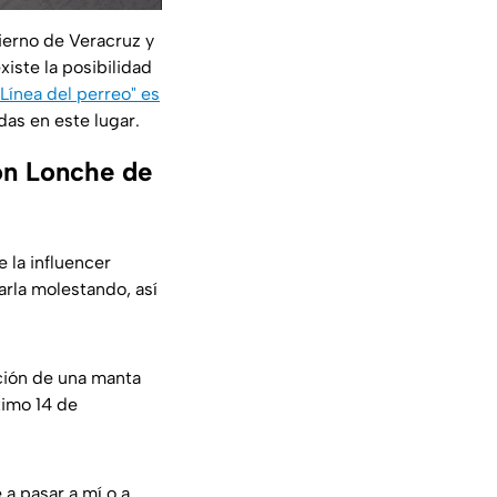
ierno de Veracruz y
iste la posibilidad
Línea del perreo" es
as en este lugar.
on Lonche de
 la influencer
arla molestando, así
ción de una manta
ximo 14 de
a pasar a mí o a