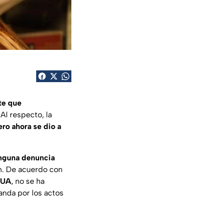
te que
Al respecto, la
ero ahora se dio a
inguna denuncia
ón. De acuerdo con
 MUA
, no se ha
anda por los actos