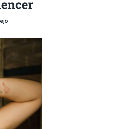
uencer
ejó