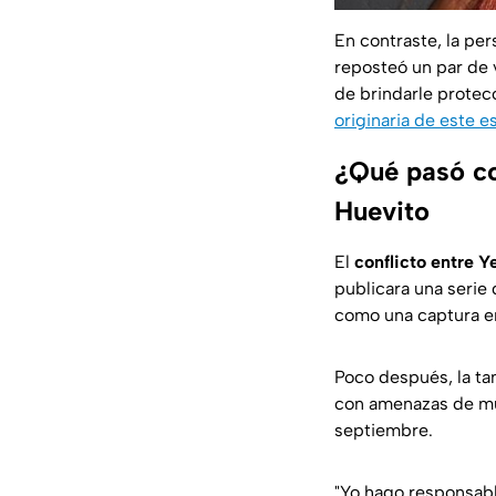
En contraste, la per
reposteó un par de 
de brindarle protec
originaria de este e
¿Qué pasó c
Huevito
El
conflicto entre 
publicara una serie
como una captura en
Poco después, la ta
con amenazas de mue
septiembre.
"Yo hago responsabl