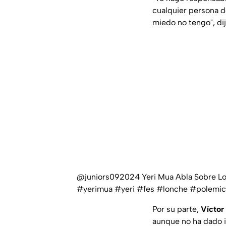
cualquier persona d
miedo no tengo", dij
@juniors092024
Yeri Mua Abla Sobre L
#yerimua
#yeri
#fes
#lonche
#polemic
Por su parte,
Víctor
aunque no ha dado i