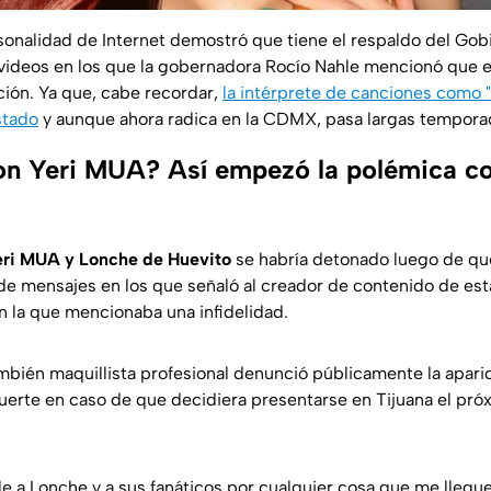
sonalidad de Internet
demostró que tiene el respaldo del Gob
videos en los que la gobernadora Rocío Nahle mencionó que ex
ción. Ya que, cabe recordar,
la intérprete de canciones como "
stado
y aunque ahora radica en la CDMX, pasa largas temporad
on Yeri MUA? Así empezó la polémica c
Yeri MUA y Lonche de Huevito
se habría detonado luego de que
 de mensajes en los que señaló al creador de contenido de est
 la que mencionaba una infidelidad.
mbién maquillista profesional denunció públicamente la apari
rte en caso de que decidiera presentarse en Tijuana el pró
e a Lonche y a sus fanáticos por cualquier cosa que me llegue 