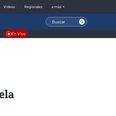
Regionales
Videos
a más +
En Vivo
ela