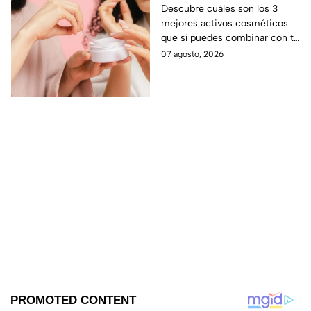
con tu suero de
Descubre cuáles son los 3
mejores activos cosméticos
vitamina C sin riesgo
que sí puedes combinar con tu
de manchas
suero de vitamina C sin riesgo
07 agosto, 2026
de sufrir manchas, según los
expertos