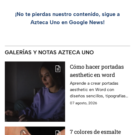
¡No te pierdas nuestro contenido, sigue a
Azteca Uno en Google News!
GALERÍAS Y NOTAS AZTECA UNO
Cómo hacer portadas
aesthetic en word
Aprende a crear portadas
aesthetic en Word con
diseños sencillos, tipografías
bonitas y detalles visuales que
07 agosto, 2026
harán que tus trabajos luzcan
originales.
7 colores de esmalte