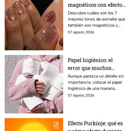
magnéticos con efecto
ojo de gato para lucir
Descubre cuáles son los 7
mejores tonos de esmalte que
manos elegantes
también son magnéticos y
sirven para realizar el efecto
07 agosto, 2026
ojo de gato y lucir una
manicura moderna
Papel higiénico: el
error que muchos
cometen al colocarlo
Aunque parezca un detalle sin
importancia, colocar el papel
higiénico de una manera
específica puede favorecer la
07 agosto, 2026
higiene y evitar algunos
inconvenientes.
Efecto Purkinje: qué es
y cómo afecta durante