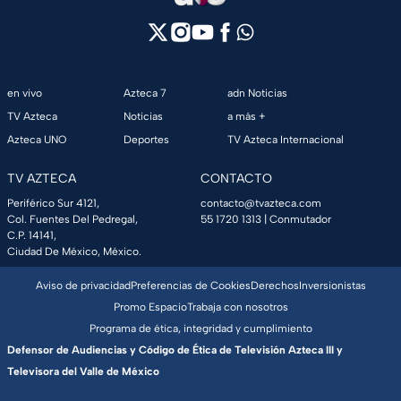
en vivo
Azteca 7
adn Noticias
TV Azteca
Noticias
a más +
Azteca UNO
Deportes
TV Azteca Internacional
TV AZTECA
CONTACTO
Periférico Sur 4121,
contacto@tvazteca.com
Col. Fuentes Del Pedregal,
55 1720 1313
| Conmutador
C.P. 14141,
Ciudad De México, México.
Aviso de privacidad
Preferencias de Cookies
Derechos
Inversionistas
Promo Espacio
Trabaja con nosotros
Programa de ética, integridad y cumplimiento
Defensor de Audiencias y Código de Ética de Televisión Azteca III y
Televisora del Valle de México