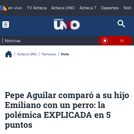
en vivo
TV Azteca
Azteca UNO
Azteca 7
Deportes
Notic
Noticias
En Vivo
Azteca UNO
Famosos
Nota
Pepe Aguilar comparó a su hijo
Emiliano con un perro: la
polémica EXPLICADA en 5
puntos