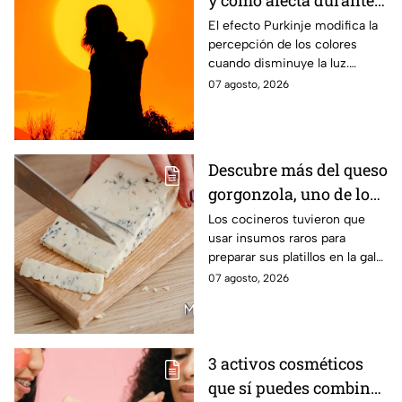
un eclipse
El efecto Purkinje modifica la
percepción de los colores
cuando disminuye la luz.
Conoce por qué el verde y el
07 agosto, 2026
rojo cobran protagonismo
durante un eclipse.
Descubre más del queso
gorgonzola, uno de los
ingredientes exóticos
Los cocineros tuvieron que
usar insumos raros para
de la gala de salvación
preparar sus platillos en la gala
de MasterChef 24/7
de esta noche
07 agosto, 2026
3 activos cosméticos
que sí puedes combinar