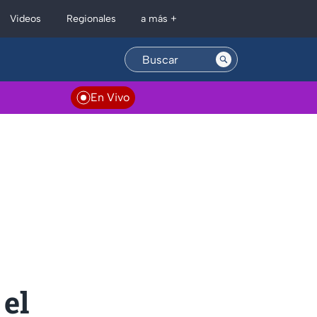
Regionales
Videos
a más +
En Vivo
 el