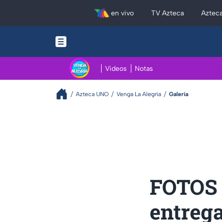
en vivo
TV Azteca
Aztec
Videos
Notas
Azteca UNO
Venga La Alegría
Galería
FOTOS 
entrega