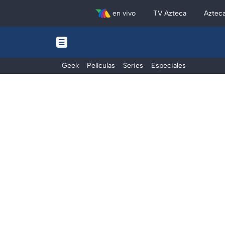
en vivo
TV Azteca
Aztec
Geek
Películas
Series
Especiales