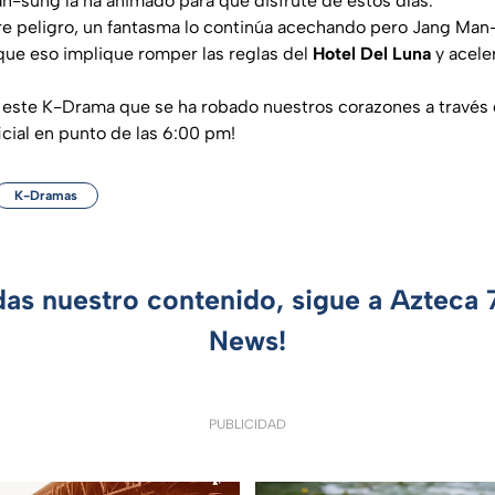
n-sung la ha animado para que disfrute de estos días.
 peligro, un fantasma lo continúa acechando pero Jang Man-
que eso implique romper las reglas del
Hotel Del Luna
y acele
 este K-Drama que se ha robado nuestros corazones a través 
icial en punto de las 6:00 pm!
K-Dramas
das nuestro contenido, sigue a Azteca
News!
PUBLICIDAD