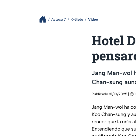
Azteca 7
K-Siete
Video
Hotel D
pensaré
Jang Man-wol h
Chan-sung aunq
Publicado 31/10/2025 | 🕑 
Jang Man-wol ha co
Koo Chan-sung y aun
rencor que la unía a
Entendiendo que su 