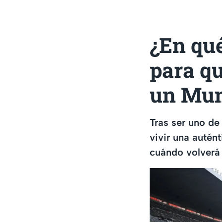
¿En qué
para q
un Mun
Tras ser uno de
vivir una autén
cuándo volverá 