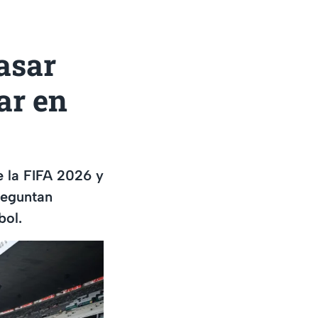
asar
ar en
e la FIFA 2026 y
reguntan
bol.