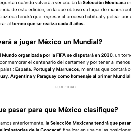
reguntan cuándo volverá a ver acción la
Selección Mexicana
en
encia de esta edición, en la que obtuvo su lugar de manera a
ra azteca tendrá que regresar al proceso habitual y pelear por 
rar al
torneo que se realiza cada 4 años.
erá a jugar México un Mundial?
 Mundo organizada por la FIFA se disputará en 2030
, un tor
l conmemorar el centenario del certamen y por tener al menos 
ipales :
España, Portugal y Marruecos
, mientras que contará 
uay, Argentina y Paraguay como homenaje al primer Mundial 
PUBLICIDAD
ue pasar para que México clasifique?
namos anteriormente,
la Selección Mexicana tendrá que pasar
liminatorias de la Concacaf
, finalizar en una de las posicion