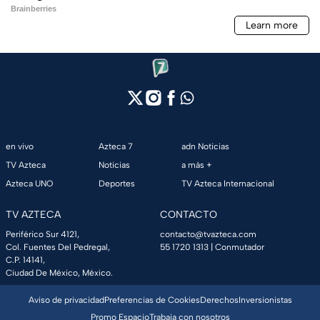
en vivo
Azteca 7
adn Noticias
TV Azteca
Noticias
a más +
Azteca UNO
Deportes
TV Azteca Internacional
TV AZTECA
CONTACTO
Periférico Sur 4121,
contacto@tvazteca.com
Col. Fuentes Del Pedregal,
55 1720 1313
| Conmutador
C.P. 14141,
Ciudad De México, México.
Aviso de privacidad
Preferencias de Cookies
Derechos
Inversionistas
Promo Espacio
Trabaja con nosotros