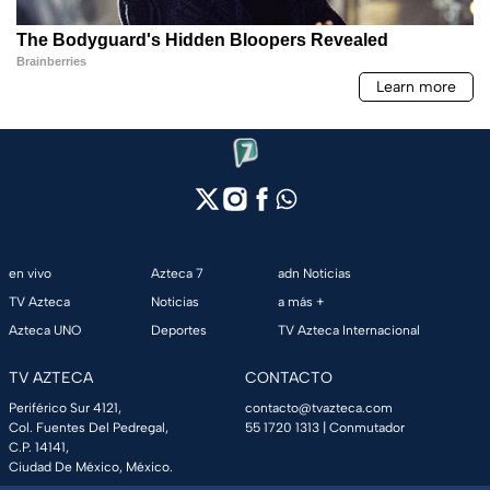
en vivo
Azteca 7
adn Noticias
TV Azteca
Noticias
a más +
Azteca UNO
Deportes
TV Azteca Internacional
TV AZTECA
CONTACTO
Periférico Sur 4121,
contacto@tvazteca.com
Col. Fuentes Del Pedregal,
55 1720 1313
| Conmutador
C.P. 14141,
Ciudad De México, México.