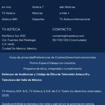
en vivo
Azteca 7
adn Noticias
TV Azteca
Noticias
a más +
Azteca UNO
Deportes
TV Azteca Internacional
TV AZTECA
CONTACTO
Periférico Sur 4121,
contacto@tvazteca.com
Col. Fuentes Del Pedregal,
55 1720 1313
| Conmutador
C.P. 14141,
Ciudad De México, México.
Aviso de privacidad
Preferencias de Cookies
Derechos
Inversionistas
Promo Espacio
Trabaja con nosotros
Programa de ética, integridad y cumplimiento
Defensor de Audiencias y Código de Ética de Televisión Azteca III y
Televisora del Valle de México
TV Azteca, M.R. & ©, TV Azteca, S.A.B. de C.V. Todos los derechos reservados,
2025.
Queda prohibida la reproducción total o parcial sin la autorización previa,