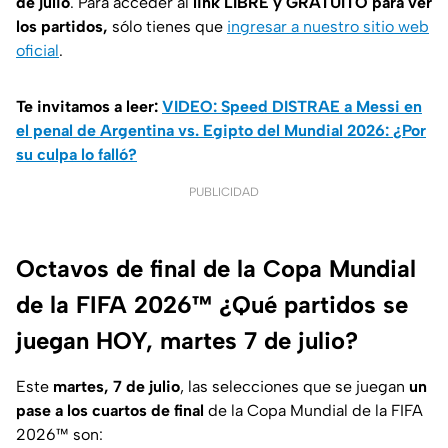
de julio
. Para acceder al
link LIBRE y GRATUITO para ver
los partidos,
sólo tienes que
ingresar a nuestro sitio web
oficial
.
Te invitamos a leer:
VIDEO: Speed DISTRAE a Messi en
el penal de Argentina vs. Egipto del Mundial 2026: ¿Por
su culpa lo falló?
PUBLICIDAD
Octavos de final de la Copa Mundial
de la FIFA 2026™ ¿Qué partidos se
juegan HOY, martes 7 de julio?
Este
martes, 7 de julio
, las selecciones que se juegan
un
pase a los cuartos de final
de la Copa Mundial de la FIFA
2026™ son: