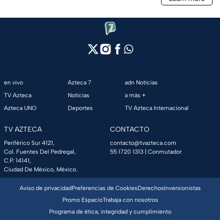
en vivo
Azteca 7
adn Noticias
TV Azteca
Noticias
a más +
Azteca UNO
Deportes
TV Azteca Internacional
TV AZTECA
CONTACTO
Periférico Sur 4121,
contacto@tvazteca.com
Col. Fuentes Del Pedregal,
55 1720 1313
| Conmutador
C.P. 14141,
Ciudad De México, México.
Aviso de privacidad
Preferencias de Cookies
Derechos
Inversionistas
Promo Espacio
Trabaja con nosotros
Programa de ética, integridad y cumplimiento