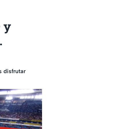
 y
.
 disfrutar