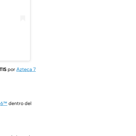
TIS
por
Azteca 7
026™
dentro del