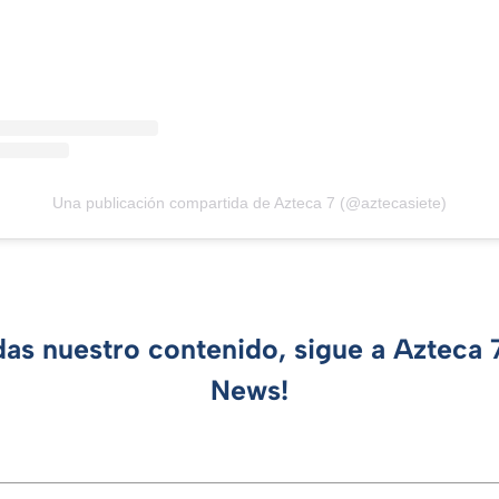
Una publicación compartida de Azteca 7 (@aztecasiete)
das nuestro contenido, sigue a Azteca
News!