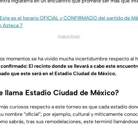
ntra Inglaterra en un encuentro que promete ser más que int
Este es el horario OFICIAL y CONFIRMADO del partido de Méxi
n Azteca 7
PUBLICIDAD
os momentos se ha vivido mucha incertidumbre respecto al ho
á confirmado: El recinto donde se llevará a cabo este encuent
mado que este será en el Estadio Ciudad de México.
le llama Estadio Ciudad de México?
 más curiosos respecto a este torneo es que cada estadio dond
su nombre “oficial”; por ejemplo, cultural y míticamente cono
omo sabrás, tras sus remodelaciones, este terminó llamándos