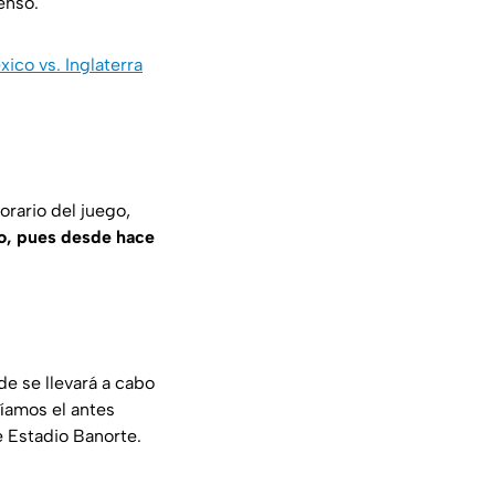
enso.
co vs. Inglaterra
rario del juego,
ro, pues desde hace
e se llevará a cabo
cíamos el antes
e Estadio Banorte.