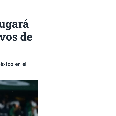
jugará
avos de
éxico en el