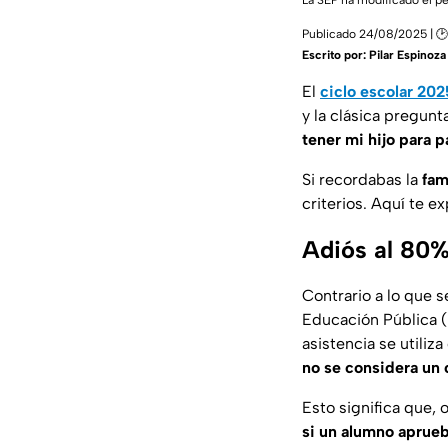
La SEP ha modificado el pe
Publicado 24/08/2025 | 🕑
Escrito por:
Pilar Espinoza
El
ciclo escolar 20
y la clásica pregun
tener mi hijo para p
Si recordabas la
fam
criterios. Aquí te e
Adiós al 80%:
Contrario a lo que s
Educación Pública (
asistencia se utiliz
no se considera un c
Esto significa que, 
si un alumno aprueb