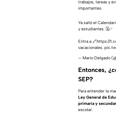
trabajos, tareas y e
importantes.
Ya salió el Calenda
y estudiantes. 🗓️✅
Entra a 🔗
https://t
vacacionales.
pic.t
— Mario Delgado (
Entonces, ¿c
SEP?
Para entender la ma
Ley General de Edu
primaria y secundar
escolar.