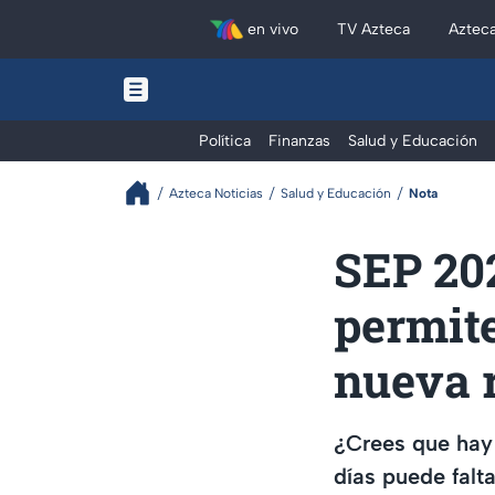
en vivo
TV Azteca
Aztec
Política
Finanzas
Salud y Educación
Azteca Noticias
Salud y Educación
Nota
SEP 202
permite
nueva 
¿Crees que hay 
días puede falt