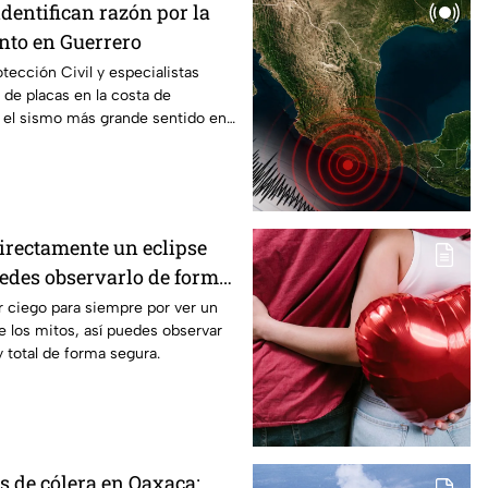
identifican razón por la
anto en Guerrero
tección Civil y especialistas
 de placas en la costa de
s el sismo más grande sentido en
directamente un eclipse
uedes observarlo de forma
 ciego para siempre por ver un
e los mitos, así puedes observar
y total de forma segura.
s de cólera en Oaxaca: