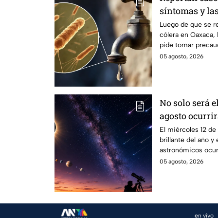
síntomas y la
contagio
Luego de que se r
cólera en Oaxaca, 
pide tomar precau
05 agosto, 2026
No solo será el
agosto ocurri
astronómicos 
El miércoles 12 de
brillante del año 
astronómicos ocur
eclipse solar.
05 agosto, 2026
en vivo