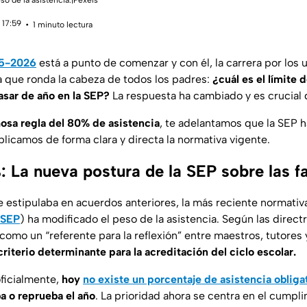
so de la asistencia.|Pexels
 17:59
1 minuto lectura
25-2026
está a punto de comenzar y con él, la carrera por los u
ta que ronda la cabeza de todos los padres:
¿cuál es el límite 
asar de año en la SEP?
La respuesta ha cambiado y es crucial 
osa regla del 80% de asistencia
, te adelantamos que la SEP h
xplicamos de forma clara y directa la normativa vigente.
 La nueva postura de la SEP sobre las fa
e estipulaba en acuerdos anteriores, la más reciente normativa
SEP
) ha modificado el peso de la asistencia. Según las directr
a como un “referente para la reflexión” entre maestros, tutore
riterio determinante para la acreditación del ciclo escolar.
oficialmente,
hoy
no existe un porcentaje de asistencia obliga
a o reprueba el año
. La prioridad ahora se centra en el cumpl