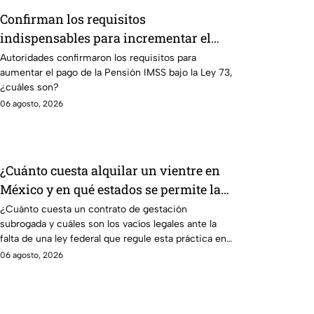
Confirman los requisitos
indispensables para incrementar el
pago de la Pensión IMSS bajo el
Autoridades confirmaron los requisitos para
aumentar el pago de la Pensión IMSS bajo la Ley 73,
régimen de la Ley 73
¿cuáles son?
06 agosto, 2026
¿Cuánto cuesta alquilar un vientre en
México y en qué estados se permite la
gestación subrogada?
¿Cuánto cuesta un contrato de gestación
subrogada y cuáles son los vacíos legales ante la
falta de una ley federal que regule esta práctica en
México?
06 agosto, 2026