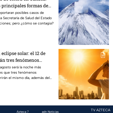
s principales formas de
eportaran posibles casos de
la Secretaría de Salud del Estado
ciones; pero ¿cómo se contagia?
 eclipse solar: el 12 de
rán tres fenómenos
que México sí podrá ver
 agosto será la noche más
y es que tres fenómenos
rirán el mismo día, además del
TV AZTECA
Azteca 7
adn Noticias