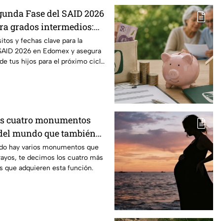
gunda Fase del SAID 2026
a grados intermedios:
y requisitos para cambios
itos y fechas clave para la
 SAID 2026 en Edomex y asegura
 de tus hijos para el próximo ciclo
os cuatro monumentos
del mundo que también
mo pararrayos
ndo hay varios monumentos que
rayos, te decimos los cuatro más
s que adquieren esta función.