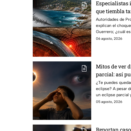
Especialistas 
que tiembla t
Autoridades de Pro
explican el choque
Guerrero; ¿cuál e
el estado?
06 agosto, 2026
Mitos de ver 
parcial: así p
segura
¿Te puedes quedar
eclipse? A pesar d
un eclipse parcial 
05 agosto, 2026
Reportan caso