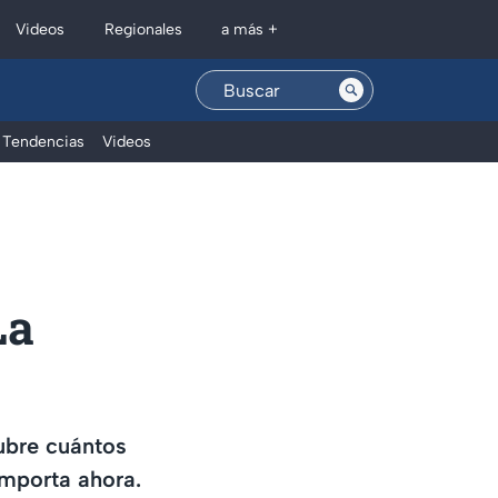
Regionales
Videos
a más +
Tendencias
Videos
La
cubre cuántos
importa ahora.