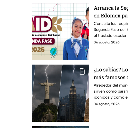
Arranca la Se
en Edomex par
Fechas clave 
Consulta los requis
Segunda Fase del
de escuela
el traslado escolar
escolar.
06 agosto, 2026
¿Lo sabías? L
más famosos 
funcionan co
Alrededor del mu
sirven como parar
icónicos y cómo e
06 agosto, 2026