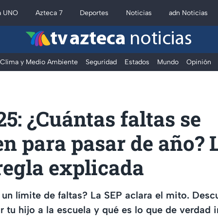
a UNO
Azteca 7
Deportes
Noticias
adn Noticias
tv azteca
noticias
Clima y Medio Ambiente
Seguridad
Estados
Mundo
Opinión
5: ¿Cuántas faltas se
n para pasar de año? 
regla explicada
un límite de faltas? La SEP aclara el mito. Des
ar tu hijo a la escuela y qué es lo que de verdad 