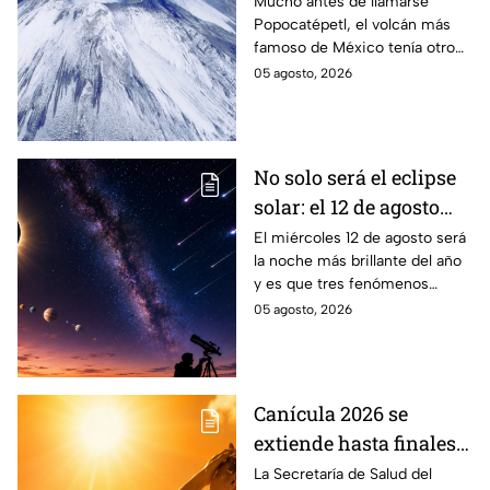
volcán Popocatépetl
Mucho antes de llamarse
Popocatépetl, el volcán más
famoso de México tenía otro
nombre que pocos conocen y
05 agosto, 2026
que revela parte de la
cosmovisión de los pueblos
originarios.
No solo será el eclipse
solar: el 12 de agosto
ocurrirán tres
El miércoles 12 de agosto será
la noche más brillante del año
fenómenos
y es que tres fenómenos
astronómicos que
astronómicos ocurrirán el
05 agosto, 2026
México sí podrá ver
mismo día, además del eclipse
solar.
Canícula 2026 se
extiende hasta finales
de agosto: estas son las
La Secretaría de Salud del