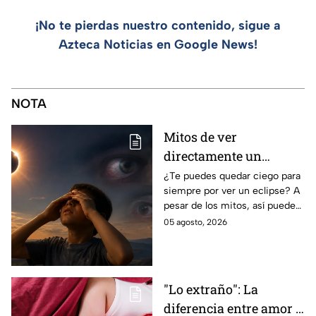
¡No te pierdas nuestro contenido, sigue a
Azteca Noticias en Google News!
NOTA
Mitos de ver
directamente un
eclipse parcial: así
¿Te puedes quedar ciego para
siempre por ver un eclipse? A
puedes observarlo de
pesar de los mitos, así puedes
forma segura
observar un eclipse parcial y
05 agosto, 2026
total de forma segura.
"Lo extraño": La
diferencia entre amor y