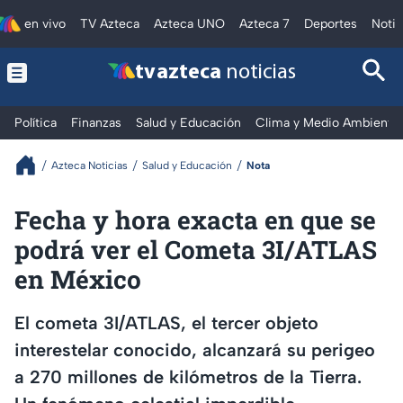
en vivo
TV Azteca
Azteca UNO
Azteca 7
Deportes
Notic
tv azteca
noticias
Política
Finanzas
Salud y Educación
Clima y Medio Ambiente
Azteca Noticias
Salud y Educación
Nota
Fecha y hora exacta en que se
podrá ver el Cometa 3I/ATLAS
en México
El cometa 3I/ATLAS, el tercer objeto
interestelar conocido, alcanzará su perigeo
a 270 millones de kilómetros de la Tierra.