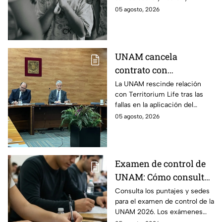
Pastor por la
descubre la oración devocional
05 agosto, 2026
protección de la
de hoy para los niños.
infancia este 6 de
agosto
UNAM cancela
contrato con
Territorium Life, alista
La UNAM rescinde relación
con Territorium Life tras las
auditoría externa y
fallas en la aplicación del
recurrirá a la ASF tras
examen de licenciatura y
05 agosto, 2026
exámenes de
recurrirá a la ASF.
licenciatura
Examen de control de
UNAM: Cómo consultar
si eres candidato
Consulta los puntajes y sedes
para el examen de control de la
UNAM 2026. Los exámenes