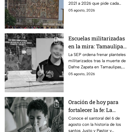
2021 a 2026 que pide cada
sede para ser
carrera para ser convocado al
05 agosto, 2026
convocado
examen de control de la UNAM
2026.
Escuelas militarizadas
en la mira: Tamaulipas
acata cierre de
La SEP ordena frenar planteles
militarizados tras la muerte de
planteles tras el caso
Dafne Zapata en Tamaulipas,
Dafne Zapata; otros
generando el cierre de cinco
05 agosto, 2026
estados defienden su
escuelas y resistencia estatal.
modelo
Oración de hoy para
fortalecer la fe: La
plegaria para pedirle a
Conoce el santoral del 6 de
agosto con la historia de los
los Santos Justo y
santos Justo y Pastor y