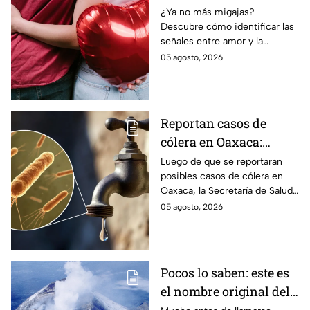
dependencia
¿Ya no más migajas?
Descubre cómo identificar las
emocional
señales entre amor y la
dependencia emocional. Estos
05 agosto, 2026
son los puntos clave para salir
de una relación inestable.
Reportan casos de
cólera en Oaxaca:
síntomas y las
Luego de que se reportaran
posibles casos de cólera en
principales formas de
Oaxaca, la Secretaría de Salud
contagio
del Estado pide tomar
05 agosto, 2026
precauciones; pero ¿cómo se
contagia?
Pocos lo saben: este es
el nombre original del