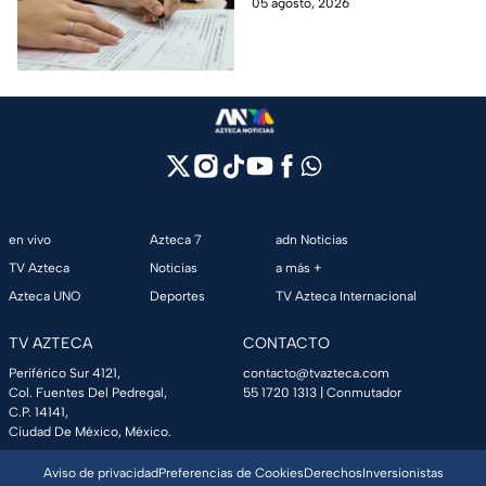
serán del 12 al 19 de agosto y el
05 agosto, 2026
ciclo escolar inicia el 31 de
agosto.
en vivo
Azteca 7
adn Noticias
TV Azteca
Noticias
a más +
Azteca UNO
Deportes
TV Azteca Internacional
TV AZTECA
CONTACTO
Periférico Sur 4121,
contacto@tvazteca.com
Col. Fuentes Del Pedregal,
55 1720 1313
| Conmutador
C.P. 14141,
Ciudad De México, México.
Aviso de privacidad
Preferencias de Cookies
Derechos
Inversionistas