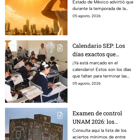
Estado de México advirtió que
enfermedades más
durante la temporada de la
comunes de la
canícula 2026 suelen aumentar
05 agosto, 2026
temporada
ciertos tipos de
enfermedades.
Calendario SEP: Los
días exactos que
quedan de las
¡Ya está marcado en el
calendario! Estos son los días
vacaciones de verano
que faltan para terminar las
antes del regreso a
vacaciones de verano y que dé
05 agosto, 2026
clases
comienzo el ciclo escolar SEP
2026-2027.
Examen de control
UNAM 2026: los
aciertos mínimos que
Consulta aquí la lista de los
aciertos mínimos de entre
pide cada carrera y