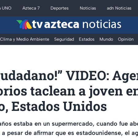
a UNO
Azteca 7
Deportes
Noticias
adn Noticias
tv azteca
noticias
Clima y Medio Ambiente
Seguridad
Estados
Mundo
Opinión
ciudadano!” VIDEO: Age
rios taclean a joven e
o, Estados Unidos
 años estaba en un supermercado, cuando fue ab
 a pesar de afirmar que es estadounidense, el ag