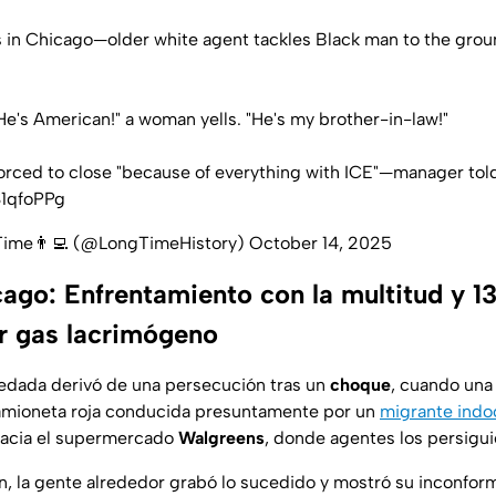
 in Chicago—older white agent tackles Black man to the grou
! He's American!" a woman yells. "He's my brother-in-law!"
forced to close "because of everything with ICE"—manager tol
S1qfoPPg
Time👨‍💻 (@LongTimeHistory)
October 14, 2025
go: Enfrentamiento con la multitud y 13 
r gas lacrimógeno
redada derivó de una persecución tras un
choque
, cuando una 
amioneta roja conducida presuntamente por un
migrante ind
hacia el supermercado
Walgreens
, donde agentes los persigui
n, la gente alrededor grabó lo sucedido y mostró su inconform