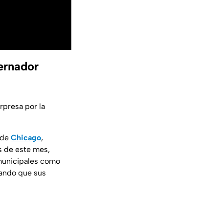
bernador
rpresa por la
 de
Chicago
,
os de este mes,
municipales como
rando que sus