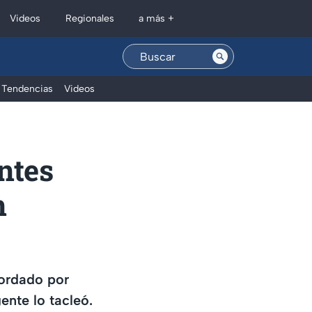
Regionales
Videos
a más +
Tendencias
Videos
ntes
n
ordado por
ente lo tacleó.