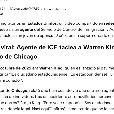
story.
1:24
| Actualizado 🕑 17:59
1 minuto lectura
ras
 migratorios en
Estados Unidos,
un video compartido en
redes
uestra a un
agente
del Servicio de Control de Inmigración y A
ue taclea a un joven de apenas 19 años en un supermercado en
 viral: Agente de ICE taclea a Warren Ki
o de Chicago
 octubre de 2025
era
Warren King
, quien es lanzado al pavime
grita “¡Es ciudadano estadounidense! ¡Es estadounidense!”, y
 mi cuñado!”.
 sur de
Chicago
, relató que huía cuando vio que entraron age
ca de individuos tras un accidente automovilístico cercano.
ué corres?’”, dijo King. “Pero yo le respondía: ‘Soy ciudadano
 residencia legal. Nací aquí’”, afirmó, lamentando que no le e