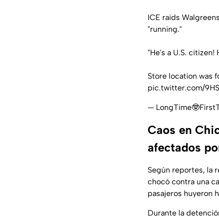
ICE raids Walgreens
"running."
"He's a U.S. citizen
Store location was 
pic.twitter.com/9H
— LongTime🤓First
Caos en Chica
afectados po
Según reportes, la 
chocó contra una c
pasajeros huyeron 
Durante la detenció