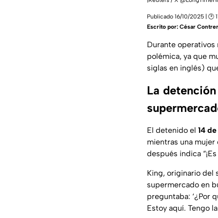
|Reuters / X @LongTimeHi
Publicado 16/10/2025 | 🕑 1
Escrito por:
César Contre
Durante operativos
polémica, ya que m
siglas en inglés) q
La detención
supermercad
El detenido el
14 de
mientras una mujer 
después indica “¡Es
King, originario del
supermercado en bus
preguntaba: ‘¿Por q
Estoy aquí. Tengo la