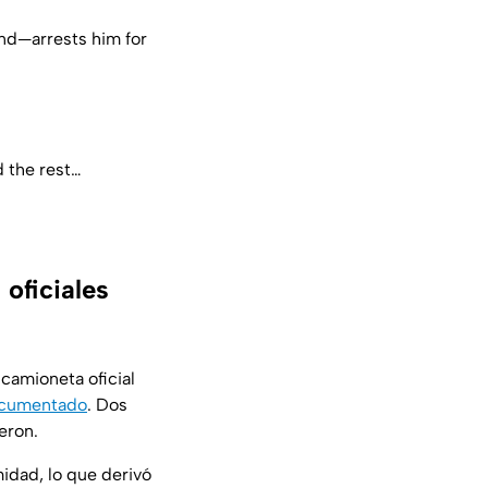
nd—arrests him for
d the rest…
oficiales
camioneta oficial
ocumentado
. Dos
eron.
idad, lo que derivó