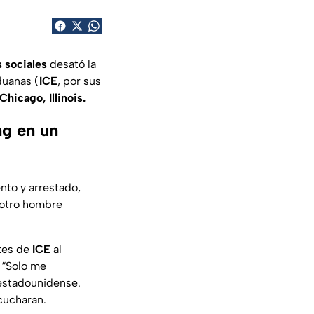
 sociales
desató la
duanas (
ICE
, por sus
Chicago, Illinois.
ng en un
nto y arrestado,
 otro hombre
ntes de
ICE
al
 “Solo me
 estadounidense.
scucharan.