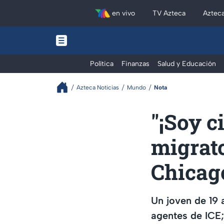
en vivo
TV Azteca
Aztec
Política
Finanzas
Salud y Educación
Azteca Noticias
Mundo
Nota
"¡Soy 
migrato
Chicag
Un joven de 19
agentes de ICE;