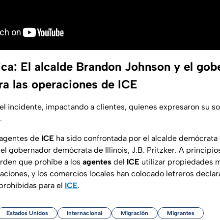
ica: El alcalde Brandon Johnson y el go
ra las operaciones de ICE
 el incidente, impactando a clientes, quienes expresaron su so
.
 agentes de
ICE
ha sido confrontada por el alcalde demócrata
l gobernador demócrata de Illinois, J.B. Pritzker. A principi
rden que prohíbe a los
agentes
del
ICE
utilizar propiedades 
aciones, y los comercios locales han colocado letreros decla
 prohibidas para el
ICE
.
Estados Unidos
Internacional
Migración
Migrantes