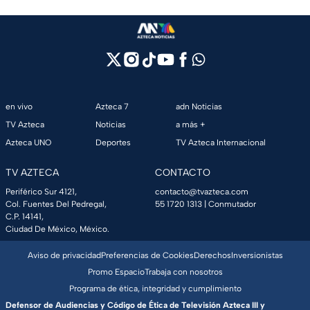
en vivo
Azteca 7
adn Noticias
TV Azteca
Noticias
a más +
Azteca UNO
Deportes
TV Azteca Internacional
TV AZTECA
CONTACTO
Periférico Sur 4121,
contacto@tvazteca.com
Col. Fuentes Del Pedregal,
55 1720 1313
| Conmutador
C.P. 14141,
Ciudad De México, México.
Aviso de privacidad
Preferencias de Cookies
Derechos
Inversionistas
Promo Espacio
Trabaja con nosotros
Programa de ética, integridad y cumplimiento
Defensor de Audiencias y Código de Ética de Televisión Azteca III y