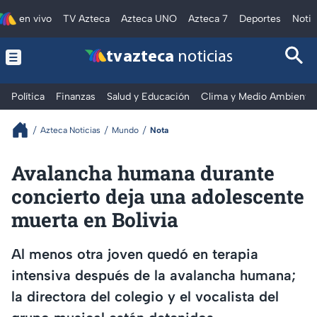
en vivo
TV Azteca
Azteca UNO
Azteca 7
Deportes
Notic
tv azteca
noticias
Política
Finanzas
Salud y Educación
Clima y Medio Ambiente
Azteca Noticias
Mundo
Nota
Avalancha humana durante
concierto deja una adolescente
muerta en Bolivia
Al menos otra joven quedó en terapia
intensiva después de la avalancha humana;
la directora del colegio y el vocalista del