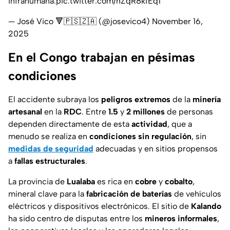
infrahumana.
pic.twitter.com/hZqR8kfEq1
— José Vico 🔻🇵🇸🇿🇦 (@josevico4)
November 16,
2025
En el Congo trabajan en pésimas
condiciones
El accidente subraya los
peligros extremos
de la
minería
artesanal
en la
RDC
. Entre
1.5
y
2 millones
de personas
dependen directamente de esta
actividad
, que a
menudo se realiza en
condiciones sin regulación
, sin
medidas de seguridad
adecuadas y en sitios propensos
a
fallas estructurales
.
La provincia de
Lualaba
es rica en
cobre
y
cobalto
,
mineral clave para la
fabricación de baterías
de vehículos
eléctricos y dispositivos electrónicos. El sitio de
Kalando
ha sido centro de disputas entre los
mineros informales
,