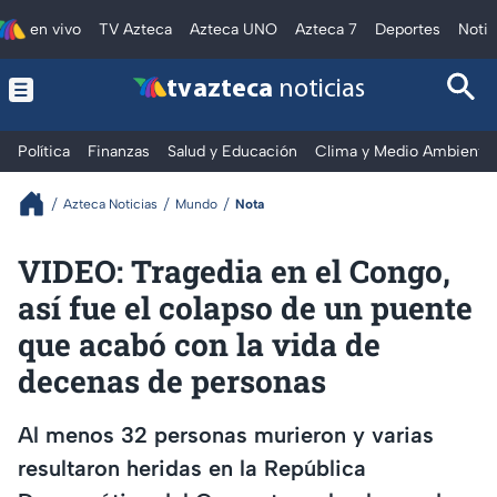
en vivo
TV Azteca
Azteca UNO
Azteca 7
Deportes
Notic
tv azteca
noticias
Política
Finanzas
Salud y Educación
Clima y Medio Ambiente
Azteca Noticias
Mundo
Nota
VIDEO: Tragedia en el Congo,
así fue el colapso de un puente
que acabó con la vida de
decenas de personas
Al menos 32 personas murieron y varias
resultaron heridas en la República