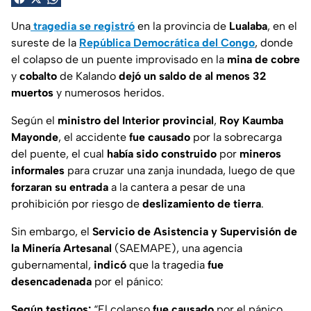
Una
tragedia
se registró
en la provincia de
Lualaba
, en el
sureste de la
República Democrática del Congo
, donde
el colapso de un puente improvisado en la
mina de cobre
y
cobalto
de Kalando
dejó un saldo de al menos 32
muertos
y numerosos heridos.
Según el
ministro del Interior provincial
,
Roy Kaumba
Mayonde
, el accidente
fue causado
por la sobrecarga
del puente, el cual
había sido construido
por
mineros
informales
para cruzar una zanja inundada, luego de que
forzaran su entrada
a la cantera a pesar de una
prohibición por riesgo de
deslizamiento de tierra
.
Sin embargo, el
Servicio de Asistencia y Supervisión de
la Minería Artesanal
(SAEMAPE), una agencia
gubernamental,
indicó
que la tragedia
fue
desencadenada
por el pánico:
Según testigos:
“El colapso
fue causado
por el pánico,