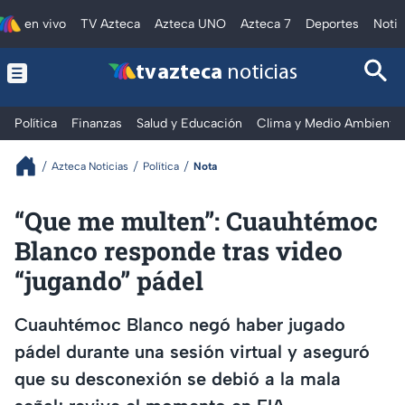
en vivo
TV Azteca
Azteca UNO
Azteca 7
Deportes
Notic
tv azteca
noticias
Política
Finanzas
Salud y Educación
Clima y Medio Ambiente
Azteca Noticias
Política
Nota
“Que me multen”: Cuauhtémoc
Blanco responde tras video
“jugando” pádel
Cuauhtémoc Blanco negó haber jugado
pádel durante una sesión virtual y aseguró
que su desconexión se debió a la mala