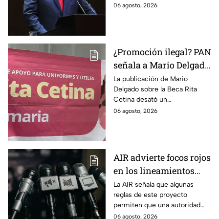
reclama una consulta con
06 agosto, 2026
audiencias hasta
voces del sector de
escuchar a periodistas
comunicación.
y expertos
¿Promoción ilegal? PAN
señala a Mario Delgado
por publicación sobre
La publicación de Mario
Delgado sobre la Beca Rita
la Beca Rita Cetina
Cetina desató un
enfrentamiento entre Morena
06 agosto, 2026
y el PAN, que acusa posible
promoción personalizada y
hasta peculado.
AIR advierte focos rojos
en los lineamientos
para proteger a las
La AIR señala que algunas
reglas de este proyecto
audiencias
permiten que una autoridad
gubernamental supervise,
06 agosto, 2026