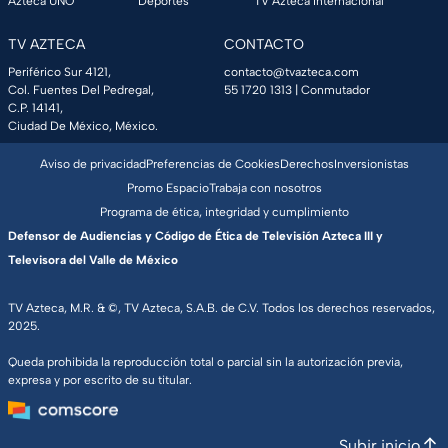
Azteca UNO
Deportes
TV Azteca Internacional
TV AZTECA
CONTACTO
Periférico Sur 4121,
contacto@tvazteca.com
Col. Fuentes Del Pedregal,
55 1720 1313
| Conmutador
C.P. 14141,
Ciudad De México, México.
Aviso de privacidad
Preferencias de Cookies
Derechos
Inversionistas
Promo Espacio
Trabaja con nosotros
Programa de ética, integridad y cumplimiento
Defensor de Audiencias y Código de Ética de Televisión Azteca III y
Televisora del Valle de México
TV Azteca, M.R. & ©, TV Azteca, S.A.B. de C.V. Todos los derechos reservados,
2025.
Queda prohibida la reproducción total o parcial sin la autorización previa,
expresa y por escrito de su titular.
Subir inicio