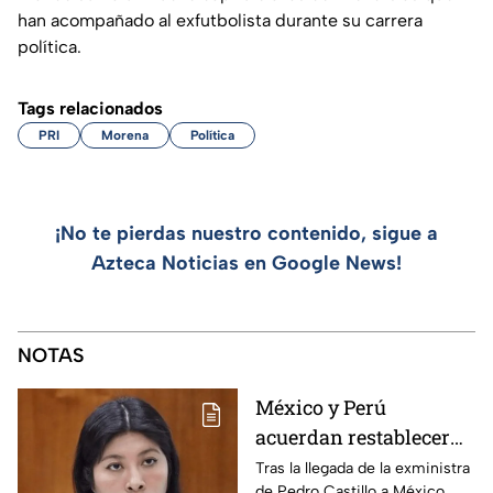
han acompañado al exfutbolista durante su carrera
política.
Tags relacionados
PRI
Morena
Política
¡No te pierdas nuestro contenido, sigue a
Azteca Noticias en Google News!
NOTAS
México y Perú
acuerdan restablecer
relaciones
Tras la llegada de la exministra
de Pedro Castillo a México,