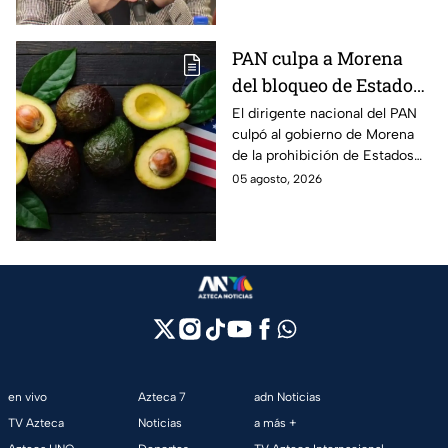
continúe su proceso en prisión
domiciliaria.
PAN culpa a Morena
del bloqueo de Estados
Unidos al aguacate de
El dirigente nacional del PAN
culpó al gobierno de Morena
Michoacán
de la prohibición de Estados
Unidos para exportar aguacate
05 agosto, 2026
de Michoacán.
en vivo
Azteca 7
adn Noticias
TV Azteca
Noticias
a más +