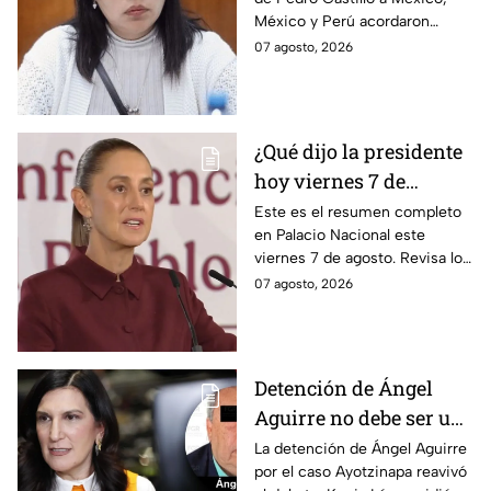
diplomáticas tras
México y Perú acordaron
llegada de Betssy
reanudar relaciones desde
07 agosto, 2026
Chávez al país
aquella ruptura en noviembre
de 2025.
¿Qué dijo la presidente
hoy viernes 7 de
agosto? Resumen EN
Este es el resumen completo
en Palacio Nacional este
VIVO
viernes 7 de agosto. Revisa los
datos presentados y las
07 agosto, 2026
respuestas de la presidente al
momento.
Detención de Ángel
Aguirre no debe ser un
distractor, pide Kenia
La detención de Ángel Aguirre
por el caso Ayotzinapa reavivó
López; exige justicia