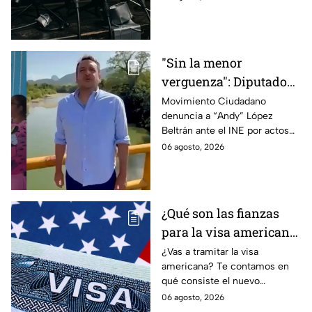
revise y hasta castigue el
contenido que transmiten los
medios.
"Sin la menor
verguenza": Diputado
Juan Zavala denuncia
Movimiento Ciudadano
denuncia a “Andy” López
ante el INE a Andy
Beltrán ante el INE por actos
López Beltrán por
anticipados de campaña en
06 agosto, 2026
campaña anticipada en
Tabasco.
Tabasco
¿Qué son las fianzas
para la visa americana
y por qué causan tanta
¿Vas a tramitar la visa
americana? Te contamos en
controversia?
qué consiste el nuevo
programa de fianzas
06 agosto, 2026
reembolsables de hasta 15 mil