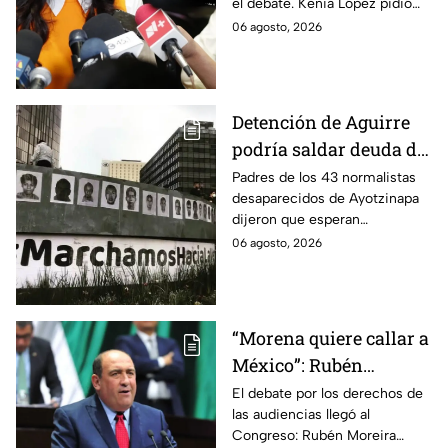
el debate. Kenia López pidió
por caso Ayotzinapa
que no sea un distractor
06 agosto, 2026
político, sino justicia para las
familias.
Detención de Aguirre
podría saldar deuda de
justicia: padres de los
Padres de los 43 normalistas
desaparecidos de Ayotzinapa
43 de Ayotzinapa
dijeron que esperan
información oficial sobre la
06 agosto, 2026
detención de Ángel Aguirre,
quien ya está en el penal del
Altiplano.
“Morena quiere callar a
México”: Rubén
Moreira pide frenar
El debate por los derechos de
las audiencias llegó al
discusión de
Congreso: Rubén Moreira
lineamientos de