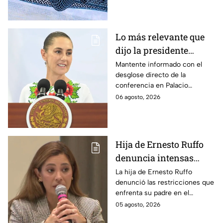
dólares y a qué países aplica.
Lo más relevante que
dijo la presidente
Claudia Sheinbaum
Mantente informado con el
desglose directo de la
hoy jueves 6 de agosto
conferencia en Palacio
en la mañanera
Nacional este jueves 6 de
06 agosto, 2026
agosto. Descubre las medidas
anunciadas por la presidente
en tiempo real.
Hija de Ernesto Ruffo
denuncia intensas
restricciones en el
La hija de Ernesto Ruffo
denunció las restricciones que
Altiplano; buscan que
enfrenta su padre en el
salga del penal
Altiplano y anunció que
05 agosto, 2026
buscarán un amparo para que