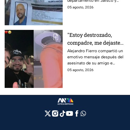
departamento en Jalisco y
Cabezas Talavera en
después desapareció;
05 agosto, 2026
Jalisco
autoridades mantienen su
búsqueda mientras colegas
refuerzan su seguridad.
"Estoy destrozado,
compadre, me dejaste":
Así reaccionó
Alejandro Fierro compartió un
emotivo mensaje después del
Alejandro Fierro al
asesinato de su amigo e
asesinato del
influencer César Gastélum;
05 agosto, 2026
influencer César
mientras “La Beba” también se
Gastélum
enteró del fallecimiento en un
live de TikTok.