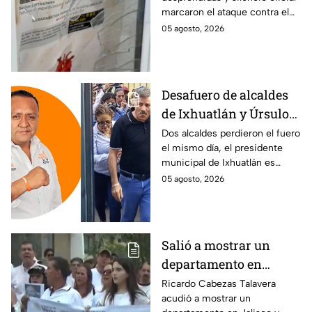
desaparecidos en
marcaron el ataque contra el
Veracruz en medio de
memorial de desaparecidos,
05 agosto, 2026
crisis
un espacio dedicado a quienes
siguen sin ser localizados.
Desafuero de alcaldes
de Ixhuatlán y Úrsulo
Galván: uno de ellos
Dos alcaldes perdieron el fuero
el mismo día, el presidente
está implicado en el
municipal de Ixhuatlán es
asesinato de la
investigado por el secuestro y
05 agosto, 2026
periodista Roxana
asesinato de la periodista
Guzmán
Roxana Guzmán en Veracruz.
Salió a mostrar un
departamento en
Zapopan y no volvió a
Ricardo Cabezas Talavera
acudió a mostrar un
casa: Buscan a Ricardo