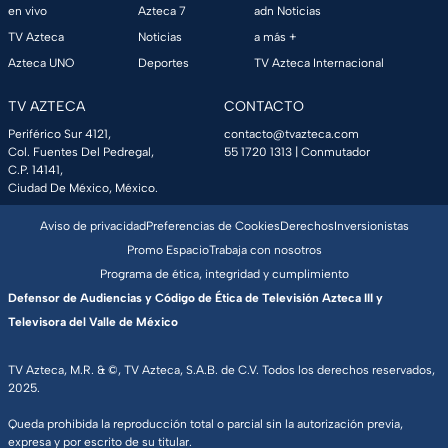
en vivo
Azteca 7
adn Noticias
TV Azteca
Noticias
a más +
Azteca UNO
Deportes
TV Azteca Internacional
TV AZTECA
CONTACTO
Periférico Sur 4121,
contacto@tvazteca.com
Col. Fuentes Del Pedregal,
55 1720 1313
| Conmutador
C.P. 14141,
Ciudad De México, México.
Aviso de privacidad
Preferencias de Cookies
Derechos
Inversionistas
Promo Espacio
Trabaja con nosotros
Programa de ética, integridad y cumplimiento
Defensor de Audiencias y Código de Ética de Televisión Azteca III y
Televisora del Valle de México
TV Azteca, M.R. & ©, TV Azteca, S.A.B. de C.V. Todos los derechos reservados,
2025.
Queda prohibida la reproducción total o parcial sin la autorización previa,
expresa y por escrito de su titular.