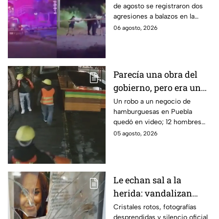
de agosto se registraron dos
Asesinan a balazos a
agresiones a balazos en la
dos hombres en
Zona Metropolitana de
06 agosto, 2026
Tlajomulco y El Salto
Guadalajara, uno en
Tlajomulco y otro en El Salto.
Parecía una obra del
gobierno, pero era un
robo planeado: Así
Un robo a un negocio de
hamburguesas en Puebla
saquearon negocio de
quedó en video; 12 hombres
hamburguesas en
habrían fingido ser
05 agosto, 2026
Puebla
trabajadores del gobierno
antes de entrar, golpear al
dueño y saquearlo.
Le echan sal a la
herida: vandalizan
memorial de
Cristales rotos, fotografías
desprendidas y silencio oficial