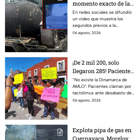
momento exacto de la
explosión de pipa de
En redes sociales se difundió
un video que muestra los
gas en Cuernavaca,
segundos previos a la
Morelos
explosión de una pipa de gas
06 agosto, 2026
LP en Cuernavaca, Morelos.
¡De 2 mil 200, solo
llegaron 285! Pacientes
claman por
“No existe la Dinamarca de
AMLO": Pacientes claman por
medicamentos ante
tacrolimus ante desabasto de
desabasto en IMSS
medicamentos en hospital del
06 agosto, 2026
Puebla
IMSS Puebla; hay 900
personas están afectadas.
Explota pipa de gas en
Cuernavaca, Morelos;