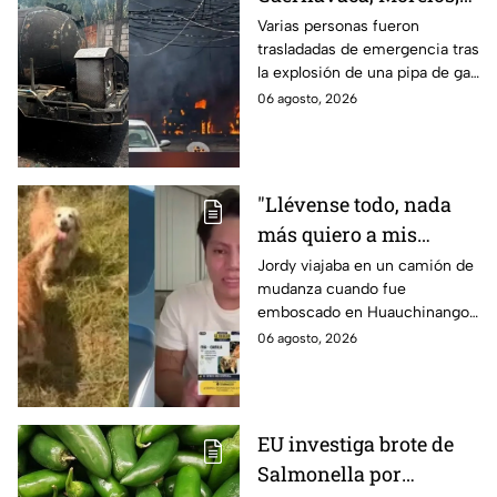
se reportan más de 20
Varias personas fueron
trasladadas de emergencia tras
personas con
la explosión de una pipa de gas
quemaduras
cerca de la colonia Las
06 agosto, 2026
Granjas, en Cuernavaca,
Morelos.
"Llévense todo, nada
más quiero a mis
perritas": Asaltan a un
Jordy viajaba en un camión de
mudanza cuando fue
joven, vacían sus
emboscado en Huauchinango,
cuentas y le roban a sus
Puebla, Además de quitarle
06 agosto, 2026
mascotas en
sus pertenencias, los
Huauchinango, Puebla
criminales se llevaron a sus
perritas.
EU investiga brote de
Salmonella por