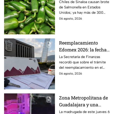
jalapeños de Sinaloa
Chiles de Sinaloa causan brote
de Salmonella en Estados
Unidos; ya hay más de 300
enfermos en 27 estados.
06 agosto, 2026
Reemplacamiento
Edomex 2026: la fecha
límite para obtener el
La Secretaría de Finanzas
recordó que sobre el trámite
100% de descuento
del reemplacamiento en el
Edomex, ¿hasta cuándo se
06 agosto, 2026
puede realizar y qué coches
tienen el 100% de descuento?
Zona Metropolitana de
Guadalajara y una
jornada de violencia:
La madrugada de este jueves 6