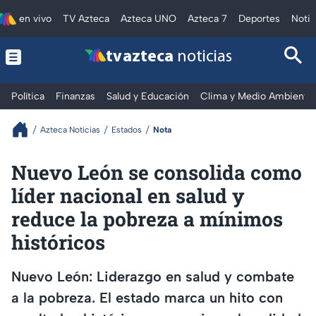
en vivo
TV Azteca
Azteca UNO
Azteca 7
Deportes
Notic
tv azteca
noticias
Política
Finanzas
Salud y Educación
Clima y Medio Ambiente
Azteca Noticias
Estados
Nota
Nuevo León se consolida como
líder nacional en salud y
reduce la pobreza a mínimos
históricos
Nuevo León: Liderazgo en salud y combate
a la pobreza. El estado marca un hito con