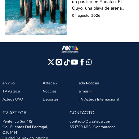
un paraíso en Yucatán: El
Esmeralda de Yucatán
Cuyo, una playa de arena
y es ideal para las
blanca en la Costa Esmeralda
04 agosto, 2026
vacaciones de verano
que promete tranquilidad y
paisajes inolvidables.
en vivo
Azteca 7
adn Noticias
TV Azteca
Noticias
a más +
Azteca UNO
Deportes
TV Azteca Internacional
TV AZTECA
CONTACTO
Periférico Sur 4121,
contacto@tvazteca.com
Col. Fuentes Del Pedregal,
55 1720 1313
| Conmutador
C.P. 14141,
Ciudad De México, México.