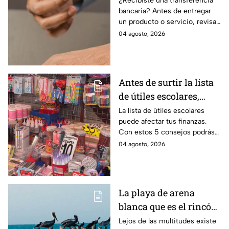
¿Recibiste una transferencia
bancaria? Antes de entregar
para evitar fraudes
un producto o servicio, revisa
este número clave para
04 agosto, 2026
verificar si la operación es real
y evitar fraudes.
Antes de surtir la lista
de útiles escolares,
sigue estos 5 consejos
La lista de útiles escolares
puede afectar tus finanzas.
que pueden ahorrar
Con estos 5 consejos podrás
miles de pesos
organizar tus compras, ahorrar
04 agosto, 2026
dinero este ciclo escolar
2026-2027.
La playa de arena
blanca que es el rincón
escondido en la Costa
Lejos de las multitudes existe