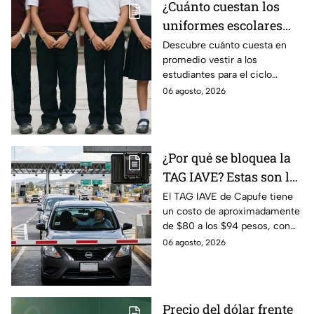
¿Cuánto cuestan los
uniformes escolares
para el regreso a clases
Descubre cuánto cuesta en
promedio vestir a los
2026, según su grado?
estudiantes para el ciclo
escolar 2026-2027 y consejos
06 agosto, 2026
prácticos para ahorrar en los
uniformes escolares.
¿Por qué se bloquea la
TAG IAVE? Estas son las
razones por las que no
El TAG IAVE de Capufe tiene
un costo de aproximadamente
pasa en la caseta
de $80 a los $94 pesos, con
IVA incluido; te compartimos
06 agosto, 2026
las razones por las que podría
bloquearse.
Precio del dólar frente