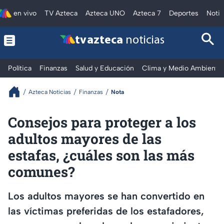
en vivo
TV Azteca
Azteca UNO
Azteca 7
Deportes
Notic
tv azteca
noticias
Política
Finanzas
Salud y Educación
Clima y Medio Ambiente
Azteca Noticias
Finanzas
Nota
Consejos para proteger a los
adultos mayores de las
estafas, ¿cuáles son las más
comunes?
Los adultos mayores se han convertido en
las víctimas preferidas de los estafadores,