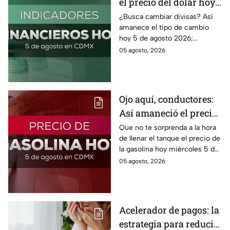
el precio del dólar hoy
miércoles 5 de agosto
¿Busca cambiar divisas? Así
amanece el tipo de cambio
2026?
hoy 5 de agosto 2026;
consulta el precio del dólar
05 agosto, 2026
este miércoles y conoce si es
conveniente comprar.
Ojo aquí, conductores:
Así amaneció el precio
de la gasolina HOY
Que no te sorprenda a la hora
de llenar el tanque el precio de
la gasolina hoy miércoles 5 de
agosto 2026; aquí te dejamos
05 agosto, 2026
la lista de costos estado por
estado.
Acelerador de pagos: la
estrategia para reducir