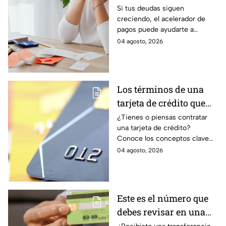
tus deudas más rápido
Si tus deudas siguen
creciendo, el acelerador de
y recuperar el control
pagos puede ayudarte a
de tus finanzas
ordenar tus finanzas, priorizar
04 agosto, 2026
pagos y avanzar hacia una
mayor tranquilidad económica.
Los términos de una
tarjeta de crédito que
debes entender para
¿Tienes o piensas contratar
una tarjeta de crédito?
evitar deudas
Conoce los conceptos clave
como CAT, fecha de corte,
04 agosto, 2026
pago mínimo e intereses para
evitar dudas.
Este es el número que
debes revisar en una
transferencia bancaria