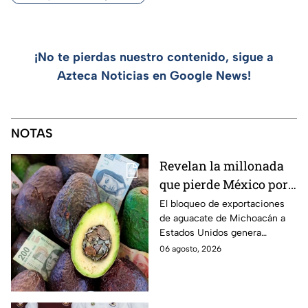
¡No te pierdas nuestro contenido, sigue a
Azteca Noticias en Google News!
NOTAS
Revelan la millonada
que pierde México por
el bloqueo de Estados
El bloqueo de exportaciones
de aguacate de Michoacán a
Unidos al aguate de
Estados Unidos genera
Michoacán
pérdidas millonarias.
06 agosto, 2026