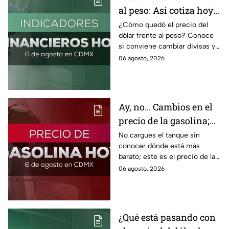
al peso: Así cotiza hoy 6
de agosto 2026
¿Cómo quedó el precio del
dólar frente al peso? Conoce
si conviene cambiar divisas y
cómo el flujo en el estrecho de
06 agosto, 2026
Ormuz afecta al precio del
petróleo.
Ay, no... Cambios en el
precio de la gasolina;
así quedó HOY
No cargues el tanque sin
conocer dónde está más
barato; este es el precio de la
gasolina para hoy jueves 6 de
06 agosto, 2026
agosto 2026 sin afectar tu
bolsillo.
¿Qué está pasando con