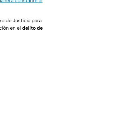
anera constante al
ro de Justicia para
ción en el
delito de