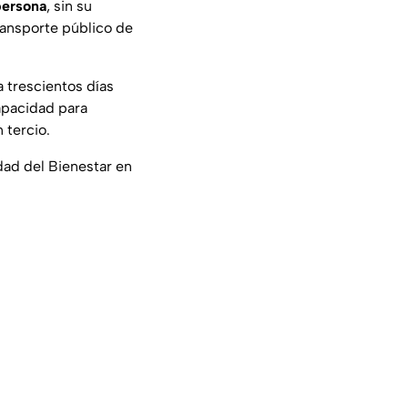
persona
, sin su
ransporte público de
a trescientos días
capacidad para
 tercio.
dad del Bienestar en