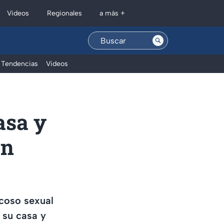
Regionales
Videos
a más +
Tendencias
Videos
asa y
en
acoso sexual
 su casa y