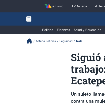
en vivo
TV Azteca
Aztec
Política
Finanzas
Salud y Educación
Azteca Noticias
Seguridad
Nota
Siguió 
trabajo
Ecatep
Un sujeto llama
contra una muje