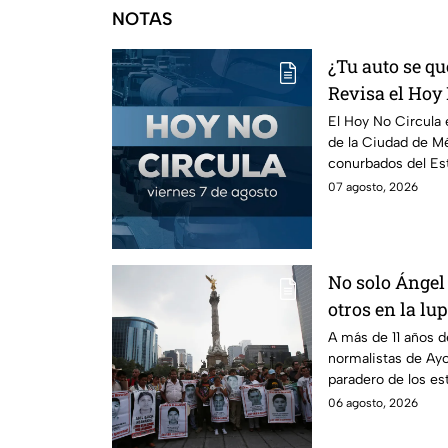
NOTAS
¿Tu auto se qu
Revisa el Hoy 
agosto
El Hoy No Circula e
de la Ciudad de Mé
conurbados del Es
07 agosto, 2026
No solo Ángel 
otros en la lu
A más de 11 años d
normalistas de Ayo
paradero de los es
detenciones por el
06 agosto, 2026