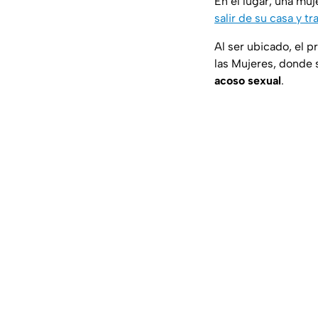
En el lugar, una mu
salir de su casa y tr
Al ser ubicado, el p
las Mujeres, donde s
acoso sexual
.