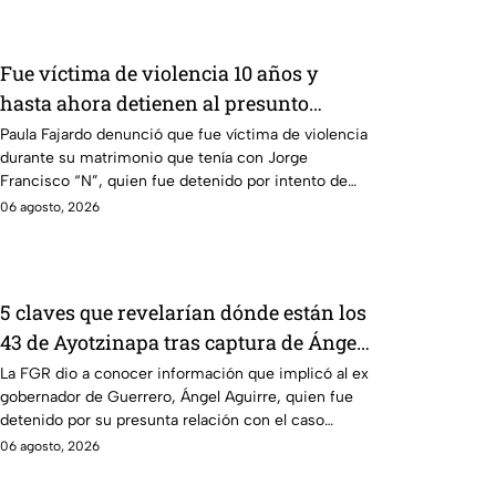
Fue víctima de violencia 10 años y
hasta ahora detienen al presunto
agresor: el caso de Paula Fajardo
Paula Fajardo denunció que fue víctima de violencia
durante su matrimonio que tenía con Jorge
Francisco “N”, quien fue detenido por intento de
feminicidio.
06 agosto, 2026
5 claves que revelarían dónde están los
43 de Ayotzinapa tras captura de Ángel
Aguirre, ex gobernador de Guerrero
La FGR dio a conocer información que implicó al ex
gobernador de Guerrero, Ángel Aguirre, quien fue
detenido por su presunta relación con el caso
Ayotzinapa.
06 agosto, 2026