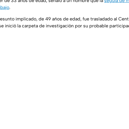
jer de 33 años de edad, señaló a un hombre que la
seguía de m
abajo
.
resunto implicado, de 49 años de edad, fue trasladado al Cent
e inició la carpeta de investigación por su probable participa