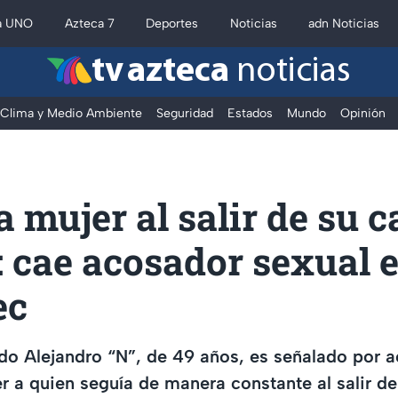
a UNO
Azteca 7
Deportes
Noticias
adn Noticias
tv azteca
noticias
Clima y Medio Ambiente
Seguridad
Estados
Mundo
Opinión
a mujer al salir de su c
: cae acosador sexual 
ec
do Alejandro “N”, de 49 años, es señalado por 
r a quien seguía de manera constante al salir de