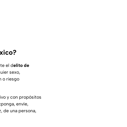
xico?
te el d
elito de
uier sexo,
 o riesgo
ivo y con propósitos
exponga, envíe,
z, de una persona,