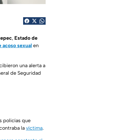
tepec
,
Estado de
e acoso sexual
en
cibieron una alerta a
neral de Seguridad
os policías que
contraba la
víctima
.