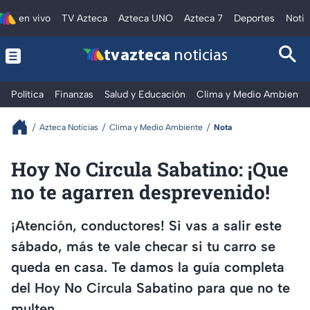
en vivo
TV Azteca
Azteca UNO
Azteca 7
Deportes
Notic
tv azteca
noticias
Política
Finanzas
Salud y Educación
Clima y Medio Ambiente
Azteca Noticias
Clima y Medio Ambiente
Nota
Hoy No Circula Sabatino: ¡Que
no te agarren desprevenido!
¡Atención, conductores! Si vas a salir este
sábado, más te vale checar si tu carro se
queda en casa. Te damos la guía completa
del Hoy No Circula Sabatino para que no te
multen.