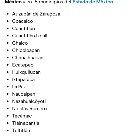
México
y en 18 municipios del
Estado de México
:
Atizapán de Zaragoza
Coacalco
Cuautitlán
Cuautitlán Izcalli
Chalco
Chicoloapan
Chimalhuacán
Ecatepec
Huixquilucan
Ixtapaluca
La Paz
Naucalpan
Nezahualcóyotl
Nicolás Romero
Tecámac
Tlalnepantla
Tultitlán