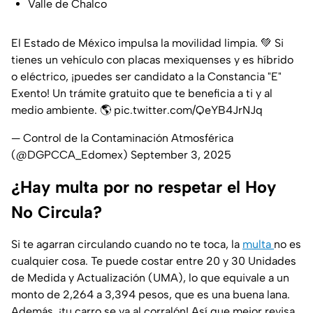
Valle de Chalco
El Estado de México impulsa la movilidad limpia. 💚 Si
tienes un vehículo con placas mexiquenses y es híbrido
o eléctrico, ¡puedes ser candidato a la Constancia "E"
Exento! Un trámite gratuito que te beneficia a ti y al
medio ambiente. 🌎
pic.twitter.com/QeYB4JrNJq
— Control de la Contaminación Atmosférica
(@DGPCCA_Edomex)
September 3, 2025
¿Hay multa por no respetar el Hoy
No Circula?
Si te agarran circulando cuando no te toca, la
multa
no es
cualquier cosa. Te puede costar entre 20 y 30 Unidades
de Medida y Actualización (UMA), lo que equivale a un
monto de 2,264 a 3,394 pesos, que es una buena lana.
Además, ¡tu carro se va al corralón! Así que mejor revisa