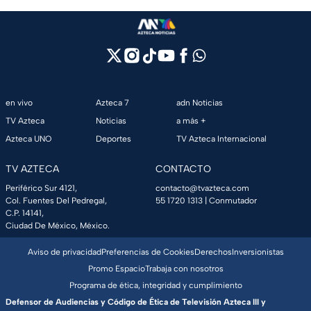
en vivo
Azteca 7
adn Noticias
TV Azteca
Noticias
a más +
Azteca UNO
Deportes
TV Azteca Internacional
TV AZTECA
CONTACTO
Periférico Sur 4121,
contacto@tvazteca.com
Col. Fuentes Del Pedregal,
55 1720 1313
| Conmutador
C.P. 14141,
Ciudad De México, México.
Aviso de privacidad
Preferencias de Cookies
Derechos
Inversionistas
Promo Espacio
Trabaja con nosotros
Programa de ética, integridad y cumplimiento
Defensor de Audiencias y Código de Ética de Televisión Azteca III y