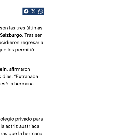
on las tres últimas
Salzburgo
. Tras ser
ecidieron regresar a
que les permitió
ein
, afirmaron
s días. “Extrañaba
fesó la hermana
olegio privado para
a actriz austríaca
tras que la hermana