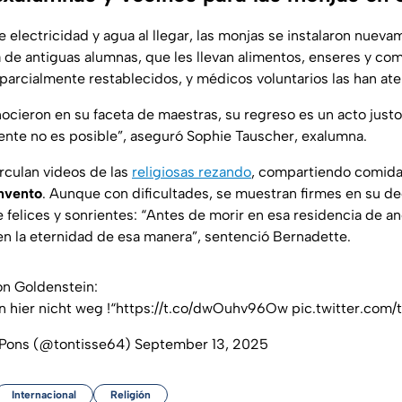
de electricidad y agua al llegar, las monjas se instalaron nueva
de antiguas alumnas, que les llevan alimentos, enseres y com
 parcialmente restablecidos, y médicos voluntarios las han at
ocieron en su faceta de maestras, su regreso es un acto justo:
te no es posible”, aseguró Sophie Tauscher, exalumna.
irculan videos de las
religiosas rezando
, compartiendo comida
nvento
. Aunque con dificultades, se muestran firmes en su dec
elices y sonrientes: “Antes de morir en esa residencia de anci
 en la eternidad de esa manera”, sentenció Bernadette.
n Goldenstein:
 hier nicht weg !“
https://t.co/dwOuhv96Ow
pic.twitter.com/
 Pons (@tontisse64)
September 13, 2025
Internacional
Religión