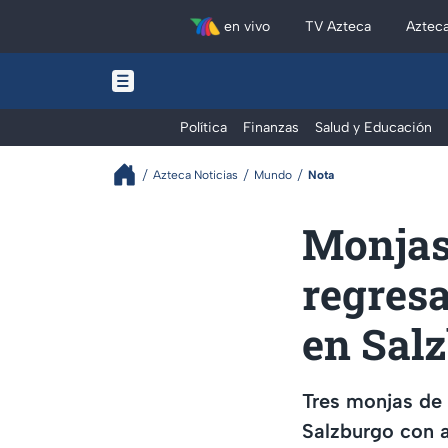
en vivo
TV Azteca
Aztec
Política
Finanzas
Salud y Educación
Azteca Noticias
Mundo
Nota
Monjas
regres
en Sal
Tres monjas de
Salzburgo con a