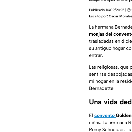
Monjas escapan de asilo p
Publicado 16/09/2025 | 🕑
Escrito por:
Oscar Morale
La hermana Bernadet
monjas del convent
trasladadas en dic
su antiguo hogar co
entrar.
Las religiosas, que 
sentirse despojadas 
mi hogar en la resi
Bernadette.
Una vida ded
El
convento
Golden
niñas. La hermana B
Romy Schneider. La 