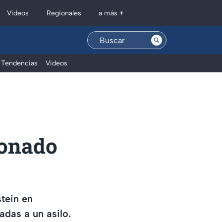
Regionales
Videos
a más +
Tendencias
Videos
donado
tein en
das a un asilo.