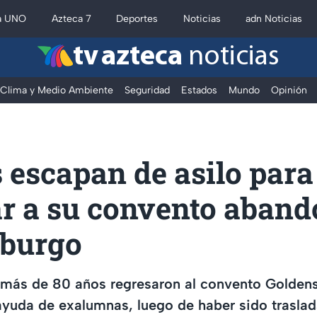
a UNO
Azteca 7
Deportes
Noticias
adn Noticias
tv azteca
noticias
Clima y Medio Ambiente
Seguridad
Estados
Mundo
Opinión
 escapan de asilo para
ar a su convento aban
zburgo
 más de 80 años regresaron al convento Goldens
yuda de exalumnas, luego de haber sido traslada