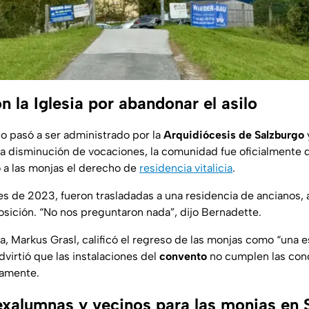
n la Iglesia por abandonar el asilo
o pasó a ser administrado por la
Arquidiócesis de Salzburgo
la disminución de vocaciones, la comunidad fue oficialmente 
 a las monjas el derecho de
residencia vitalicia
.
es de 2023, fueron trasladadas a una residencia de ancianos, 
sición. “No nos preguntaron nada”, dijo Bernadette.
ía, Markus Grasl, calificó el regreso de las monjas como “una 
virtió que las instalaciones del
convento
no cumplen las con
damente.
exalumnas y vecinos para las monjas en 