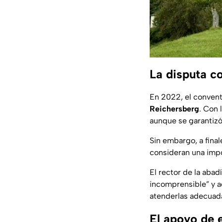
La disputa co
En 2022, el convent
Reichersberg
. Con 
aunque se garantizó
Sin embargo, a final
consideran una impo
El rector de la abad
incomprensible” y ad
atenderlas adecua
El apoyo de 