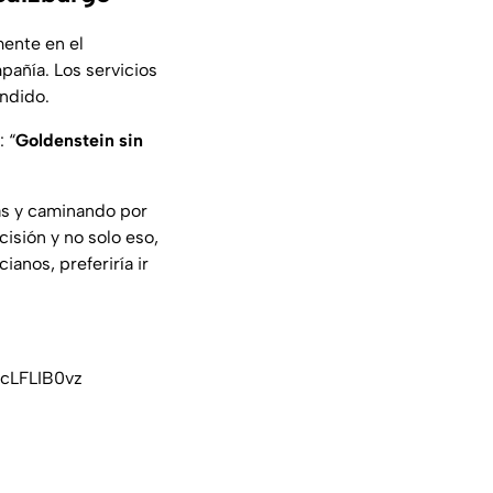
mente en el
pañía. Los servicios
endido.
 “
Goldenstein sin
s y caminando por
isión y no solo eso,
anos, preferiría ir
tcLFLIB0vz