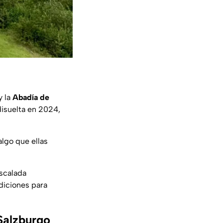
y la
Abadía de
disuelta en 2024,
algo que ellas
escalada
diciones para
Salzburgo