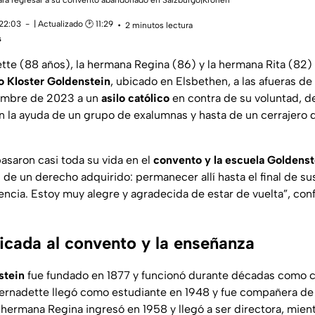
ara regresar a su convento abandonado en Salzburgo|Kronen
 22:03
| Actualizado 🕑 11:29
2 minutos lectura
s
te (88 años), la hermana Regina (86) y la hermana Rita (82) s
o Kloster Goldenstein
, ubicado en Elsbethen, a las afueras de
iembre de 2023 a un
asilo católico
en contra de su voluntad, d
n la ayuda de un grupo de exalumnas y hasta de un cerrajero 
pasaron casi toda su vida en el
convento y la escuela Goldenst
de un derecho adquirido: permanecer allí hasta el final de su
dencia. Estoy muy alegre y agradecida de estar de vuelta”, con
icada al convento y la enseñanza
stein
fue fundado en 1877 y funcionó durante décadas como c
ernadette llegó como estudiante en 1948 y fue compañera de l
hermana Regina ingresó en 1958 y llegó a ser directora, mien