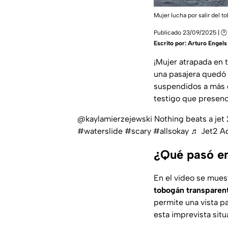
Mujer lucha por salir del
Publicado 23/09/2025 | 🕑
Escrito por:
Arturo Engels
¡Mujer atrapada en
una pasajera quedó
suspendidos a más d
testigo que presenci
@kaylamierzejewski
Nothing beats a jet 
#waterslide
#scary
#allsokay
♬ Jet2 Ad
¿Qué pasó en
En el video se mues
tobogán transparen
permite una vista p
esta imprevista situ