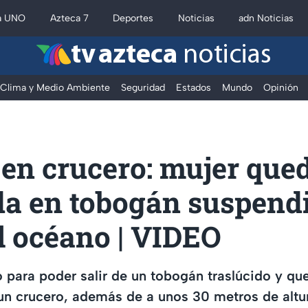
a UNO
Azteca 7
Deportes
Noticias
adn Noticias
tv azteca
noticias
Clima y Medio Ambiente
Seguridad
Estados
Mundo
Opinión
en crucero: mujer que
da en tobogán suspend
l océano | VIDEO
 para poder salir de un tobogán traslúcido y qu
n crucero, además de a unos 30 metros de altur