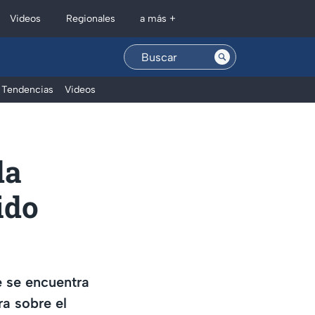
Regionales
Videos
a más +
Tendencias
Videos
da
ido
e se encuentra
a sobre el