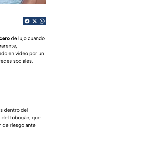
ucero
de lujo cuando
parente,
ado en video por un
redes sociales.
s dentro del
o del tobogán, que
r de riesgo ante