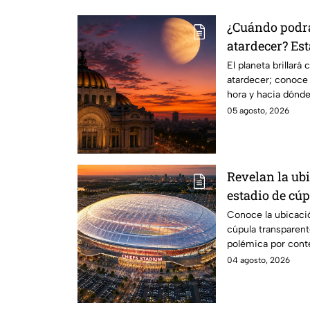
¿Cuándo podrá
atardecer? Est
hora para obs
El planeta brillará
atardecer; conoce 
hora y hacia dónde
cielo.
05 agosto, 2026
Revelan la ub
estadio de cú
generó polémi
Conoce la ubicaci
cúpula transparen
lugares de es
polémica por cont
estacionamiento.
04 agosto, 2026