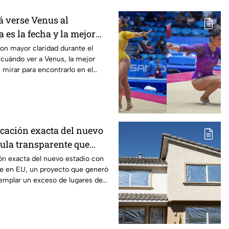
 verse Venus al
a es la fecha y la mejor
ervarlo
 con mayor claridad durante el
cuándo ver a Venus, la mejor
 mirar para encontrarlo en el
icación exacta del nuevo
pula transparente que
ca por tener demasiados
ón exacta del nuevo estadio con
te en EU, un proyecto que generó
tacionamiento
emplar un exceso de lugares de