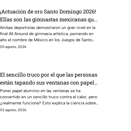
¡Actuación de oro Santo Domingo 2026!
Ellas son las gimnastas mexicanas que
dominaron el podio en gimnasia
Ambas deportistas demostraron un gran nivel en la
final All Around de gimnasia artística, poniendo en
artística
alto el nombre de México en los Juegos de Santo
Domingo 2026.
05 agosto, 2026
El sencillo truco por el que las personas
están tapando sus ventanas con papel
aluminio y lo que dicen los científicos
Poner papel aluminio en las ventanas se ha
convertido en un sencillo truco contra el calor, pero
sobre su efectividad
¿realmente funciona? Esto explica la ciencia sobre
su efectividad.
02 agosto, 2026