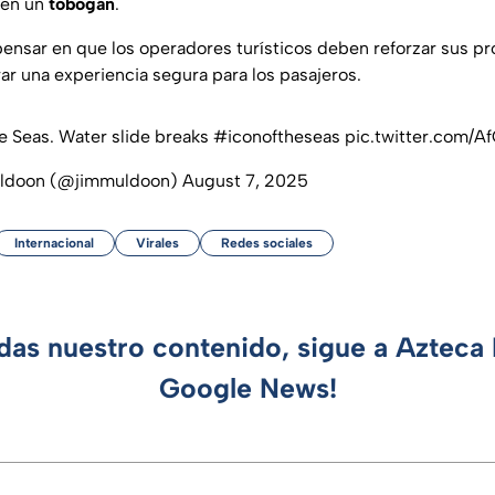
o en un
tobogán
.
nsar en que los operadores turísticos deben reforzar sus pro
ar una experiencia segura para los pasajeros.
he Seas. Water slide breaks
#iconoftheseas
pic.twitter.com/A
ldoon (@jimmuldoon)
August 7, 2025
Internacional
Virales
Redes sociales
rdas nuestro contenido, sigue a Azteca 
Google News!