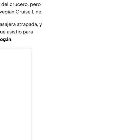
 del crucero, pero
egian Cruise Line.
asajera atrapada, y
que asistió para
bogán
.