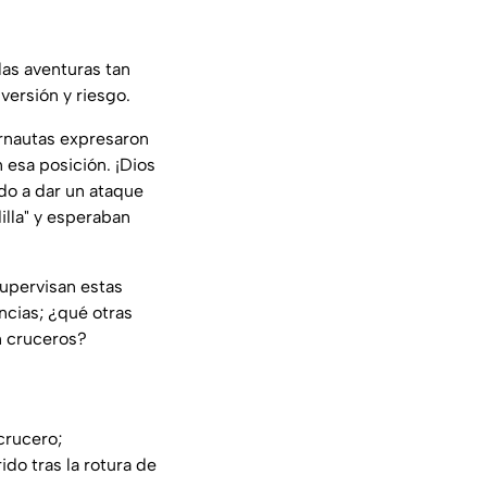
las aventuras tan
iversión y riesgo.
ernautas expresaron
n esa posición. ¡Dios
o a dar un ataque
illa" y esperaban
supervisan estas
ncias;
¿qué otras
n cruceros?
crucero;
ido tras la rotura de