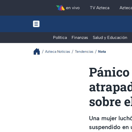
en vivo
TV Azteca
Aztec
Política
Finanzas
Salud y Educación
Azteca Noticias
Tendencias
Nota
Pánico 
atrapa
sobre e
Una mujer luchó
suspendido en u