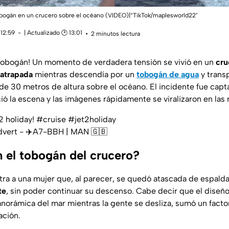
 tobogán en un crucero sobre el océano (VIDEO)|“TikTok/maplesworld22"
 12:59
| Actualizado 🕑 13:01
2 minutos lectura
 tobogán!
Un momento de verdadera tensión se vivió en un
cr
atrapada
mientras descendía por un
tobogán de agua
y trans
e 30 metros de altura sobre el océano. El incidente fue capt
ó la escena y las imágenes rápidamente se viralizaron en las 
2 holiday!
#cruise
#jet2holiday
vert - ✈️A7-BBH | MAN 🇬🇧
 el tobogán del crucero?
tra a una mujer que, al parecer, se quedó atascada de espalda
te
, sin poder continuar su descenso. Cabe decir que el diseñ
anorámica del mar mientras la gente se desliza, sumó un facto
ación.