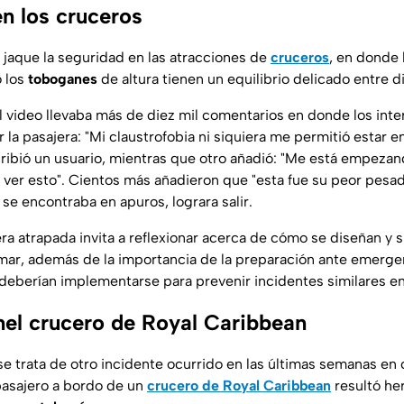
en los cruceros
jaque la seguridad en las atracciones de
cruceros
, en donde 
 los
toboganes
de altura tienen un equilibrio delicado entre d
el video llevaba más de diez mil comentarios en donde los int
 la pasajera:
"Mi claustrofobia ni siquiera me permitió estar e
cribió un usuario, mientras que otro añadió:
"Me está empezand
 ver esto"
. Cientos más añadieron que "esta fue su peor pesad
 se encontraba en apuros, lograra salir.
era atrapada invita a reflexionar acerca de cómo se diseñan y 
 mar, además de la importancia de la preparación ante emerge
eberían implementarse para prevenir incidentes similares e
el crucero de Royal Caribbean
e trata de otro incidente ocurrido en las últimas semanas en 
pasajero a bordo de un
crucero de
Royal Caribbean
resultó her