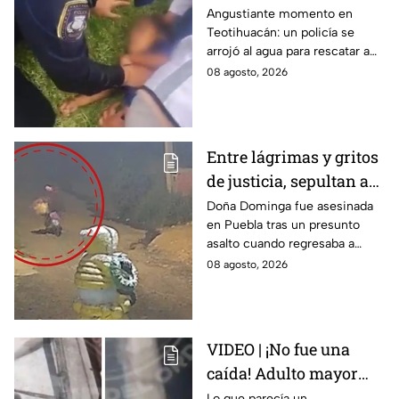
que cayó a un lago en
Angustiante momento en
Teotihuacán: un policía se
Teotihuacán; aplicó
arrojó al agua para rescatar a
RCP (VIDEO)
un pequeño que no respiraba y
08 agosto, 2026
logró revivirlo con maniobras
de RCP.
Entre lágrimas y gritos
de justicia, sepultan a
doña Dominga, la
Doña Dominga fue asesinada
en Puebla tras un presunto
abuelita asesinada tras
asalto cuando regresaba a
asalto en Amozoc,
casa; familiares y amigos la
08 agosto, 2026
Puebla
despidieron entre lágrimas y
exigieron justicia.
VIDEO | ¡No fue una
caída! Adulto mayor
muere atropellado por
Lo que parecía un