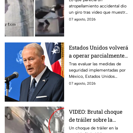
atropellamiento accidental dio
tráiler; joven lo empujó
un giro tras video que muestra
en Monterrey
cómo un joven empujó a
07 agosto, 2026
adulto mayor antes de ser
arrollado por un tráiler en
Monterrey.
Estados Unidos volverá
a operar parcialmente
en Michoacán tras
Tras evaluar las medidas de
seguridad implementadas por
suspensión por
México, Estados Unidos
motivos de seguridad
reanudará parcialmente sus
07 agosto, 2026
actividades en Michoacán a
partir del 8 de agosto.
VIDEO: Brutal choque
de tráiler sobre la
avenida Siglo XXI en
Un choque de tráiler en la