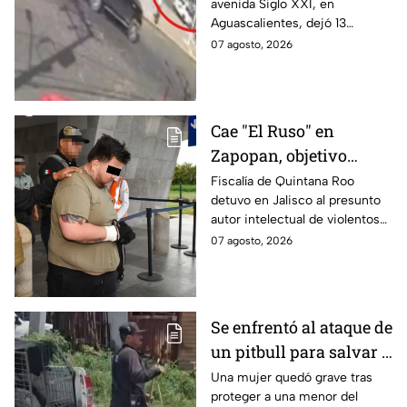
avenida Siglo XXI, en
Aguascalientes deja
Aguascalientes, dejó 13
varios heridos y
heridos y varios vehículos
07 agosto, 2026
destrozos
destrozados; el conductor fue
detenido tras la carambola.
Cae "El Ruso" en
Zapopan, objetivo
prioritario en Playa del
Fiscalía de Quintana Roo
detuvo en Jalisco al presunto
Carmen
autor intelectual de violentos
ataques en fraccionamientos
07 agosto, 2026
de Playa del Carmen.
Se enfrentó al ataque de
un pitbull para salvar a
una menor; hoy lucha
Una mujer quedó grave tras
proteger a una menor del
por su vida en Zapopan