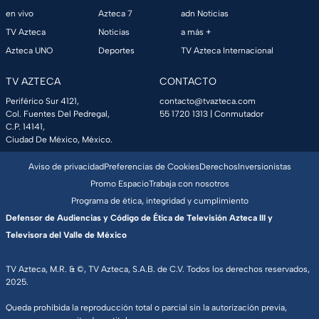
en vivo
Azteca 7
adn Noticias
TV Azteca
Noticias
a más +
Azteca UNO
Deportes
TV Azteca Internacional
TV AZTECA
CONTACTO
Periférico Sur 4121,
contacto@tvazteca.com
Col. Fuentes Del Pedregal,
55 1720 1313
| Conmutador
C.P. 14141,
Ciudad De México, México.
Aviso de privacidad
Preferencias de Cookies
Derechos
Inversionistas
Promo Espacio
Trabaja con nosotros
Programa de ética, integridad y cumplimiento
Defensor de Audiencias y Código de Ética de Televisión Azteca III y
Televisora del Valle de México
TV Azteca, M.R. & ©, TV Azteca, S.A.B. de C.V. Todos los derechos reservados,
2025.
Queda prohibida la reproducción total o parcial sin la autorización previa,