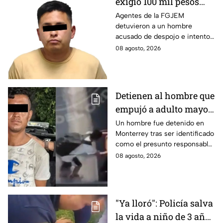
exigió 100 mil pesos
para devolvérsela; cae
Agentes de la FGJEM
detuvieron a un hombre
otro por despojo en
acusado de despojo e intento
Edomex
de extorsión en el Edomex.
08 agosto, 2026
Detienen al hombre que
empujó a adulto mayor
contra tráiler; provocó
Un hombre fue detenido en
Monterrey tras ser identificado
su muerte en
como el presunto responsable
Monterrey
de la muerte de un adulto
08 agosto, 2026
mayor al empujarlo contra un
tráiler.
"Ya lloró": Policía salva
la vida a niño de 3 años