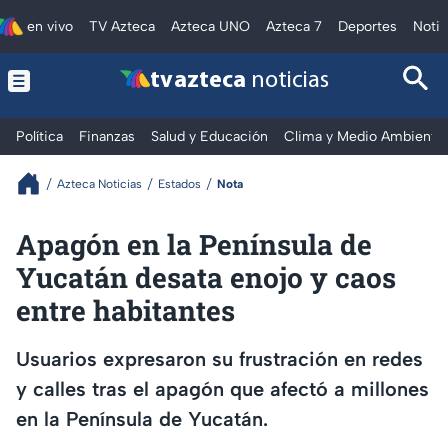
en vivo
TV Azteca
Azteca UNO
Azteca 7
Deportes
Notic
tv azteca
noticias
Política
Finanzas
Salud y Educación
Clima y Medio Ambiente
Azteca Noticias
Estados
Nota
Apagón en la Península de
Yucatán desata enojo y caos
entre habitantes
Usuarios expresaron su frustración en redes
y calles tras el apagón que afectó a millones
en la Península de Yucatán.