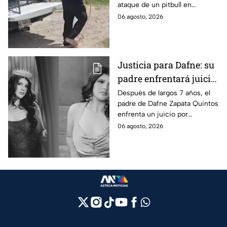
ataque de un pitbull en
Zapopan; la víctima sufrió
06 agosto, 2026
severas mordeduras y existe
riesgo de que pierda un brazo.
Justicia para Dafne: su
padre enfrentará juicio
por presunto abuso
Después de largos 7 años, el
padre de Dafne Zapata Quintos
cometido en 2019 en
enfrenta un juicio por
Tamaulipas
presuntamente abusar de la
06 agosto, 2026
menor cuando ella tenía
apenas 6 años.