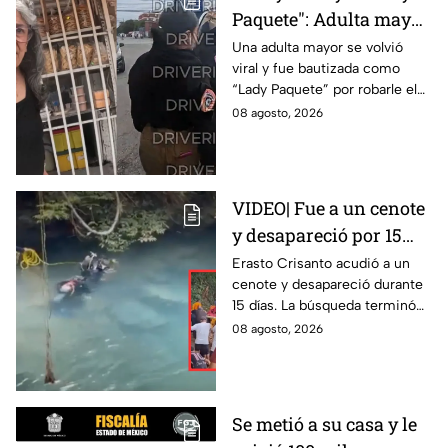
Paquete": Adulta mayor
le roba celular a
Una adulta mayor se volvió
viral y fue bautizada como
repartidor y la policía
“Lady Paquete” por robarle el
va por ella a su casa
celular a un repartidor en
08 agosto, 2026
Coacalco, Estado de México.
VIDEO| Fue a un cenote
y desapareció por 15
días; así encontraron al
Erasto Crisanto acudió a un
cenote y desapareció durante
pescador Erasto
15 días. La búsqueda terminó
Crisanto
cuando el pescador fue
08 agosto, 2026
localizado con vida. Esto es lo
que se sabe.
Se metió a su casa y le