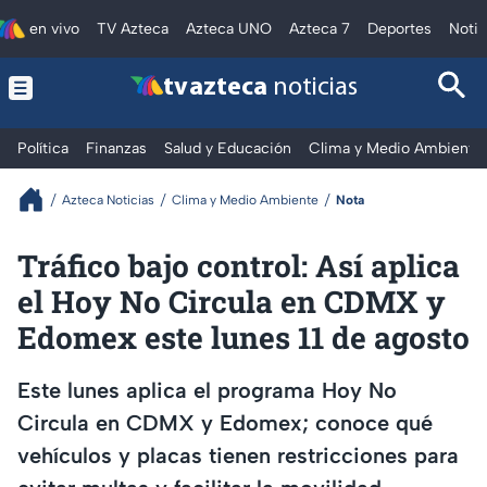
en vivo
TV Azteca
Azteca UNO
Azteca 7
Deportes
Notic
tv azteca
noticias
Política
Finanzas
Salud y Educación
Clima y Medio Ambiente
Azteca Noticias
Clima y Medio Ambiente
Nota
Tráfico bajo control: Así aplica
el Hoy No Circula en CDMX y
Edomex este lunes 11 de agosto
Este lunes aplica el programa Hoy No
Circula en CDMX y Edomex; conoce qué
vehículos y placas tienen restricciones para