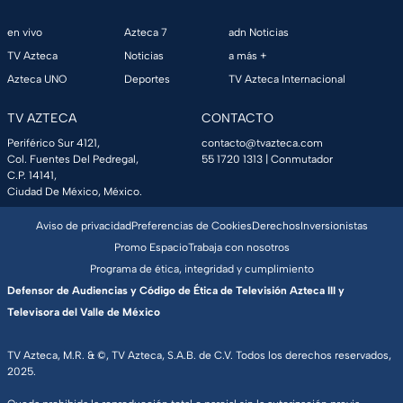
en vivo
Azteca 7
adn Noticias
TV Azteca
Noticias
a más +
Azteca UNO
Deportes
TV Azteca Internacional
TV AZTECA
CONTACTO
Periférico Sur 4121,
contacto@tvazteca.com
Col. Fuentes Del Pedregal,
55 1720 1313
| Conmutador
C.P. 14141,
Ciudad De México, México.
Aviso de privacidad
Preferencias de Cookies
Derechos
Inversionistas
Promo Espacio
Trabaja con nosotros
Programa de ética, integridad y cumplimiento
Defensor de Audiencias y Código de Ética de Televisión Azteca III y
Televisora del Valle de México
TV Azteca, M.R. & ©, TV Azteca, S.A.B. de C.V. Todos los derechos reservados,
2025.