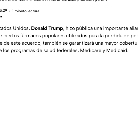
ra abaratar medicamentos contra la obesidad y diabetes.|Pexels
15:29
1 minuto lectura
ez
stados Unidos,
Donald Trump
, hizo pública una importante ali
de ciertos fármacos populares utilizados para la pérdida de p
 de este acuerdo, también se garantizará una mayor cobertu
 los programas de salud federales, Medicare y Medicaid.