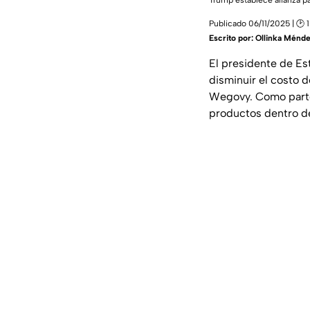
Trump establece alianza pa
Publicado 06/11/2025 | 🕑 
Escrito por:
Ollinka Ménd
El presidente de E
disminuir el costo 
Wegovy. Como parte
productos dentro de