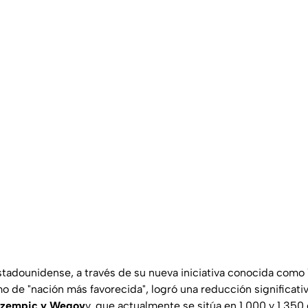
stadounidense, a través de su nueva iniciativa conocida com
 de "nación más favorecida", logró una reducción significativa
Ozempic y Wegov
y, que actualmente se sitúa en 1,000 y 1,350 