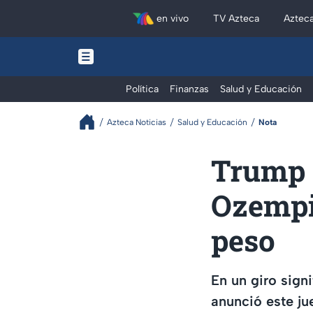
en vivo
TV Azteca
Aztec
Política
Finanzas
Salud y Educación
Azteca Noticias
Salud y Educación
Nota
Trump a
Ozempi
peso
En un giro sign
anunció este j