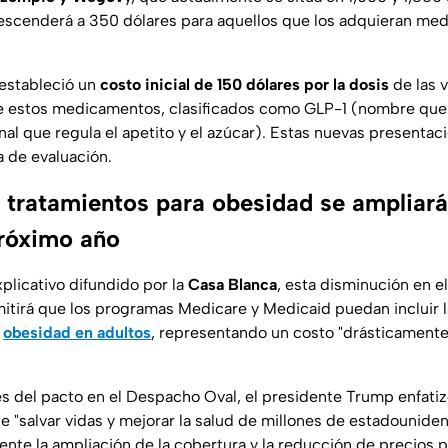
scenderá a 350 dólares para aquellos que los adquieran med
 estableció un
costo inicial de 150 dólares por la dosis
de las 
e estos medicamentos, clasificados como GLP-1 (nombre que 
nal que regula el apetito y el azúcar). Estas nuevas presentac
 de evaluación.
 tratamientos para obesidad se ampliar
próximo año
plicativo difundido por la
Casa Blanca
, esta disminución en el
tirá que los programas Medicare y Medicaid puedan incluir l
a
obesidad en adultos
, representando un costo "drásticamente i
lles del pacto en el Despacho Oval, el presidente Trump enfat
e "salvar vidas y mejorar la salud de millones de estadounide
ente la ampliación de la cobertura y la reducción de precios p