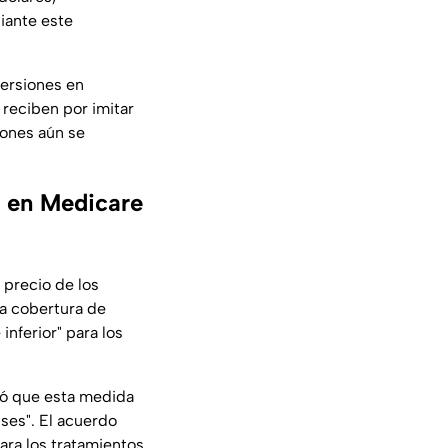
iante este
versiones en
reciben por imitar
iones aún se
á en Medicare
 precio de los
a cobertura de
nferior" para los
izó que esta medida
nses". El acuerdo
ara los tratamientos