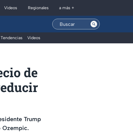
Regionales
Videos
a más +
Tendencias
Videos
ecio de
educir
residente Trump
o Ozempic.