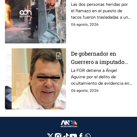
dos heridos en CDMX
Las dos personas heridas por
el flamazo en el puesto de
tacos fueron trasladadas a un
hospital para recibir atención
06 agosto, 2026
especializada; su vida no corre
peligro.
De gobernador en
Guerrero a imputado
por la "Verdad
La FGR detiene a Ángel
Aguirre por el delito de
Histórica"; Así fue como
ocultamiento de evidencia en
Ángel Aguirre obstruyó
el caso Ayotzinapa. Esta es la
06 agosto, 2026
la justicia en caso
línea del tiempo del caso que
Ayotzinapa
ocurrió bajo su gestión en el
estado.