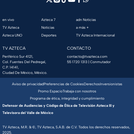
en vivo
Azteca 7
adn Noticias
TV Azteca
Noticias
a más +
Azteca UNO
Deportes
TV Azteca Internacional
TV AZTECA
CONTACTO
Periférico Sur 4121,
contacto@tvazteca.com
Col. Fuentes Del Pedregal,
55 1720 1313
| Conmutador
C.P. 14141,
Ciudad De México, México.
Aviso de privacidad
Preferencias de Cookies
Derechos
Inversionistas
Promo Espacio
Trabaja con nosotros
Programa de ética, integridad y cumplimiento
Defensor de Audiencias y Código de Ética de Televisión Azteca III y
Televisora del Valle de México
TV Azteca, M.R. & ©, TV Azteca, S.A.B. de C.V. Todos los derechos reservados,
2025.