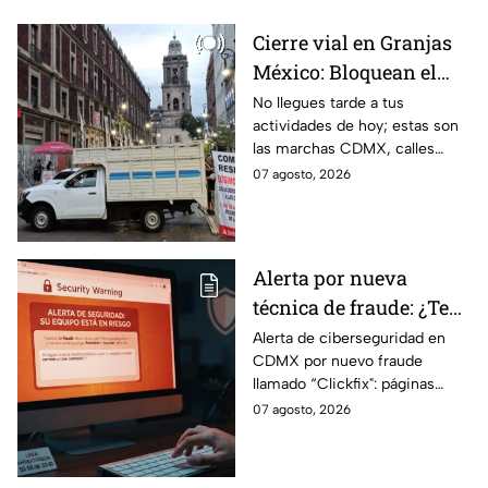
Cierre vial en Granjas
México: Bloquean el
paso en Canela y Añil
No llegues tarde a tus
actividades de hoy; estas son
por protesta
las marchas CDMX, calles
cerradas y bloqueos que
07 agosto, 2026
tomarán las principales
vialidades de la capital.
Alerta por nueva
técnica de fraude: ¿Te
piden copiar códigos
Alerta de ciberseguridad en
CDMX por nuevo fraude
extraños en la PC?
llamado “Clickfix": páginas
Cuidado, podrías ser
falsas que engañan para
07 agosto, 2026
víctima del peligroso
ejecutar comandos y robar
"Clickfix"
información de tu equipo.