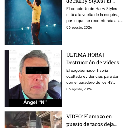
de Harry Styles? El
pronóstico del clima
El concierto de Harry Styles
está a la vuelta de la esquina,
para este viernes en
por lo que se recomienda a las
CDMX
y los fanáticos revisar el clima
06 agosto, 2026
en CDMX antes de salir de
casa.
ÚLTIMA HORA |
Destrucción de videos
clave y amenazas a
El exgobernador habría
ocultado evidencias para dar
testigos por parte de
con el paradero de los 43
exgobernador Ángel
estudiantes desaparecidos de
06 agosto, 2026
Aguirre: FGR
Ayotzinapa.
VIDEO: Flamazo en
puesto de tacos deja