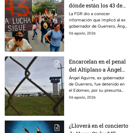
dónde están los 43 de
Ayotzinapa tras
La FGR dio a conocer
información que implicó al ex
captura de Ángel
gobernador de Guerrero, Ángel
Aguirre, ex gobernador
Aguirre, quien fue detenido
06 agosto, 2026
de Guerrero
por su presunta relación con el
caso Ayotzinapa.
Encarcelan en el penal
del Altiplano a Ángel
Aguirre, ex gobernador
Ángel Aguirre, ex gobernador
de Guerrero, fue detenido en
de Guerrero por caso
el Edomex, por su presunta
Ayotzinapa
participación en la
06 agosto, 2026
desaparición de los 43
normalistas de Ayotzinapa.
¿Lloverá en el concierto