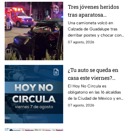
Tres jóvenes heridos
tras aparatosa
volcadura en Tepeyac
Una camioneta volcó en
Calzada de Guadalupe tras
Insurgentes y operativo
derribar postes y chocar con
en la Juárez, mientras
un árbol, dejando a tres
07 agosto, 2026
dormía
jóvenes lesionados.
¿Tu auto se queda en
casa este viernes?
Revisa el Hoy No
El Hoy No Circula es
obligatorio en las 16 alcaldías
Circula de este 7 de
de la Ciudad de México y en
agosto
los municipios conurbados del
07 agosto, 2026
Estado de México.