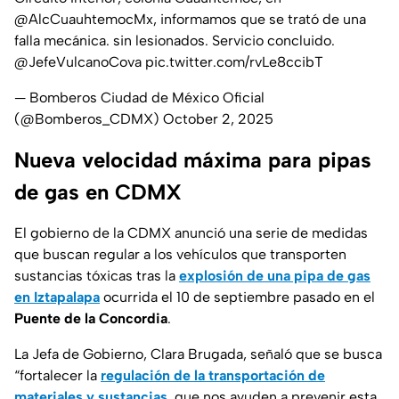
@AlcCuauhtemocMx
, informamos que se trató de una
falla mecánica. sin lesionados. Servicio concluido.
@JefeVulcanoCova
pic.twitter.com/rvLe8ccibT
— Bomberos Ciudad de México Oficial
(@Bomberos_CDMX)
October 2, 2025
Nueva velocidad máxima para pipas
de gas en CDMX
El gobierno de la CDMX anunció una serie de medidas
que buscan regular a los vehículos que transporten
sustancias tóxicas tras la
explosión de una pipa de gas
en Iztapalapa
ocurrida el 10 de septiembre pasado en el
Puente de la Concordia
.
La Jefa de Gobierno, Clara Brugada, señaló que se busca
“fortalecer la
regulación de la transportación de
materiales y sustancias
, que nos ayuden a prevenir esta