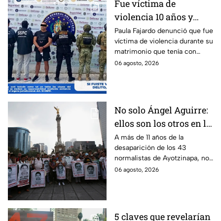
Fue víctima de
violencia 10 años y
hasta ahora detienen al
Paula Fajardo denunció que fue
víctima de violencia durante su
presunto agresor: el
matrimonio que tenía con
caso de Paula Fajardo
Jorge Francisco “N”, quien fue
06 agosto, 2026
detenido por intento de
feminicidio.
No solo Ángel Aguirre:
ellos son los otros en la
lupa por el caso
A más de 11 años de la
desaparición de los 43
Ayotzinapa
normalistas de Ayotzinapa, no
se ha conocido el paradero de
06 agosto, 2026
los estudiantes a pesar de las
detenciones por el caso.
5 claves que revelarían