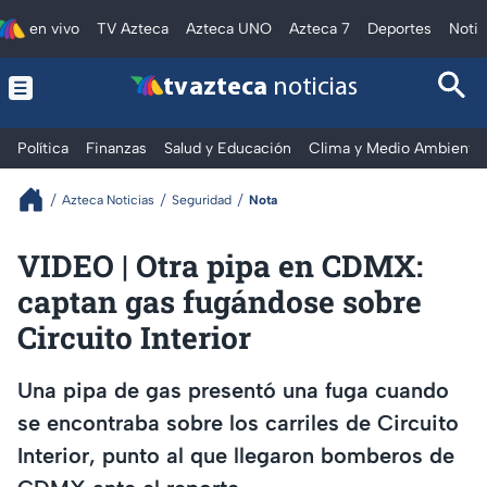
en vivo
TV Azteca
Azteca UNO
Azteca 7
Deportes
Notic
tv azteca
noticias
Política
Finanzas
Salud y Educación
Clima y Medio Ambiente
Azteca Noticias
Seguridad
Nota
VIDEO | Otra pipa en CDMX:
captan gas fugándose sobre
Circuito Interior
Una pipa de gas presentó una fuga cuando
se encontraba sobre los carriles de Circuito
Interior, punto al que llegaron bomberos de