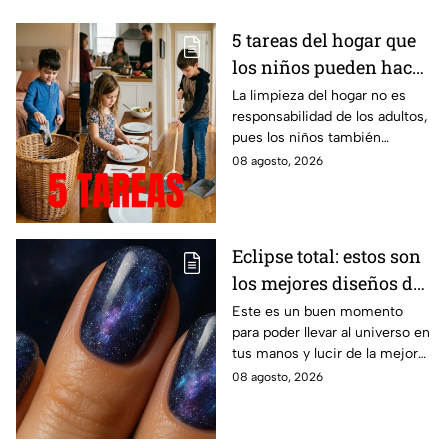
5 tareas del hogar que
los niños pueden hacer
según su edad
La limpieza del hogar no es
responsabilidad de los adultos,
pues los niños también
pueden colaborar
08 agosto, 2026
Eclipse total: estos son
los mejores diseños de
uñas para recibir el
Este es un buen momento
para poder llevar al universo en
evento astrológico
tus manos y lucir de la mejor
manera.
08 agosto, 2026