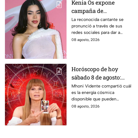
Kenia Os expone
campaña de
desprestigio en su
La reconocida cantante se
pronunció a través de sus
contra y señala qué
redes sociales para dar a
acciones tomará: "Voy a
conocer una campaña de la
08 agosto, 2026
defender mi trabajo"
que se encuentra siendo
víctima.
Horóscopo de hoy
sábado 8 de agosto:
estas son las
Mhoni Vidente compartió cuál
es la energía cósmica
predicciones de Mhoni
disponible que pueden
Vidente
aprovechar las personas de los
08 agosto, 2026
distintos signos del zodiaco.
Estas son sus predicciones del
sábado 8 de agosto en temas
de salud, dinero y amor.