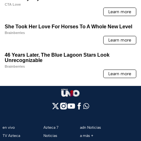
en vivo
Azteca 7
adn Noticias
TV Azteca
Noticias
a más +