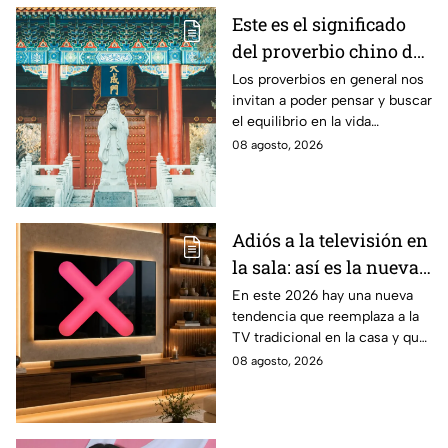
Este es el significado
del proverbio chino de
Confucio: "Compro
Los proverbios en general nos
invitan a poder pensar y buscar
arroz para vivir y flores
el equilibrio en la vida
para tener algo por lo
cotidiana.
08 agosto, 2026
que vivir"
Adiós a la televisión en
la sala: así es la nueva
tendencia que
En este 2026 hay una nueva
tendencia que reemplaza a la
conquista los hogares
TV tradicional en la casa y que
tiene más pulgadas, lo que
08 agosto, 2026
hace que sea una mejor
experiencia