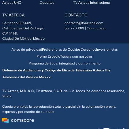
Azteca UNO
Deportes
TV Azteca Internacional
TV AZTECA
CONTACTO
Periférico Sur 4121,
contacto@tvazteca.com
Col. Fuentes Del Pedregal,
55 1720 1313
| Conmutador
C.P. 14141,
Ciudad De México, México.
Aviso de privacidad
Preferencias de Cookies
Derechos
Inversionistas
Promo Espacio
Trabaja con nosotros
Programa de ética, integridad y cumplimiento
Defensor de Audiencias y Código de Ética de Televisión Azteca III y
Televisora del Valle de México
TV Azteca, M.R. & ©, TV Azteca, S.A.B. de C.V. Todos los derechos reservados,
2025.
Queda prohibida la reproducción total o parcial sin la autorización previa,
expresa y por escrito de su titular.