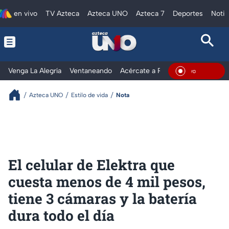
en vivo
TV Azteca
Azteca UNO
Azteca 7
Deportes
Notic
Venga La Alegría
Ventaneando
Acércate a Rocío
Al Extremo
En Viv
Azteca UNO
Estilo de vida
Nota
El celular de Elektra que
cuesta menos de 4 mil pesos,
tiene 3 cámaras y la batería
dura todo el día