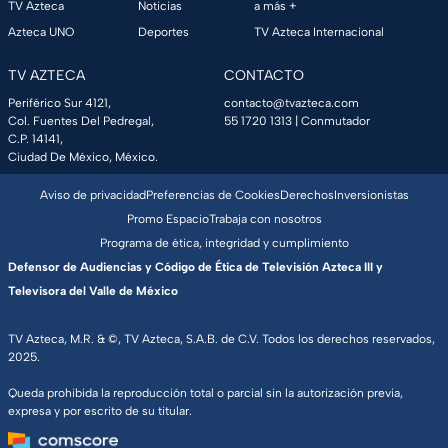
TV Azteca
Noticias
a más +
Azteca UNO
Deportes
TV Azteca Internacional
TV AZTECA
CONTACTO
Periférico Sur 4121,
contacto@tvazteca.com
Col. Fuentes Del Pedregal,
55 1720 1313
| Conmutador
C.P. 14141,
Ciudad De México, México.
Aviso de privacidad
Preferencias de Cookies
Derechos
Inversionistas
Promo Espacio
Trabaja con nosotros
Programa de ética, integridad y cumplimiento
Defensor de Audiencias y Código de Ética de Televisión Azteca III y
Televisora del Valle de México
TV Azteca, M.R. & ©, TV Azteca, S.A.B. de C.V. Todos los derechos reservados,
2025.
Queda prohibida la reproducción total o parcial sin la autorización previa,
expresa y por escrito de su titular.