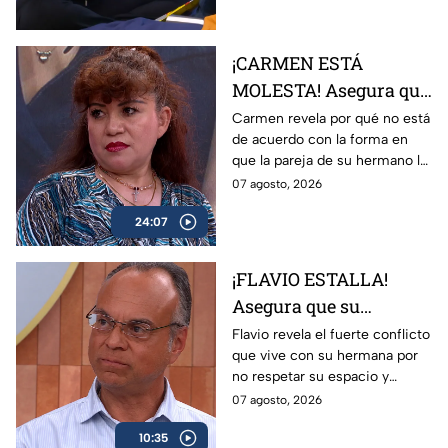
¡CARMEN ESTÁ
MOLESTA! Asegura que
la pareja de su
Carmen revela por qué no está
de acuerdo con la forma en
hermano NO lo cuida
que la pareja de su hermano lo
como ella
atiende.
07 agosto, 2026
24:07
¡FLAVIO ESTALLA!
Asegura que su
hermana entra a su
Flavio revela el fuerte conflicto
que vive con su hermana por
casa y NO respeta su
no respetar su espacio y
vida en pareja
relación.
07 agosto, 2026
10:35