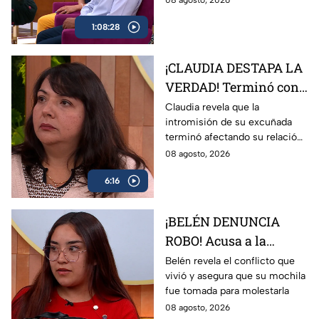
08 agosto, 2026
1:08:28
¡CLAUDIA DESTAPA LA
VERDAD! Terminó con
Flavio por culpa de su
Claudia revela que la
intromisión de su excuñada
excuñada
terminó afectando su relación
con Flavio.
08 agosto, 2026
6:16
¡BELÉN DENUNCIA
ROBO! Acusa a la
hermana de su
Belén revela el conflicto que
vivió y asegura que su mochila
padrastro de quitarle
fue tomada para molestarla
su mochila
08 agosto, 2026