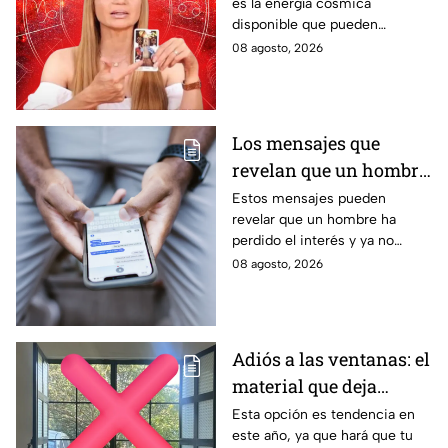
es la energía cósmica
predicciones de Mhoni
disponible que pueden
Vidente
aprovechar las personas de los
08 agosto, 2026
distintos signos del zodiaco.
Estas son sus predicciones del
sábado 8 de agosto en temas
de salud, dinero y amor.
Los mensajes que
revelan que un hombre
ya no tiene interés en ti
Estos mensajes pueden
revelar que un hombre ha
perdido el interés y ya no
busca mantener la misma
08 agosto, 2026
conexión, atención o cercanía
que tenía contigo.
Adiós a las ventanas: el
material que deja
entrar la luz y evita
Esta opción es tendencia en
este año, ya que hará que tu
miradas indiscretas en