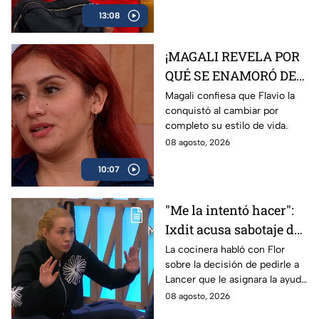
13:08
¡MAGALI REVELA POR
QUÉ SE ENAMORÓ DE
FLAVIO! Él la sacó de
Magali confiesa que Flavio la
conquistó al cambiar por
trabajar y le dio una
completo su estilo de vida.
nueva vida
08 agosto, 2026
10:07
"Me la intentó hacer":
Ixdit acusa sabotaje de
Ramahá en la pasada
La cocinera habló con Flor
sobre la decisión de pedirle a
gala de salvación de
Lancer que le asignara la ayuda
MasterChef 24/7
de Ramahá y no la de Daniela
08 agosto, 2026