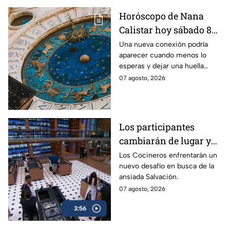
Horóscopo de Nana
Calistar hoy sábado 8
de agosto del 2026 para
Una nueva conexión podría
aparecer cuando menos lo
cada signo; una
esperas y dejar una huella
conexión inesperada
importante.
07 agosto, 2026
podría transformar tus
próximos días
Los participantes
cambiarán de lugar y
alguien más cocinará
Los Cocineros enfrentarán un
nuevo desafío en busca de la
por ellos en el segundo
ansiada Salvación.
reto de MasterChef 24/7
07 agosto, 2026
3:56