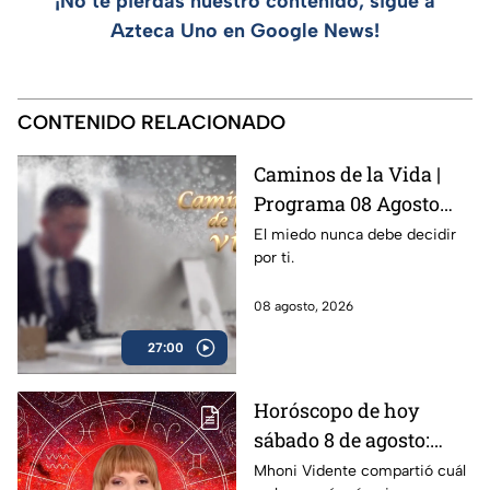
¡No te pierdas nuestro contenido, sigue a
Azteca Uno en Google News!
CONTENIDO RELACIONADO
Caminos de la Vida |
Programa 08 Agosto
2026
El miedo nunca debe decidir
por ti.
08 agosto, 2026
27:00
Horóscopo de hoy
sábado 8 de agosto:
estas son las
Mhoni Vidente compartió cuál