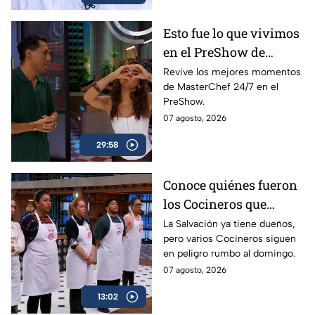
Esto fue lo que vivimos
en el PreShow de
MasterChef 24/7 este
Revive los mejores momentos
de MasterChef 24/7 en el
viernes
PreShow.
07 agosto, 2026
29:58
Conoce quiénes fueron
los Cocineros que
consiguieron la
La Salvación ya tiene dueños,
pero varios Cocineros siguen
Salvación en
en peligro rumbo al domingo.
MasterChef 24/7 este
07 agosto, 2026
viernes
13:02