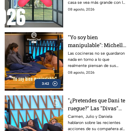
casa se vea más grande con la
casa
entrada de los rayos del sol
08 agosto, 2026
"Yo soy bien
manipulable": Michelle
despotrica con Claudia
Las cocineras no se guardaron
nada en torno a lo que
contra Carmen, Luis y
realmente piensan de sus
las "Divas" en
compañeros al interior del
08 agosto, 2026
MasterChef 24/7
Mundo MasterChef
(VIDEO)
3:42
"¿Pretendes que Dani te
ruegue?" Las "Divas"
lamentan el
Carmen, Julio y Daniela
hablaron sobre las recientes
comportamiento de
acciones de su compañera al