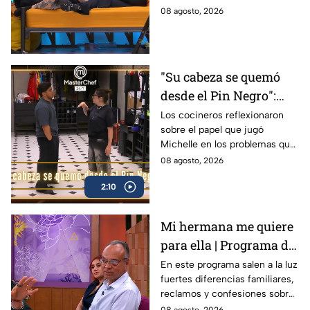
Michelle en MasterChef
interior del Mundo MasterChef
08 agosto, 2026
24/7
"Su cabeza se quemó
desde el Pin Negro":
Julio y Carmen hablan
Los cocineros reflexionaron
sobre el papel que jugó
de la actitud de
Michelle en los problemas que
Michelle en MasterChef
protagonizaron como equipo
08 agosto, 2026
24/7 (VIDEO)
en el Mundo MasterChef
2:10
Mi hermana me quiere
para ella | Programa del
7 de agosto 2026
En este programa salen a la luz
fuertes diferencias familiares,
reclamos y confesiones sobre
la relación de Flavio.