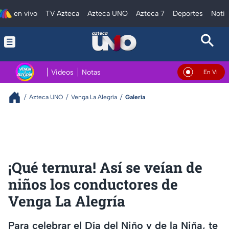
en vivo
TV Azteca
Azteca UNO
Azteca 7
Deportes
Notic
Videos
Notas
En Vivo
Azteca UNO
Venga La Alegría
Galería
¡Qué ternura! Así se veían de
niños los conductores de
Venga La Alegría
Para celebrar el Día del Niño y de la Niña, te