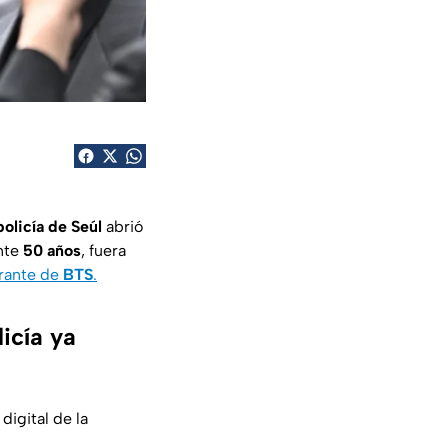
policía de Seúl
abrió
nte
50 años
, fuera
rante de
BTS
.
icía ya
digital de la