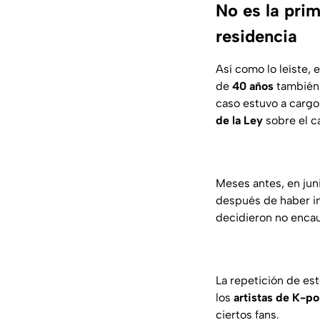
No es la prim
residencia
Así como lo leíste,
de
40 años
también 
caso estuvo a cargo 
de la Ley
sobre el ca
Meses antes, en jun
después de haber int
decidieron no encau
La repetición de es
los
artistas de K-p
ciertos fans.