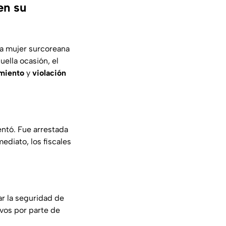
en su
na mujer surcoreana
ella ocasión, el
amiento
y
violación
entó. Fue arrestada
ediato, los fiscales
ar la seguridad de
vos por parte de