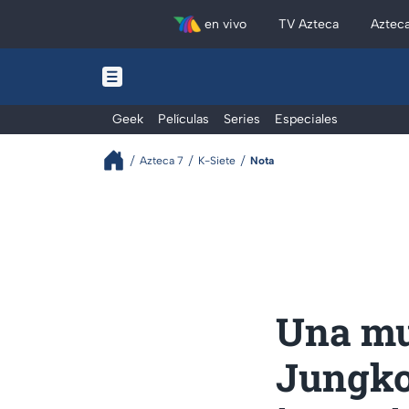
en vivo
TV Azteca
Aztec
Geek
Películas
Series
Especiales
Azteca 7
K-Siete
Nota
Una muj
Jungkoo