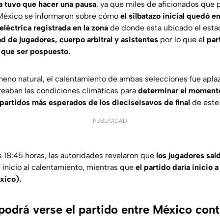
ta tuvo que hacer una pausa
, ya que miles de aficionados que p
México se informaron sobre cómo
el silbatazo inicial quedó 
eléctrica registrada en la zona
de donde esta ubicado el esta
ad de jugadores, cuerpo arbitral y asistentes
por lo que e
l pa
o que ser pospuesto.
eno natural, el calentamiento de ambas selecciones fue apla
eaban las condiciones climáticas para
determinar el moment
 partidos más esperados de los dieciseisavos de final
de este
PUBLICIDAD
 18:45 horas, las autoridades revelaron que
los jugadores sald
 inicio al calentamiento, mientras que
el partido daría inicio 
xico).
podrá verse el partido entre México con