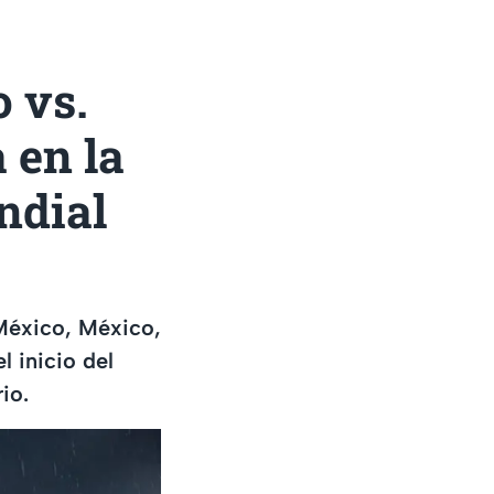
 vs.
 en la
ndial
 México, México,
l inicio del
io.