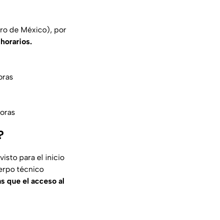
tro de México), por
horarios.
oras
horas
?
isto para el inicio
erpo técnico
as que el acceso al