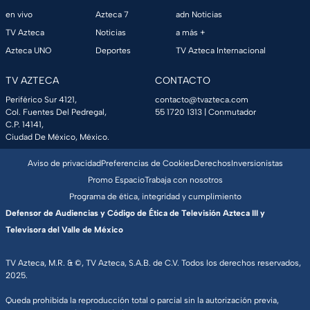
en vivo
Azteca 7
adn Noticias
TV Azteca
Noticias
a más +
Azteca UNO
Deportes
TV Azteca Internacional
TV AZTECA
CONTACTO
Periférico Sur 4121,
contacto@tvazteca.com
Col. Fuentes Del Pedregal,
55 1720 1313
| Conmutador
C.P. 14141,
Ciudad De México, México.
Aviso de privacidad
Preferencias de Cookies
Derechos
Inversionistas
Promo Espacio
Trabaja con nosotros
Programa de ética, integridad y cumplimiento
Defensor de Audiencias y Código de Ética de Televisión Azteca III y
Televisora del Valle de México
TV Azteca, M.R. & ©, TV Azteca, S.A.B. de C.V. Todos los derechos reservados,
2025.
Queda prohibida la reproducción total o parcial sin la autorización previa,