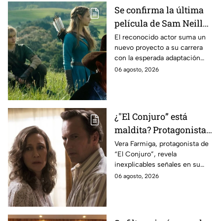
Se confirma la última
película de Sam Neill
antes de morir: esto es
El reconocido actor suma un
nuevo proyecto a su carrera
lo que se sabe hasta
con la esperada adaptación
ahora
cinematográfica del popular
06 agosto, 2026
videojuego.
¿"El Conjuro” está
maldita? Protagonista
revela INQUIETANTES
Vera Farmiga, protagonista de
“El Conjuro”, revela
señales en su cuerpo
inexplicables señales en su
durante la grabación de
cuerpo durante el rodaje de la
06 agosto, 2026
la película
película