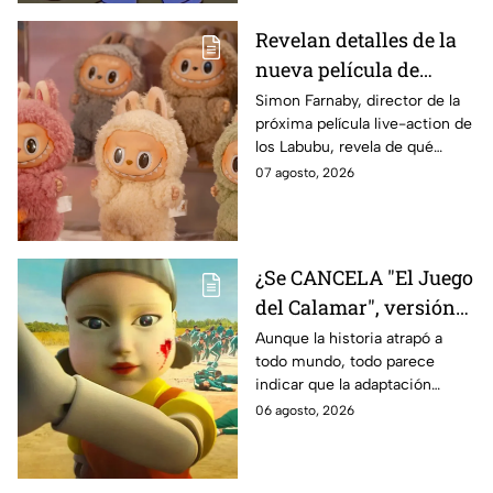
Revelan detalles de la
nueva película de
Labubu: de qué tratará
Simon Farnaby, director de la
próxima película live-action de
y cuándo se estrena
los Labubu, revela de qué
tratará la cinta. Aquí te
07 agosto, 2026
contamos los detalles.
¿Se CANCELA "El Juego
del Calamar", versión
Estados Unidos? Esto
Aunque la historia atrapó a
todo mundo, todo parece
es lo que se sabe al
indicar que la adaptación
momento
podría ser cancelada:
06 agosto, 2026