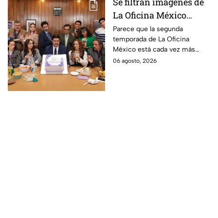
Se filtran imágenes de
La Oficina México
temporada 2 y un
Parece que la segunda
temporada de La Oficina
detalle desata teorías
México está cada vez más
entre los fans
cerca, pues el elenco ya se
06 agosto, 2026
encuentra en grabaciones y ya
se filtraron las primeras
imágenes del set.