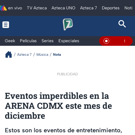
en vivo
TV Azteca
Azteca UNO
Azteca 7
Deportes
Notic
Geek
Películas
Series
Especiales
En Vivo
Azteca 7
Música
Nota
PUBLICIDAD
Eventos imperdibles en la
ARENA CDMX este mes de
diciembre
Estos son los eventos de entretenimiento,