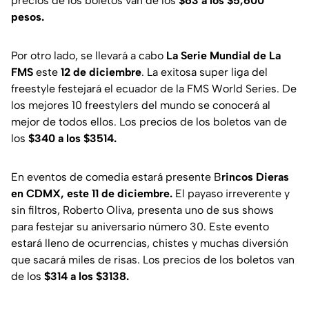
precios de los boletos van de los
$63 a los $5,600
pesos.
Por otro lado, se llevará a cabo
La Serie Mundial de La
FMS
este
12 de diciembre
. La exitosa super liga del
freestyle festejará el ecuador de la FMS World Series. De
los mejores 10 freestylers del mundo se conocerá al
mejor de todos ellos. Los precios de los boletos van de
los
$340 a los $3514.
En eventos de comedia estará presente B
rincos Dieras
en CDMX, este 11 de diciembre.
El payaso irreverente y
sin filtros, Roberto Oliva, presenta uno de sus shows
para festejar su aniversario número 30. Este evento
estará lleno de ocurrencias, chistes y muchas diversión
que sacará miles de risas. Los precios de los boletos van
de los
$314 a los $3138.