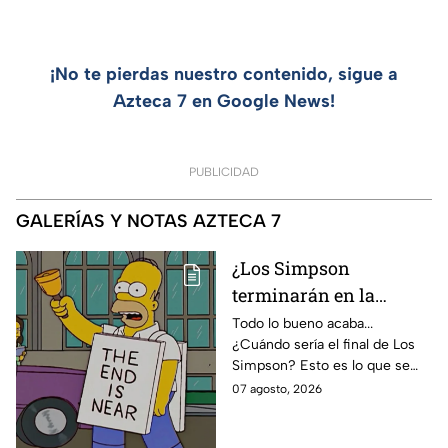
¡No te pierdas nuestro contenido, sigue a
Azteca 7 en Google News!
PUBLICIDAD
GALERÍAS Y NOTAS AZTECA 7
¿Los Simpson
terminarán en la
temporada 40? Actriz
Todo lo bueno acaba...
¿Cuándo sería el final de Los
de Bart Simpson da
Simpson? Esto es lo que se
IMPACTANTE
sabe:
07 agosto, 2026
declaración