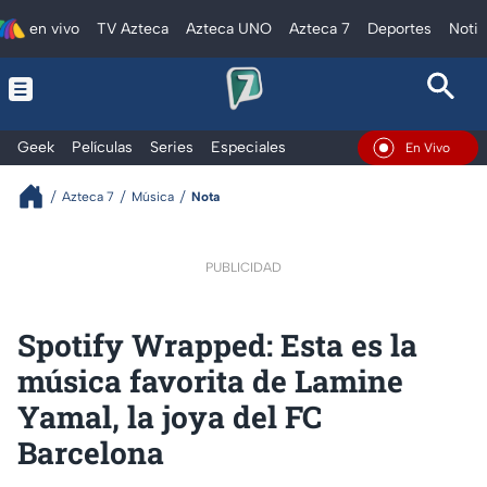
en vivo
TV Azteca
Azteca UNO
Azteca 7
Deportes
Notic
Geek
Películas
Series
Especiales
En Vivo
Azteca 7
Música
Nota
PUBLICIDAD
Spotify Wrapped: Esta es la
música favorita de Lamine
Yamal, la joya del FC
Barcelona