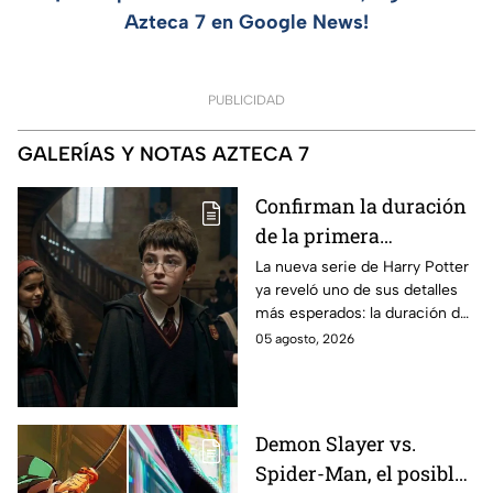
Azteca 7 en Google News!
PUBLICIDAD
GALERÍAS Y NOTAS AZTECA 7
Confirman la duración
de la primera
temporada de Harry
La nueva serie de Harry Potter
ya reveló uno de sus detalles
Potter y emocionará a
más esperados: la duración de
los fans de los libros
la primera temporada basada
05 agosto, 2026
en los libros de J.K. Rowling.
Demon Slayer vs.
Spider-Man, el posible