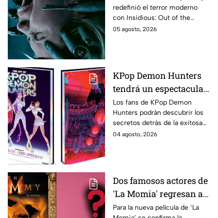
redefinió el terror moderno
aterrador primer tráiler
con Insidious: Out of the
Further. Te contamos todo lo
05 agosto, 2026
que se sabe de la película para
que no te la pierdas.
KPop Demon Hunters
tendrá un espectacular
libro de arte con más de
Los fans de KPop Demon
Hunters podrán descubrir los
500 ilustraciones
secretos detrás de la exitosa
inéditas: ¿se venderá
película gracias a un nuevo
04 agosto, 2026
en México?
libro de arte oficial. Te
decimos si llegará a México.
Dos famosos actores de
'La Momia' regresan a
la nueva película;
Para la nueva película de ‘La
Momia’ se confirma la