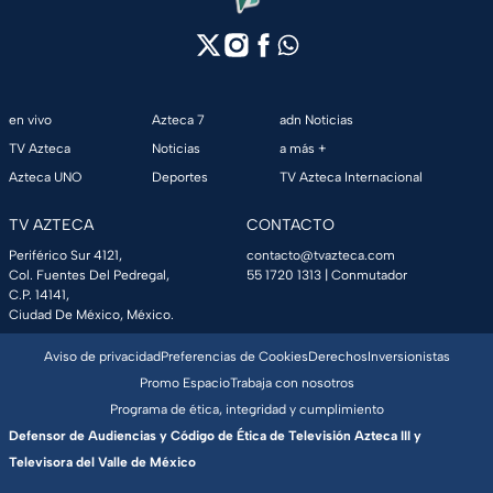
en vivo
Azteca 7
adn Noticias
TV Azteca
Noticias
a más +
Azteca UNO
Deportes
TV Azteca Internacional
TV AZTECA
CONTACTO
Periférico Sur 4121,
contacto@tvazteca.com
Col. Fuentes Del Pedregal,
55 1720 1313
| Conmutador
C.P. 14141,
Ciudad De México, México.
Aviso de privacidad
Preferencias de Cookies
Derechos
Inversionistas
Promo Espacio
Trabaja con nosotros
Programa de ética, integridad y cumplimiento
Defensor de Audiencias y Código de Ética de Televisión Azteca III y
Televisora del Valle de México