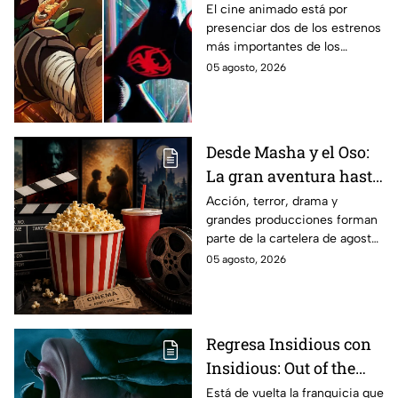
gran enfrentamiento
El cine animado está por
presenciar dos de los estrenos
en taquilla del 2027
más importantes de los
últimos años.
05 agosto, 2026
Desde Masha y el Oso:
La gran aventura hasta
El Final de la Calle Oak
Acción, terror, drama y
grandes producciones forman
con Anne Hathaway.
parte de la cartelera de agosto
Esta es la lista
en México.
05 agosto, 2026
completa de los
estrenos en cines para
agosto de 2026 en
México
Regresa Insidious con
Insidious: Out of the
Further; esto revela el
Está de vuelta la franquicia que