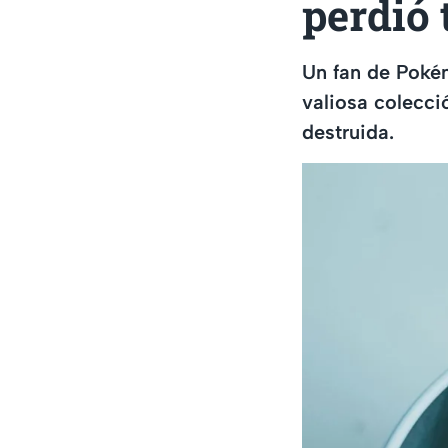
perdió 
Un fan de Pokém
valiosa colecci
destruida.