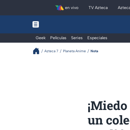
en vivo
TV Azteca
Aztec
Geek
Películas
Series
Especiales
Azteca 7
Planeta Anime
Nota
¡Miedo
un col