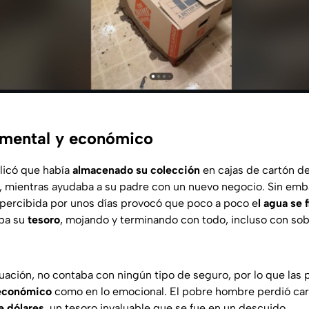
timental y económico
plicó que había
almacenado su colección
en cajas de cartón de
a, mientras ayudaba a su padre con un nuevo negocio. Sin emb
percibida por unos días provocó que poco a poco e
l agua se f
ba su
tesoro
, mojando y terminando con todo, incluso con sob
tuación, no contaba con ningún tipo de seguro, por lo que las 
económico
como en lo emocional. El pobre hombre perdió car
e dólares
, un tesoro invaluable que se fue en un descuido.