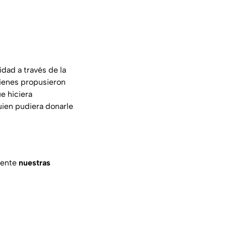
dad a través de la
uienes propusieron
e hiciera
uien pudiera donarle
mente
nuestras