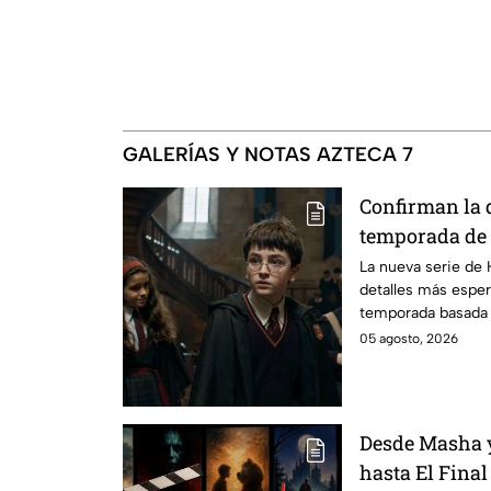
GALERÍAS Y NOTAS AZTECA 7
Confirman la 
temporada de 
emocionará a l
La nueva serie de 
detalles más esper
temporada basada e
05 agosto, 2026
Desde Masha y
hasta El Final