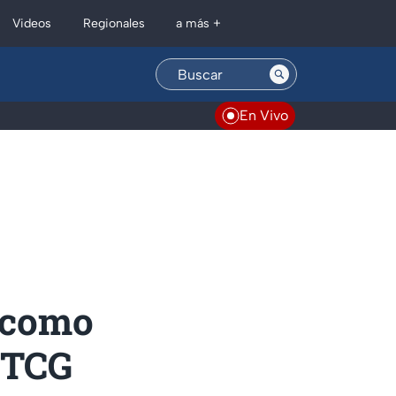
Regionales
Videos
a más +
En Vivo
 como
 TCG