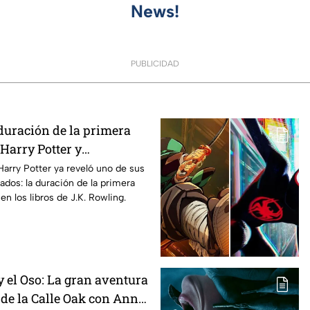
News!
PUBLICIDAD
duración de la primera
Harry Potter y
os fans de los libros
Harry Potter ya reveló uno de sus
ados: la duración de la primera
n los libros de J.K. Rowling.
 el Oso: La gran aventura
 de la Calle Oak con Anne