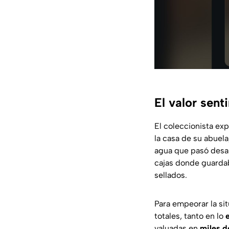
El valor sen
El coleccionista ex
la casa de su abuel
agua que pasó desa
cajas donde guarda
sellados.
Para empeorar la si
totales, tanto en lo
valuadas en
miles d