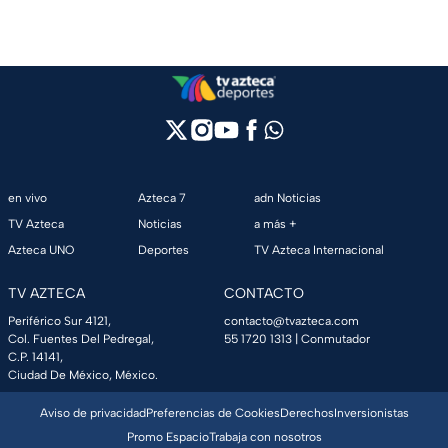
en vivo
Azteca 7
adn Noticias
TV Azteca
Noticias
a más +
Azteca UNO
Deportes
TV Azteca Internacional
TV AZTECA
CONTACTO
Periférico Sur 4121,
contacto@tvazteca.com
Col. Fuentes Del Pedregal,
55 1720 1313
| Conmutador
C.P. 14141,
Ciudad De México, México.
Aviso de privacidad
Preferencias de Cookies
Derechos
Inversionistas
Promo Espacio
Trabaja con nosotros