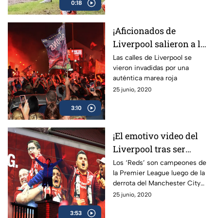
0:18
¡Aficionados de
Liverpool salieron a las
calles a celebrar el
Las calles de Liverpool se
vieron invadidas por una
título de Premier
auténtica marea roja
League!
25 junio, 2020
3:10
¡El emotivo video del
Liverpool tras ser
campeón de la Premier
Los ‘Reds’ son campeones de
la Premier League luego de la
League!
derrota del Manchester City
ante el Chelsea.
25 junio, 2020
3:53