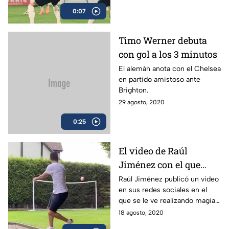
0:07
Timo Werner debuta
con gol a los 3 minutos
El alemán anota con el Chelsea
en partido amistoso ante
Brighton.
29 agosto, 2020
0:25
El video de Raúl
Jiménez con el que
convence a la Juventus
Raúl Jiménez publicó un video
en sus redes sociales en el
y Cristiano Ronaldo
que se le ve realizando magia y
anotando un golazo.
18 agosto, 2020