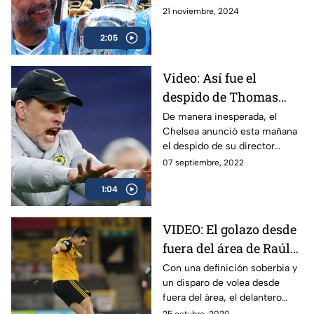
español se ha consolidado
21 noviembre, 2024
como un histórico del cuadro
2:05
citizen.
Video: Así fue el
despido de Thomas
Tuchel del Chelsea
De manera inesperada, el
Chelsea anunció esta mañana
el despido de su director
técnico, el alemán Thomas
07 septiembre, 2022
Tuchel, después de caer ante
1:04
el Dinamo Zagreb
VIDEO: El golazo desde
fuera del área de Raúl
Jiménez en Premier
Con una definición soberbia y
un disparo de volea desde
League ante el
fuera del área, el delantero
Newcastle
mexicano Raúl Jiménez firmó