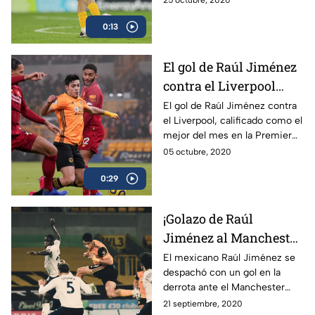
25 octubre, 2020
un golazo en el partido del
0:13
Wolverhampton ante el
Newcastle en la Premier
League.
El gol de Raúl Jiménez
contra el Liverpool
¡Para que van Dijk lo
El gol de Raúl Jiménez contra
el Liverpool, calificado como el
tenga bien presente!
mejor del mes en la Premier
League, lo recordamos por la
05 octubre, 2020
polémica que ha originado el
0:29
defensa holandés.
¡Golazo de Raúl
Jiménez al Manchester
City, en VIDEO!
El mexicano Raúl Jiménez se
despachó con un gol en la
derrota ante el Manchester
City de este lunes.
21 septiembre, 2020