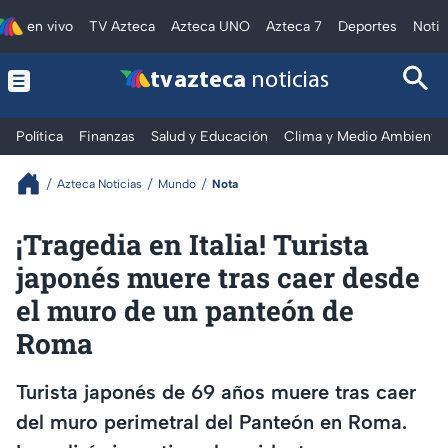
en vivo
TV Azteca
Azteca UNO
Azteca 7
Deportes
Notic
tv azteca
noticias
Política
Finanzas
Salud y Educación
Clima y Medio Ambiente
Azteca Noticias
Mundo
Nota
¡Tragedia en Italia! Turista
japonés muere tras caer desde
el muro de un panteón de
Roma
Turista japonés de 69 años muere tras caer
del muro perimetral del Panteón en Roma.