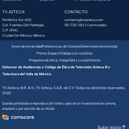
TV AZTECA
CONTACTO
Periférico Sur 4121,
contacto@tvazteca.com
Col. Fuentes Del Pedregal,
55 1720 1313
| Conmutador
C.P. 14141,
Ciudad De México, México.
Aviso de privacidad
Preferencias de Cookies
Derechos
Inversionistas
Promo Espacio
Trabaja con nosotros
Programa de ética, integridad y cumplimiento
Defensor de Audiencias y Código de Ética de Televisión Azteca III y
Televisora del Valle de México
TV Azteca, M.R. & ©, TV Azteca, S.A.B. de C.V. Todos los derechos reservados,
2025.
Queda prohibida la reproducción total o parcial sin la autorización previa,
expresa y por escrito de su titular.
Subir inicio