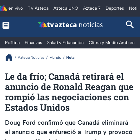
en vivo
TV Azteca
Azteca UNO
Azteca 7
Deportes
Notic
tv azteca
noticias
Política
Finanzas
Salud y Educación
Clima y Medio Ambiente
Azteca Noticias
Mundo
Nota
Le da frío; Canadá retirará el
anuncio de Ronald Reagan que
rompió las negociaciones con
Estados Unidos
Doug Ford confirmó que Canadá eliminará
el anuncio que enfureció a Trump y provocó