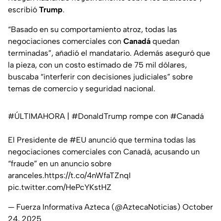
escribió
Trump
.
“Basado en su comportamiento atroz, todas las
negociaciones comerciales con
Canadá
quedan
terminadas”, añadió el mandatario. Además aseguró que
la pieza, con un costo estimado de 75 mil dólares,
buscaba “interferir con decisiones judiciales” sobre
temas de comercio y seguridad nacional.
#ÚLTIMAHORA
|
#DonaldTrump
rompe con
#Canadá
El Presidente de
#EU
anunció que termina todas las
negociaciones comerciales con Canadá, acusando un
“fraude” en un anuncio sobre
aranceles.
https://t.co/4nWfaTZnqI
pic.twitter.com/HePcYKstHZ
— Fuerza Informativa Azteca (@AztecaNoticias)
October
24, 2025