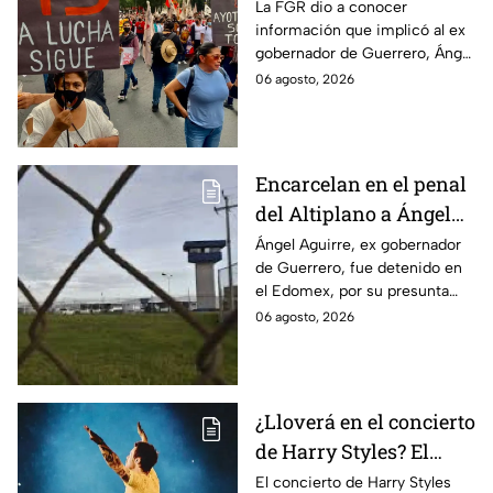
Ayotzinapa tras
La FGR dio a conocer
información que implicó al ex
captura de Ángel
gobernador de Guerrero, Ángel
Aguirre, ex gobernador
Aguirre, quien fue detenido
06 agosto, 2026
de Guerrero
por su presunta relación con el
caso Ayotzinapa.
Encarcelan en el penal
del Altiplano a Ángel
Aguirre, ex gobernador
Ángel Aguirre, ex gobernador
de Guerrero, fue detenido en
de Guerrero por caso
el Edomex, por su presunta
Ayotzinapa
participación en la
06 agosto, 2026
desaparición de los 43
normalistas de Ayotzinapa.
¿Lloverá en el concierto
de Harry Styles? El
pronóstico del clima
El concierto de Harry Styles