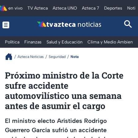
en vivo
TV Azteca
Azteca UNO
Azteca 7
Deportes
Notic
tv azteca
noticias
Política
Finanzas
Salud y Educación
Clima y Medio Ambiente
Azteca Noticias
Seguridad
Nota
Próximo ministro de la Corte
sufre accidente
automovilístico una semana
antes de asumir el cargo
El ministro electo Arístides Rodrigo
Guerrero García sufrió un accidente