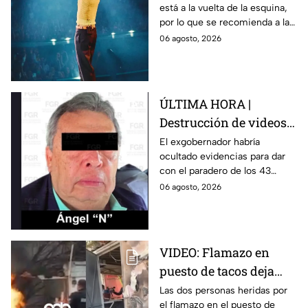
está a la vuelta de la esquina,
para este viernes en
por lo que se recomienda a las
CDMX
y los fanáticos revisar el clima
06 agosto, 2026
en CDMX antes de salir de
casa.
ÚLTIMA HORA |
Destrucción de videos
clave y amenazas a
El exgobernador habría
ocultado evidencias para dar
testigos por parte de
con el paradero de los 43
exgobernador Ángel
estudiantes desaparecidos de
06 agosto, 2026
Aguirre: FGR
Ayotzinapa.
VIDEO: Flamazo en
puesto de tacos deja
dos heridos en CDMX
Las dos personas heridas por
el flamazo en el puesto de