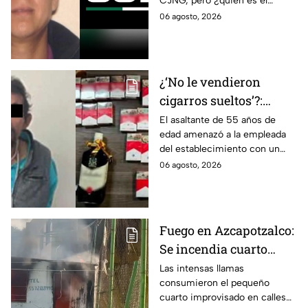
CJNG, pero ¿quién es el
miembro más buscado por el
06 agosto, 2026
que ofrecen 25 millones de
dólares?
¿‘No le vendieron
cigarros sueltos’?:
Detienen a hombre tras
El asaltante de 55 años de
edad amenazó a la empleada
asaltar una tienda y
del establecimiento con un
llevarse más de 30
arma de fuego, llevándose
06 agosto, 2026
cajetillas en Iztapalapa
cigarros y botellas de alcohol.
Fuego en Azcapotzalco:
Se incendia cuarto
improvisado en la
Las intensas llamas
consumieron el pequeño
Industrial Vallejo;
cuarto improvisado en calles
rompen cadenas para