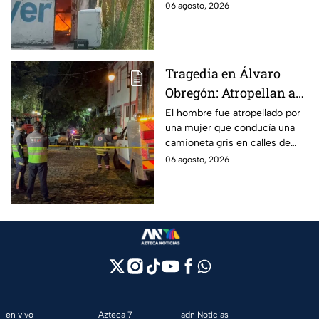
de Azcapotzalco; bomberos
06 agosto, 2026
combatir las llamas
tuvieron que romper cadenas
para controlar el incendio.
Tragedia en Álvaro
Obregón: Atropellan a
hombre en situación de
El hombre fue atropellado por
una mujer que conducía una
calle y queda prensado
camioneta gris en calles de
en San Ángel, CDMX
San Ángel; la responsable ya
06 agosto, 2026
fue detenida y llevada al
Ministerio Público.
en vivo
Azteca 7
adn Noticias