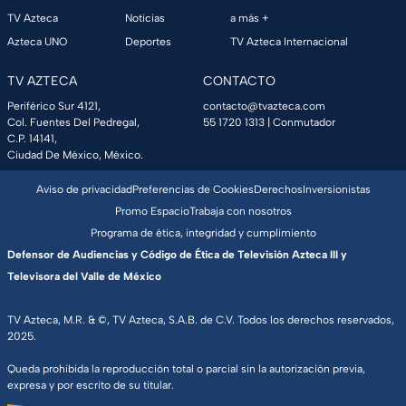
TV Azteca
Noticias
a más +
Azteca UNO
Deportes
TV Azteca Internacional
TV AZTECA
CONTACTO
Periférico Sur 4121,
contacto@tvazteca.com
Col. Fuentes Del Pedregal,
55 1720 1313
| Conmutador
C.P. 14141,
Ciudad De México, México.
Aviso de privacidad
Preferencias de Cookies
Derechos
Inversionistas
Promo Espacio
Trabaja con nosotros
Programa de ética, integridad y cumplimiento
Defensor de Audiencias y Código de Ética de Televisión Azteca III y
Televisora del Valle de México
TV Azteca, M.R. & ©, TV Azteca, S.A.B. de C.V. Todos los derechos reservados,
2025.
Queda prohibida la reproducción total o parcial sin la autorización previa,
expresa y por escrito de su titular.