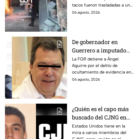
tacos fueron trasladadas a un
hospital para recibir atención
06 agosto, 2026
especializada; su vida no corre
peligro.
De gobernador en
Guerrero a imputado
por la "Verdad
La FGR detiene a Ángel
Aguirre por el delito de
Histórica"; Así fue como
ocultamiento de evidencia en
Ángel Aguirre obstruyó
el caso Ayotzinapa. Esta es la
06 agosto, 2026
la justicia en caso
línea del tiempo del caso que
Ayotzinapa
ocurrió bajo su gestión en el
estado.
¿Quién es el capo más
buscado del CJNG en
Estados Unidos?
Estados Unidos tiene en la
mira a varios miembros del