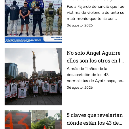
hasta ahora detienen al
Paula Fajardo denunció que fue
víctima de violencia durante su
presunto agresor: el
matrimonio que tenía con
caso de Paula Fajardo
Jorge Francisco “N”, quien fue
06 agosto, 2026
detenido por intento de
feminicidio.
No solo Ángel Aguirre:
ellos son los otros en la
lupa por el caso
A más de 11 años de la
desaparición de los 43
Ayotzinapa
normalistas de Ayotzinapa, no
se ha conocido el paradero de
06 agosto, 2026
los estudiantes a pesar de las
detenciones por el caso.
5 claves que revelarían
dónde están los 43 de