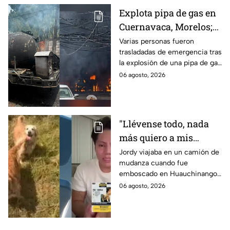
Explota pipa de gas en
Cuernavaca, Morelos;
se reportan más de 20
Varias personas fueron
trasladadas de emergencia tras
personas con
la explosión de una pipa de gas
quemaduras
cerca de la colonia Las
06 agosto, 2026
Granjas, en Cuernavaca,
Morelos.
"Llévense todo, nada
más quiero a mis
perritas": Asaltan a un
Jordy viajaba en un camión de
mudanza cuando fue
joven, vacían sus
emboscado en Huauchinango,
cuentas y le roban a sus
Puebla, Además de quitarle
06 agosto, 2026
mascotas en
sus pertenencias, los
Huauchinango, Puebla
criminales se llevaron a sus
perritas.