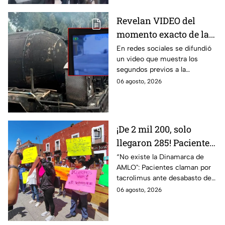
Revelan VIDEO del
momento exacto de la
explosión de pipa de
En redes sociales se difundió
un video que muestra los
gas en Cuernavaca,
segundos previos a la
Morelos
explosión de una pipa de gas
06 agosto, 2026
LP en Cuernavaca, Morelos.
¡De 2 mil 200, solo
llegaron 285! Pacientes
claman por
“No existe la Dinamarca de
AMLO": Pacientes claman por
medicamentos ante
tacrolimus ante desabasto de
desabasto en IMSS
medicamentos en hospital del
06 agosto, 2026
Puebla
IMSS Puebla; hay 900
personas están afectadas.