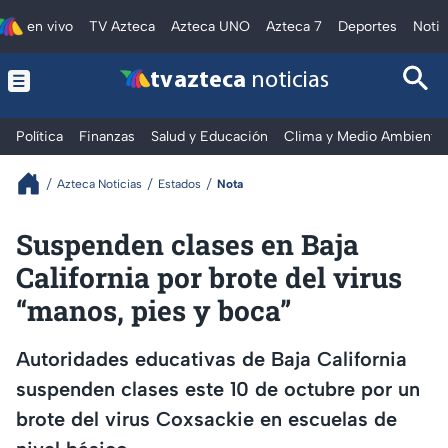
en vivo
TV Azteca
Azteca UNO
Azteca 7
Deportes
Notic
tv azteca
noticias
Política
Finanzas
Salud y Educación
Clima y Medio Ambiente
Azteca Noticias
Estados
Nota
Suspenden clases en Baja
California por brote del virus
“manos, pies y boca”
Autoridades educativas de Baja California
suspenden clases este 10 de octubre por un
brote del virus Coxsackie en escuelas de