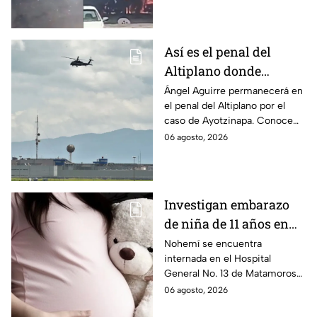
internadas y aún no hay parte
médico.
Así es el penal del
Altiplano donde
permanecerá Ángel
Ángel Aguirre permanecerá en
el penal del Altiplano por el
Aguirre por caso
caso de Ayotzinapa. Conoce
Ayotzinapa
dónde está, cómo es esta
06 agosto, 2026
prisión de máxima seguridad y
su historia.
Investigan embarazo
de niña de 11 años en
Matamoros,
Nohemí se encuentra
internada en el Hospital
Tamaulipas; ¿qué pasó
General No. 13 de Matamoros
con Nohemí?
tras complicaciones por un
06 agosto, 2026
embarazo infantil; la Fiscalía de