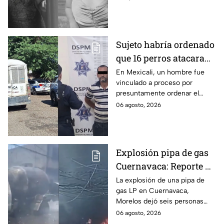
menor cuando ella tenía
apenas 6 años.
Sujeto habría ordenado
que 16 perros atacaran
a su hermana con
En Mexicali, un hombre fue
vinculado a proceso por
discapacidad en
presuntamente ordenar el
Mexicali, BC
ataque de 16 perros contra su
06 agosto, 2026
hermana, quien tenía
discapacidad auditiva.
Explosión pipa de gas
Cuernavaca: Reporte de
víctimas tras estallido
La explosión de una pipa de
gas LP en Cuernavaca,
en Morelos
Morelos dejó seis personas
hospitalizadas. IMSS informó
06 agosto, 2026
que las pacientes siguen