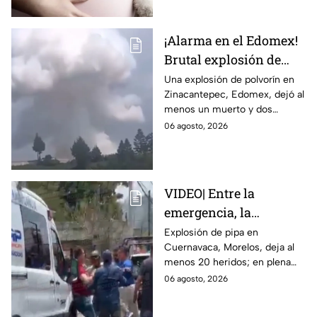
Tamaulipas ya investiga.
¡Alarma en el Edomex!
Brutal explosión de
polvorín en Santa
Una explosión de polvorín en
Zinacantepec, Edomex, dejó al
María del Monte,
menos un muerto y dos
Zinacantepec; reportan
heridos; autoridades atiende la
06 agosto, 2026
al menos un muerto y
emergencia tras el estallido de
heridos
un taller clandestino.
VIDEO| Entre la
emergencia, la
desesperación y el
Explosión de pipa en
Cuernavaca, Morelos, deja al
llanto de un niño;
menos 20 heridos; en plena
adultos desatan pelea
emergencia, dos hombres
06 agosto, 2026
tras explosión de pipa
comenzaron a pelear mientras
en Cuernavaca
un niño lloraba en el lugar.