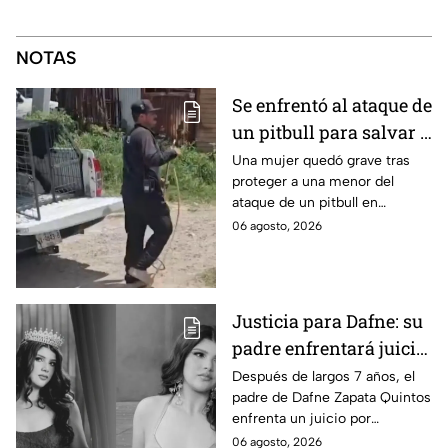
NOTAS
Se enfrentó al ataque de
un pitbull para salvar a
una menor; hoy lucha
Una mujer quedó grave tras
proteger a una menor del
por su vida en Zapopan
ataque de un pitbull en
Zapopan; la víctima sufrió
06 agosto, 2026
severas mordeduras y existe
riesgo de que pierda un brazo.
Justicia para Dafne: su
padre enfrentará juicio
por presunto abuso
Después de largos 7 años, el
padre de Dafne Zapata Quintos
cometido en 2019 en
enfrenta un juicio por
Tamaulipas
presuntamente abusar de la
06 agosto, 2026