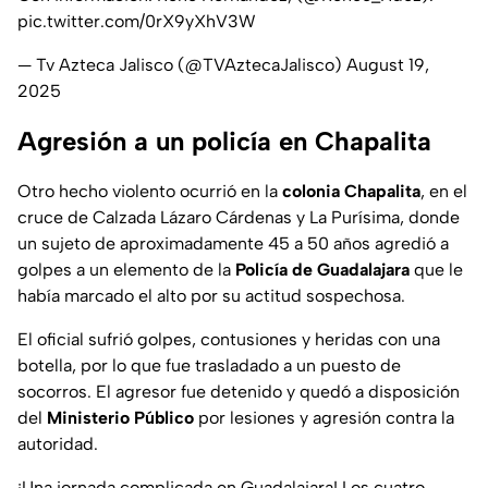
pic.twitter.com/0rX9yXhV3W
— Tv Azteca Jalisco (@TVAztecaJalisco)
August 19,
2025
Agresión a un policía en Chapalita
Otro hecho violento ocurrió en la
colonia Chapalita
, en el
cruce de
Calzada Lázaro Cárdenas y La Purísima
, donde
un sujeto de aproximadamente 45 a 50 años agredió a
golpes a un elemento de la
Policía de Guadalajara
que le
había marcado el alto por su actitud sospechosa.
El oficial sufrió golpes, contusiones y heridas con una
botella, por lo que fue trasladado a un puesto de
socorros. El agresor fue detenido y quedó a disposición
del
Ministerio Público
por lesiones y agresión contra la
autoridad.
¡Una jornada complicada en Guadalajara!
Los cuatro