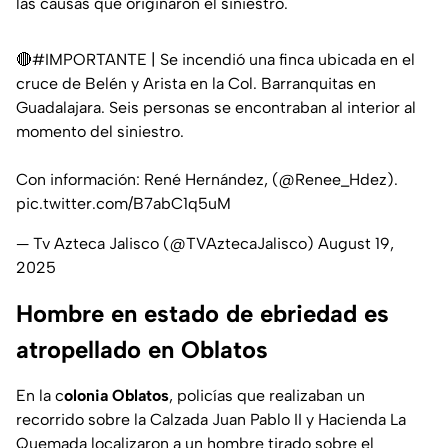
las causas que originaron el siniestro.
🔴
#IMPORTANTE
| Se incendió una finca ubicada en el
cruce de Belén y Arista en la Col. Barranquitas en
Guadalajara. Seis personas se encontraban al interior al
momento del siniestro.
Con información: René Hernández, (
@Renee_Hdez
).
pic.twitter.com/B7abC1q5uM
— Tv Azteca Jalisco (@TVAztecaJalisco)
August 19,
2025
Hombre en estado de ebriedad es
atropellado en Oblatos
En la c
olonia Oblatos
, policías que realizaban un
recorrido sobre la
Calzada Juan Pablo II y Hacienda La
Quemada
localizaron a un hombre tirado sobre el