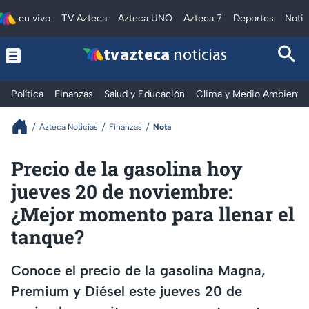
en vivo
TV Azteca
Azteca UNO
Azteca 7
Deportes
Notic
tv azteca
noticias
Política
Finanzas
Salud y Educación
Clima y Medio Ambiente
Azteca Noticias
Finanzas
Nota
Precio de la gasolina hoy
jueves 20 de noviembre:
¿Mejor momento para llenar el
tanque?
Conoce el precio de la gasolina Magna,
Premium y Diésel este jueves 20 de