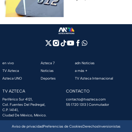
pago mínimo e intereses para
evitar dudas.
en vivo
Azteca 7
adn Noticias
TV Azteca
Noticias
a más +
Azteca UNO
Deportes
TV Azteca Internacional
TV AZTECA
CONTACTO
Periférico Sur 4121,
contacto@tvazteca.com
Col. Fuentes Del Pedregal,
55 1720 1313
| Conmutador
C.P. 14141,
Ciudad De México, México.
Aviso de privacidad
Preferencias de Cookies
Derechos
Inversionistas