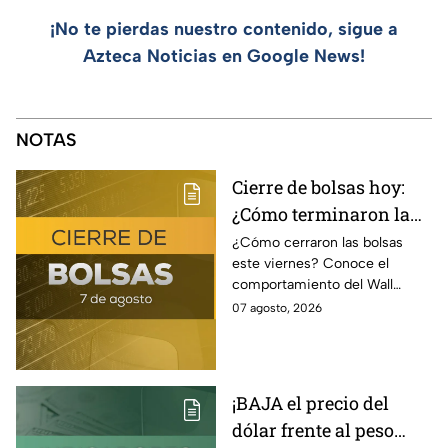
¡No te pierdas nuestro contenido, sigue a
Azteca Noticias en Google News!
NOTAS
Cierre de bolsas hoy:
¿Cómo terminaron la
BMV y el Wall Street
¿Cómo cerraron las bolsas
este viernes? Conoce el
hoy 7 de agosto
comportamiento del Wall
Street y de la BMV, así como el
07 agosto, 2026
precio de venta y compra del
dólar.
¡BAJA el precio del
dólar frente al peso