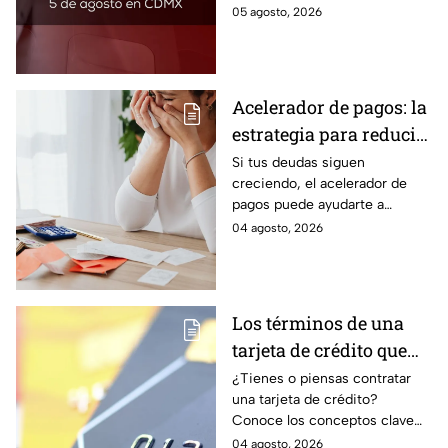
agosto 2026; aquí te dejamos
05 agosto, 2026
la lista de costos estado por
estado.
Acelerador de pagos: la
estrategia para reducir
tus deudas más rápido
Si tus deudas siguen
creciendo, el acelerador de
y recuperar el control
pagos puede ayudarte a
de tus finanzas
ordenar tus finanzas, priorizar
04 agosto, 2026
pagos y avanzar hacia una
mayor tranquilidad económica.
Los términos de una
tarjeta de crédito que
debes entender para
¿Tienes o piensas contratar
una tarjeta de crédito?
evitar deudas
Conoce los conceptos clave
como CAT, fecha de corte,
04 agosto, 2026