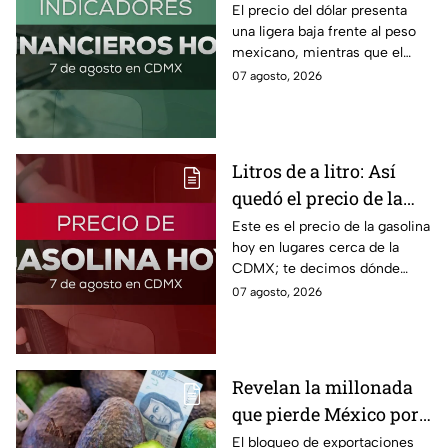
hoy! Así quedó este
El precio del dólar presenta
una ligera baja frente al peso
viernes 7 de agosto
mexicano, mientras que el
2026
petróleo también presenta una
07 agosto, 2026
caída este viernes 7 de agosto
2026.
Litros de a litro: Así
quedó el precio de la
gasolina HOY
Este es el precio de la gasolina
hoy en lugares cerca de la
CDMX; te decimos dónde
encontrarla más barata este
07 agosto, 2026
viernes 7 de agosto 2026,
estado por estado.
Revelan la millonada
que pierde México por
el bloqueo de Estados
El bloqueo de exportaciones