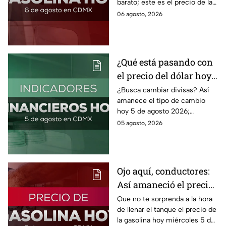
barato; este es el precio de la
gasolina para hoy jueves 6 de
06 agosto, 2026
agosto 2026 sin afectar tu
bolsillo.
¿Qué está pasando con
el precio del dólar hoy
miércoles 5 de agosto
¿Busca cambiar divisas? Así
amanece el tipo de cambio
2026?
hoy 5 de agosto 2026;
consulta el precio del dólar
05 agosto, 2026
este miércoles y conoce si es
conveniente comprar.
Ojo aquí, conductores:
Así amaneció el precio
de la gasolina HOY
Que no te sorprenda a la hora
de llenar el tanque el precio de
la gasolina hoy miércoles 5 de