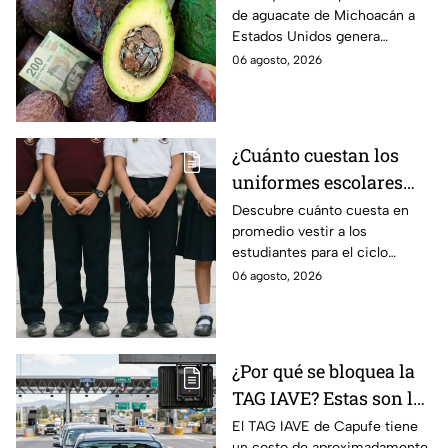
de aguacate de Michoacán a
Unidos al aguate de
Estados Unidos genera
Michoacán
pérdidas millonarias.
06 agosto, 2026
¿Cuánto cuestan los
uniformes escolares
para el regreso a clases
Descubre cuánto cuesta en
promedio vestir a los
2026, según su grado?
estudiantes para el ciclo
escolar 2026-2027 y consejos
06 agosto, 2026
prácticos para ahorrar en los
uniformes escolares.
¿Por qué se bloquea la
TAG IAVE? Estas son las
razones por las que no
El TAG IAVE de Capufe tiene
un costo de aproximadamente