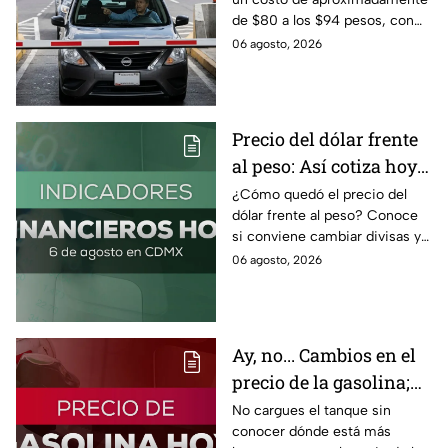
pasa en la caseta
de $80 a los $94 pesos, con
IVA incluido; te compartimos
06 agosto, 2026
las razones por las que podría
bloquearse.
Precio del dólar frente
al peso: Así cotiza hoy 6
de agosto 2026
¿Cómo quedó el precio del
dólar frente al peso? Conoce
si conviene cambiar divisas y
cómo el flujo en el estrecho de
06 agosto, 2026
Ormuz afecta al precio del
petróleo.
Ay, no... Cambios en el
precio de la gasolina;
así quedó HOY
No cargues el tanque sin
conocer dónde está más