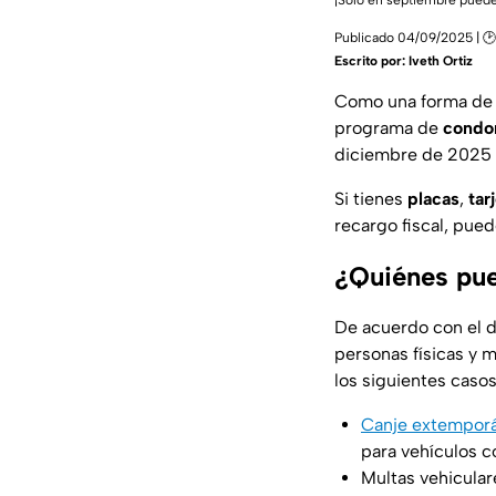
¡Solo en septiembre puede
Publicado 04/09/2025 | 🕑 
Escrito por:
Iveth Ortiz
Como una forma de p
programa de
condo
diciembre de 2025
Si tienes
placas
,
tar
recargo fiscal, pue
¿Quiénes pue
De acuerdo con el de
personas físicas y 
los siguientes casos
Canje extemporá
para vehículos c
Multas vehicular