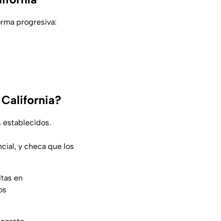
orma progresiva:
California?
 establecidos.
cial, y checa que los
ltas en
os