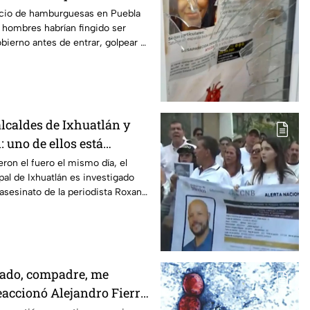
amburguesas en Puebla
cio de hamburguesas en Puebla
 hombres habrían fingido ser
bierno antes de entrar, golpear al
lcaldes de Ixhuatlán y
 uno de ellos está
l asesinato de la
eron el fuero el mismo día, el
al de Ixhuatlán es investigado
oxana Guzmán
 asesinato de la periodista Roxana
uz.
zado, compadre, me
reaccionó Alejandro Fierro