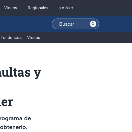
Regionales
Videos
a más +
Tendencias
Videos
ultas y
ner
 programa de
obtenerlo.