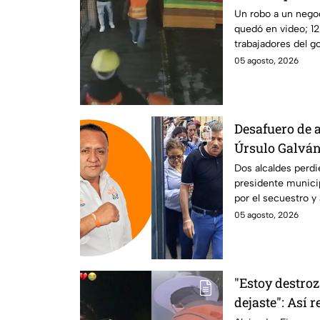
negocio de h
Un robo a un nego
quedó en video; 12
trabajadores del go
dueño y saquearlo.
05 agosto, 2026
Desafuero de a
Úrsulo Galván:
implicado en e
Dos alcaldes perdi
presidente municip
periodista R
por el secuestro y
Guzmán en Veracr
05 agosto, 2026
"Estoy destro
dejaste": Así 