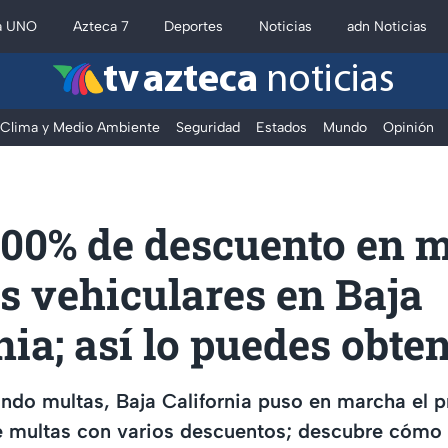
a UNO
Azteca 7
Deportes
Noticias
adn Noticias
tv azteca
noticias
Clima y Medio Ambiente
Seguridad
Estados
Mundo
Opinión
100% de descuento en m
s vehiculares en Baja
nia; así lo puedes obte
rando multas, Baja California puso en marcha el
 multas con varios descuentos; descubre cómo 