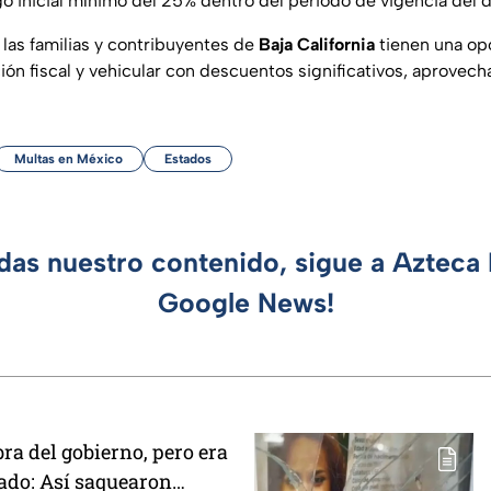
go inicial mínimo del 25% dentro del periodo de vigencia del 
las familias y contribuyentes de
Baja California
tienen una op
ción fiscal y vehicular con descuentos significativos, aprovec
Multas en México
Estados
rdas nuestro contenido, sigue a Azteca 
Google News!
ra del gobierno, pero era
ado: Así saquearon