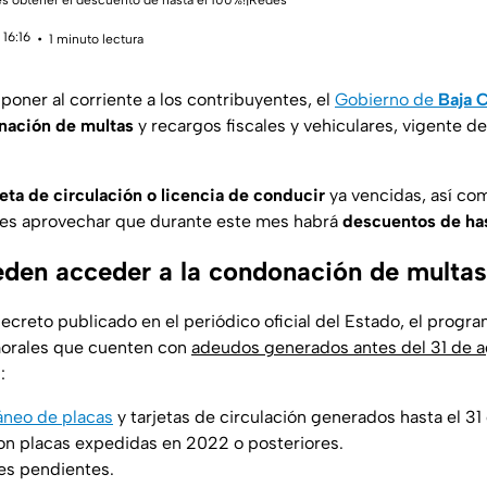
s obtener el descuento de hasta el 100%!|Redes
16:16
1 minuto lectura
oner al corriente a los contribuyentes, el
Gobierno de
Baja C
nación de multas
y recargos fiscales y vehiculares, vigente d
jeta de circulación o licencia de conducir
ya vencidas, así co
des aprovechar que durante este mes habrá
descuentos de has
den acceder a la condonación de multa
creto publicado en el periódico oficial del Estado, el progra
morales que cuenten con
adeudos generados antes del 31 de 
:
neo de placas
y tarjetas de circulación generados hasta el 3
on placas expedidas en 2022 o posteriores.
es pendientes.