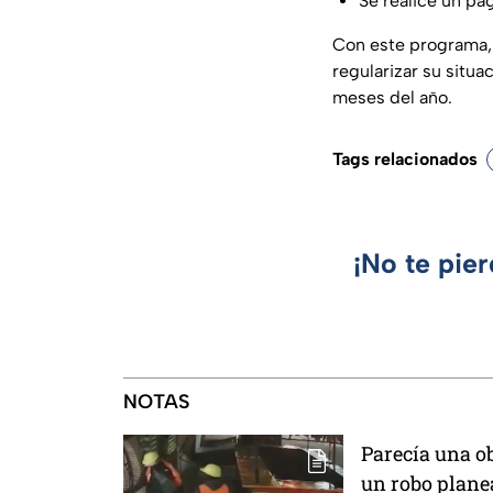
Se realice un pa
Con este programa, 
regularizar su situa
meses del año.
Tags relacionados
¡No te pie
NOTAS
Parecía una ob
un robo plane