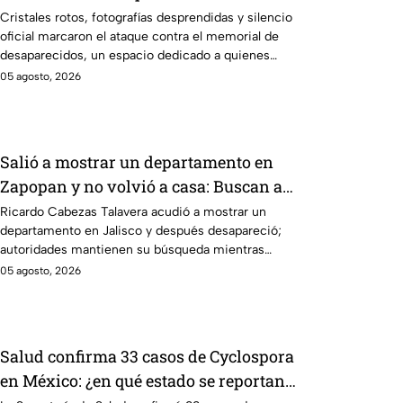
Veracruz en medio de crisis
Cristales rotos, fotografías desprendidas y silencio
oficial marcaron el ataque contra el memorial de
desaparecidos, un espacio dedicado a quienes
siguen sin ser localizados.
05 agosto, 2026
Salió a mostrar un departamento en
Zapopan y no volvió a casa: Buscan a
Ricardo Cabezas Talavera en Jalisco
Ricardo Cabezas Talavera acudió a mostrar un
departamento en Jalisco y después desapareció;
autoridades mantienen su búsqueda mientras
colegas refuerzan su seguridad.
05 agosto, 2026
Salud confirma 33 casos de Cyclospora
en México: ¿en qué estado se reportan