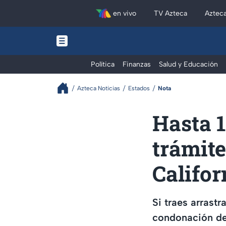
en vivo
TV Azteca
Aztec
Política
Finanzas
Salud y Educación
Azteca Noticias
Estados
Nota
Hasta 
trámite
Califor
Si traes arrast
condonación de