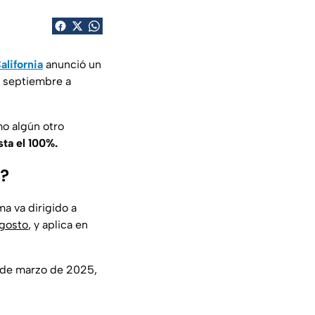
alifornia
anunció un
e septiembre a
mo algún otro
ta el 100%.
s?
ma va dirigido a
agosto
, y aplica en
1 de marzo de 2025,