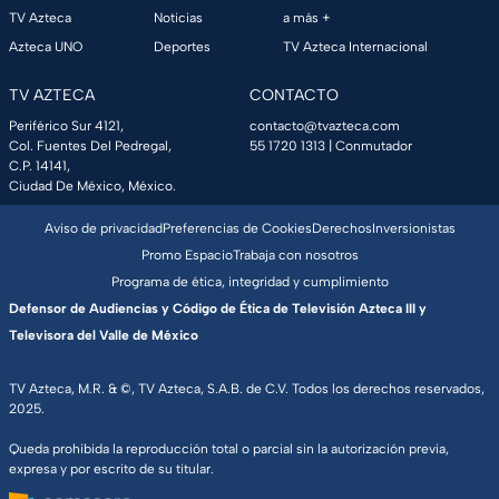
TV Azteca
Noticias
a más +
Azteca UNO
Deportes
TV Azteca Internacional
TV AZTECA
CONTACTO
Periférico Sur 4121,
contacto@tvazteca.com
Col. Fuentes Del Pedregal,
55 1720 1313
| Conmutador
C.P. 14141,
Ciudad De México, México.
Aviso de privacidad
Preferencias de Cookies
Derechos
Inversionistas
Promo Espacio
Trabaja con nosotros
Programa de ética, integridad y cumplimiento
Defensor de Audiencias y Código de Ética de Televisión Azteca III y
Televisora del Valle de México
TV Azteca, M.R. & ©, TV Azteca, S.A.B. de C.V. Todos los derechos reservados,
2025.
Queda prohibida la reproducción total o parcial sin la autorización previa,
expresa y por escrito de su titular.