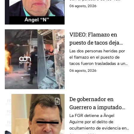
exgobernador Ángel
estudiantes desaparecidos de
06 agosto, 2026
Aguirre: FGR
Ayotzinapa.
VIDEO: Flamazo en
puesto de tacos deja
dos heridos en CDMX
Las dos personas heridas por
el flamazo en el puesto de
tacos fueron trasladadas a un
hospital para recibir atención
06 agosto, 2026
especializada; su vida no corre
peligro.
De gobernador en
Guerrero a imputado
por la "Verdad
La FGR detiene a Ángel
Aguirre por el delito de
Histórica"; Así fue como
ocultamiento de evidencia en
Ángel Aguirre obstruyó