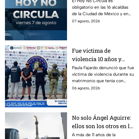
Revisa el Hoy No
El Hoy No Circula es
obligatorio en las 16 alcaldías
Circula de este 7 de
de la Ciudad de México y en
agosto
los municipios conurbados del
07 agosto, 2026
Estado de México.
Fue víctima de
violencia 10 años y
hasta ahora detienen al
Paula Fajardo denunció que fue
víctima de violencia durante su
presunto agresor: el
matrimonio que tenía con
caso de Paula Fajardo
Jorge Francisco “N”, quien fue
06 agosto, 2026
detenido por intento de
feminicidio.
No solo Ángel Aguirre:
ellos son los otros en la
lupa por el caso
A más de 11 años de la