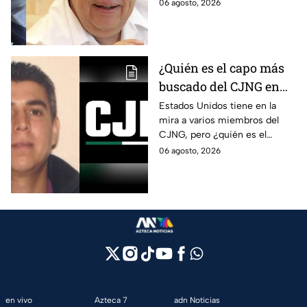
el caso Ayotzinapa. Esta es la
06 agosto, 2026
la justicia en caso
línea del tiempo del caso que
Ayotzinapa
ocurrió bajo su gestión en el
estado.
¿Quién es el capo más
buscado del CJNG en
Estados Unidos?
Estados Unidos tiene en la
mira a varios miembros del
CJNG, pero ¿quién es el
miembro más buscado por el
06 agosto, 2026
que ofrecen 25 millones de
dólares?
en vivo
Azteca 7
adn Noticias