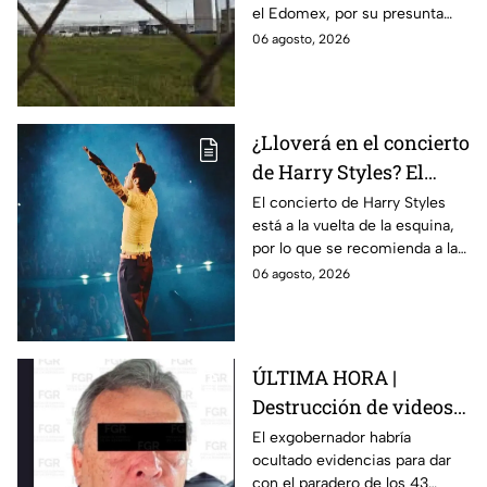
el Edomex, por su presunta
Ayotzinapa
participación en la
06 agosto, 2026
desaparición de los 43
normalistas de Ayotzinapa.
¿Lloverá en el concierto
de Harry Styles? El
pronóstico del clima
El concierto de Harry Styles
está a la vuelta de la esquina,
para este viernes en
por lo que se recomienda a las
CDMX
y los fanáticos revisar el clima
06 agosto, 2026
en CDMX antes de salir de
casa.
ÚLTIMA HORA |
Destrucción de videos
clave y amenazas a
El exgobernador habría
ocultado evidencias para dar
testigos por parte de
con el paradero de los 43