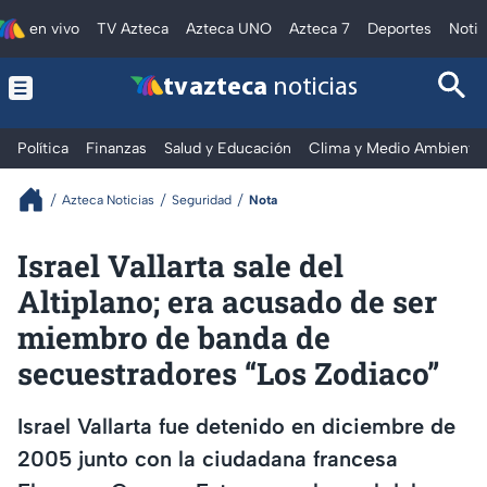
en vivo
TV Azteca
Azteca UNO
Azteca 7
Deportes
Notic
tv azteca
noticias
Política
Finanzas
Salud y Educación
Clima y Medio Ambiente
Azteca Noticias
Seguridad
Nota
Israel Vallarta sale del
Altiplano; era acusado de ser
miembro de banda de
secuestradores “Los Zodiaco”
Israel Vallarta fue detenido en diciembre de
2005 junto con la ciudadana francesa