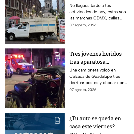
Manifestantes
No llegues tarde a tus
actividades de hoy; estas son
bloquean Dr. Lavista y
las marchas CDMX, calles
Niños Héroes
cerradas y bloqueos que
07 agosto, 2026
tomarán las principales
vialidades de la capital.
Tres jóvenes heridos
tras aparatosa
volcadura en Tepeyac
Una camioneta volcó en
Calzada de Guadalupe tras
Insurgentes y operativo
derribar postes y chocar con
en la Juárez, mientras
un árbol, dejando a tres
07 agosto, 2026
dormía
jóvenes lesionados.
¿Tu auto se queda en
casa este viernes?