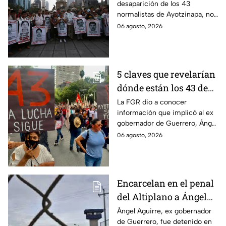
desaparición de los 43
Ayotzinapa
normalistas de Ayotzinapa, no
se ha conocido el paradero de
06 agosto, 2026
los estudiantes a pesar de las
detenciones por el caso.
5 claves que revelarían
dónde están los 43 de
Ayotzinapa tras
La FGR dio a conocer
información que implicó al ex
captura de Ángel
gobernador de Guerrero, Ángel
Aguirre, ex gobernador
Aguirre, quien fue detenido
06 agosto, 2026
de Guerrero
por su presunta relación con el
caso Ayotzinapa.
Encarcelan en el penal
del Altiplano a Ángel
Aguirre, ex gobernador
Ángel Aguirre, ex gobernador
de Guerrero, fue detenido en
de Guerrero por caso