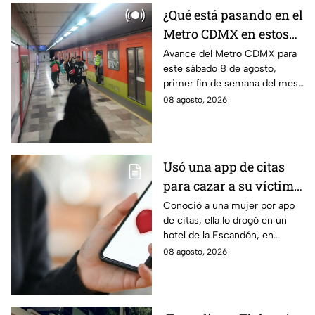
¿Qué está pasando en el
Metro CDMX en estos
momentos?
Avance del Metro CDMX para
este sábado 8 de agosto,
primer fin de semana del mes.
Retraso o cierre de estaciones
08 agosto, 2026
en vivo para que no llegues
tarde.
Usó una app de citas
para cazar a su víctima:
Así operaba Ivette "N"
Conoció a una mujer por app
de citas, ella lo drogó en un
antes de huir a Puebla;
hotel de la Escandón, en
ya está detenida
CDMX, para robarle el auto y
08 agosto, 2026
terminó detenido tras huir
hasta Puebla.