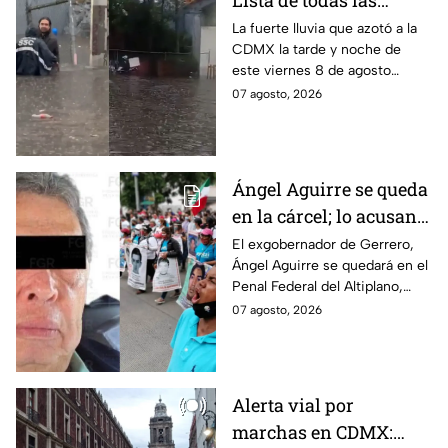
Lista de todas las
inundaciones en CDMX
La fuerte lluvia que azotó a la
CDMX la tarde y noche de
HOY viernes 7 de
este viernes 8 de agosto
agosto
provocó inundaciones y otras
07 agosto, 2026
afectaciones.
Ángel Aguirre se queda
en la cárcel; lo acusan
de destruir
El exgobernador de Gerrero,
Ángel Aguirre se quedará en el
información del caso
Penal Federal del Altiplano,
Ayotzinapa
luego de que fue detenido ayer
07 agosto, 2026
en el Estado de México por el
caso Ayotzinapa.
Alerta vial por
marchas en CDMX: