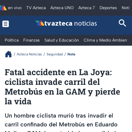
en vivo
TV Azteca
Azteca UNO
Azteca 7
Deportes
Notic
tv azteca
noticias
Política
Finanzas
Salud y Educación
Clima y Medio Ambiente
Azteca Noticias
Seguridad
Nota
Fatal accidente en La Joya:
ciclista invade carril del
Metrobús en la GAM y pierde
la vida
Un hombre ciclista murió tras invadir el
carril confinado del Metrobús en Eduardo