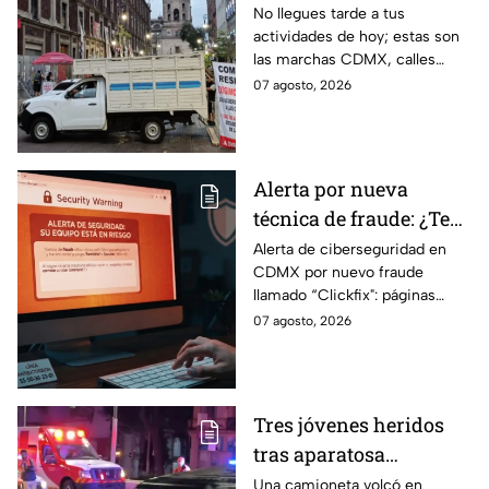
Manifestantes retiran
No llegues tarde a tus
actividades de hoy; estas son
bloqueo en Canela y Eje
las marchas CDMX, calles
3 Sur, colonia Granjas
cerradas y bloqueos que
07 agosto, 2026
México
tomarán las principales
vialidades de la capital.
Alerta por nueva
técnica de fraude: ¿Te
piden copiar códigos
Alerta de ciberseguridad en
CDMX por nuevo fraude
extraños en la PC?
llamado “Clickfix": páginas
Cuidado, podrías ser
falsas que engañan para
07 agosto, 2026
víctima del peligroso
ejecutar comandos y robar
"Clickfix"
información de tu equipo.
Tres jóvenes heridos
tras aparatosa
volcadura en Tepeyac
Una camioneta volcó en