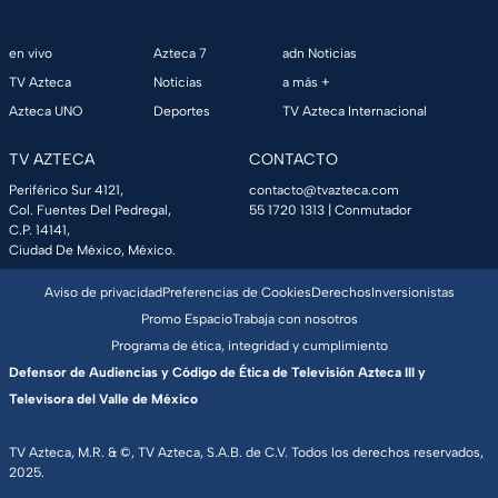
en vivo
Azteca 7
adn Noticias
TV Azteca
Noticias
a más +
Azteca UNO
Deportes
TV Azteca Internacional
TV AZTECA
CONTACTO
Periférico Sur 4121,
contacto@tvazteca.com
Col. Fuentes Del Pedregal,
55 1720 1313
| Conmutador
C.P. 14141,
Ciudad De México, México.
Aviso de privacidad
Preferencias de Cookies
Derechos
Inversionistas
Promo Espacio
Trabaja con nosotros
Programa de ética, integridad y cumplimiento
Defensor de Audiencias y Código de Ética de Televisión Azteca III y
Televisora del Valle de México
TV Azteca, M.R. & ©, TV Azteca, S.A.B. de C.V. Todos los derechos reservados,
2025.