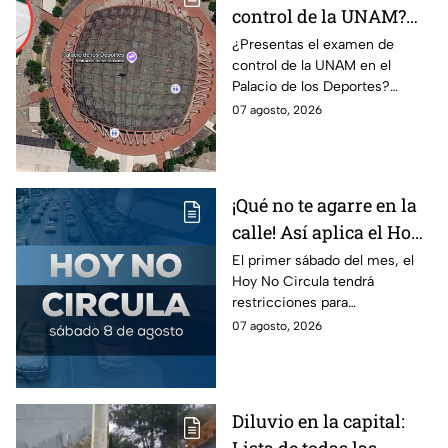
control de la UNAM?
Así puedes llegar al
¿Presentas el examen de
control de la UNAM en el
Palacio de los Deportes
Palacio de los Deportes?
en Metro, camión y
Consulta cómo llegar en
07 agosto, 2026
Metrobús
Metro, camión y Metrobús y
planea tu traslado con
anticipación.
¡Qué no te agarre en la
calle! Así aplica el Hoy
No Circula el primer
El primer sábado del mes, el
Hoy No Circula tendrá
sábado del mes
restricciones para
determinados vehículos en la
07 agosto, 2026
CDMX y en el Edomex. Revisa
si puedes tomar las llaves y
arrancar.
Diluvio en la capital: