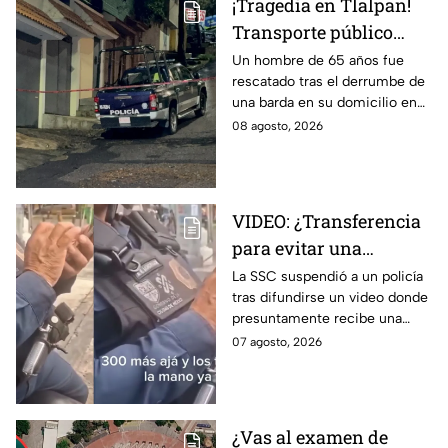
¡Tragedia en Tlalpan!
Transporte público
arrolla, mata a un
Un hombre de 65 años fue
rescatado tras el derrumbe de
hombre y huye
una barda en su domicilio en
Tlalpan, provocado por las
08 agosto, 2026
intensas lluvias registradas
este viernes en la zona.
VIDEO: ¿Transferencia
para evitar una
sanción? SSC suspende
La SSC suspendió a un policía
tras difundirse un video donde
a policía y abre
presuntamente recibe una
investigación
transferencia para evitar una
07 agosto, 2026
sanción; Asuntos Internos ya
investiga.
¿Vas al examen de