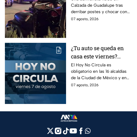
Calzada de Guadalupe tras
Insurgentes y operativo
derribar postes y chocar con
en la Juárez, mientras
un árbol, dejando a tres
07 agosto, 2026
dormía
jóvenes lesionados.
¿Tu auto se queda en
casa este viernes?
Revisa el Hoy No
El Hoy No Circula es
obligatorio en las 16 alcaldías
Circula de este 7 de
de la Ciudad de México y en
agosto
los municipios conurbados del
07 agosto, 2026
Estado de México.