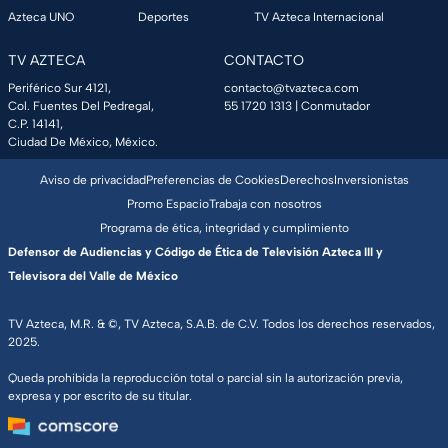
Azteca UNO
Deportes
TV Azteca Internacional
TV AZTECA
CONTACTO
Periférico Sur 4121,
contacto@tvazteca.com
Col. Fuentes Del Pedregal,
55 1720 1313
| Conmutador
C.P. 14141,
Ciudad De México, México.
Aviso de privacidad
Preferencias de Cookies
Derechos
Inversionistas
Promo Espacio
Trabaja con nosotros
Programa de ética, integridad y cumplimiento
Defensor de Audiencias y Código de Ética de Televisión Azteca III y
Televisora del Valle de México
TV Azteca, M.R. & ©, TV Azteca, S.A.B. de C.V. Todos los derechos reservados,
2025.
Queda prohibida la reproducción total o parcial sin la autorización previa,
expresa y por escrito de su titular.