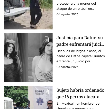
proteger a una menor del
por su vida en Zapopan
ataque de un pitbull en
Zapopan; la víctima sufrió
06 agosto, 2026
severas mordeduras y existe
riesgo de que pierda un brazo.
Justicia para Dafne: su
padre enfrentará juicio
por presunto abuso
Después de largos 7 años, el
padre de Dafne Zapata Quintos
cometido en 2019 en
enfrenta un juicio por
Tamaulipas
presuntamente abusar de la
06 agosto, 2026
menor cuando ella tenía
apenas 6 años.
Sujeto habría ordenado
que 16 perros atacaran
a su hermana con
En Mexicali, un hombre fue
vinculado a proceso por