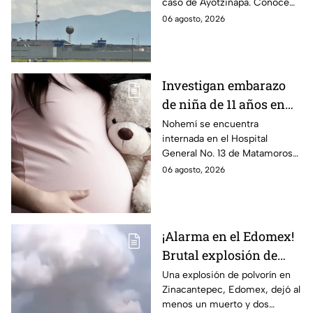
caso de Ayotzinapa. Conoce
Ayotzinapa
dónde está, cómo es esta
06 agosto, 2026
prisión de máxima seguridad y
su historia.
Investigan embarazo
de niña de 11 años en
Matamoros,
Nohemí se encuentra
internada en el Hospital
Tamaulipas; ¿qué pasó
General No. 13 de Matamoros
con Nohemí?
tras complicaciones por un
06 agosto, 2026
embarazo infantil; la Fiscalía de
Tamaulipas ya investiga.
¡Alarma en el Edomex!
Brutal explosión de
polvorín en Santa
Una explosión de polvorín en
Zinacantepec, Edomex, dejó al
María del Monte,
menos un muerto y dos
Zinacantepec; reportan