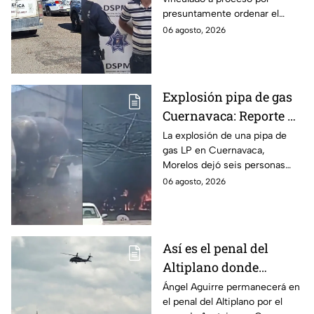
discapacidad en
presuntamente ordenar el
Mexicali, BC
ataque de 16 perros contra su
06 agosto, 2026
hermana, quien tenía
discapacidad auditiva.
Explosión pipa de gas
Cuernavaca: Reporte de
víctimas tras estallido
La explosión de una pipa de
gas LP en Cuernavaca,
en Morelos
Morelos dejó seis personas
hospitalizadas. IMSS informó
06 agosto, 2026
que las pacientes siguen
internadas y aún no hay parte
médico.
Así es el penal del
Altiplano donde
permanecerá Ángel
Ángel Aguirre permanecerá en
el penal del Altiplano por el
Aguirre por caso