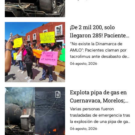
LP en Cuernavaca, Morelos.
¡De 2 mil 200, solo
llegaron 285! Pacientes
claman por
“No existe la Dinamarca de
AMLO": Pacientes claman por
medicamentos ante
tacrolimus ante desabasto de
desabasto en IMSS
medicamentos en hospital del
06 agosto, 2026
Puebla
IMSS Puebla; hay 900
personas están afectadas.
Explota pipa de gas en
Cuernavaca, Morelos;
se reportan más de 20
Varias personas fueron
trasladadas de emergencia tras
personas con
la explosión de una pipa de gas
quemaduras
cerca de la colonia Las
06 agosto, 2026
Granjas, en Cuernavaca,