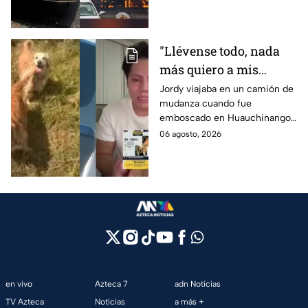
Morelos.
"Llévense todo, nada
más quiero a mis
perritas": Asaltan a un
Jordy viajaba en un camión de
mudanza cuando fue
joven, vacían sus
emboscado en Huauchinango,
cuentas y le roban a sus
Puebla, Además de quitarle
06 agosto, 2026
mascotas en
sus pertenencias, los
Huauchinango, Puebla
criminales se llevaron a sus
perritas.
en vivo
Azteca 7
adn Noticias
TV Azteca
Noticias
a más +