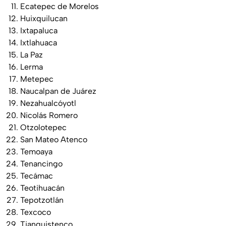
Ecatepec de Morelos
Huixquilucan
Ixtapaluca
Ixtlahuaca
La Paz
Lerma
Metepec
Naucalpan de Juárez
Nezahualcóyotl
Nicolás Romero
Otzolotepec
San Mateo Atenco
Temoaya
Tenancingo
Tecámac
Teotihuacán
Tepotzotlán
Texcoco
Tianguistenco