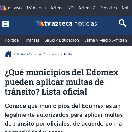
en vivo
TV Azteca
Azteca UNO
Azteca 7
Deportes
Notic
tv azteca
noticias
Política
Finanzas
Salud y Educación
Clima y Medio Ambiente
Azteca Noticias
Estados
Nota
¿Qué municipios del Edomex
pueden aplicar multas de
tránsito? Lista oficial
Conoce qué municipios del Edomex están
legalmente autorizados para aplicar multas
de tránsito por oficiales, de acuerdo con la