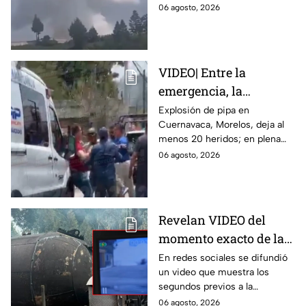
heridos; autoridades atiende la
06 agosto, 2026
al menos un muerto y
emergencia tras el estallido de
heridos
un taller clandestino.
VIDEO| Entre la
emergencia, la
desesperación y el
Explosión de pipa en
Cuernavaca, Morelos, deja al
llanto de un niño;
menos 20 heridos; en plena
adultos desatan pelea
emergencia, dos hombres
06 agosto, 2026
tras explosión de pipa
comenzaron a pelear mientras
en Cuernavaca
un niño lloraba en el lugar.
Revelan VIDEO del
momento exacto de la
explosión de pipa de
En redes sociales se difundió
un video que muestra los
gas en Cuernavaca,
segundos previos a la
Morelos
explosión de una pipa de gas
06 agosto, 2026