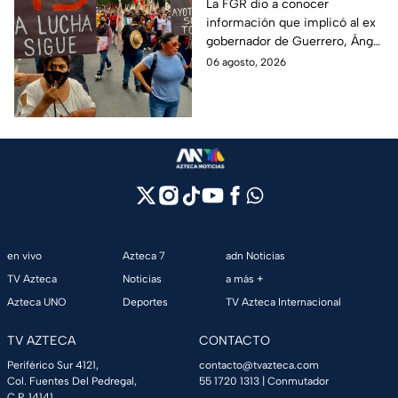
Ayotzinapa tras
La FGR dio a conocer
información que implicó al ex
captura de Ángel
gobernador de Guerrero, Ángel
Aguirre, ex gobernador
Aguirre, quien fue detenido
06 agosto, 2026
de Guerrero
por su presunta relación con el
caso Ayotzinapa.
en vivo
Azteca 7
adn Noticias
TV Azteca
Noticias
a más +
Azteca UNO
Deportes
TV Azteca Internacional
TV AZTECA
CONTACTO
Periférico Sur 4121,
contacto@tvazteca.com
Col. Fuentes Del Pedregal,
55 1720 1313
| Conmutador
C.P. 14141,