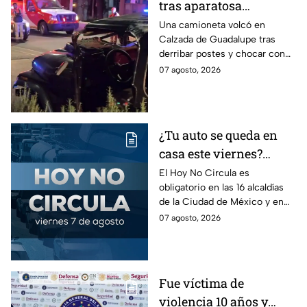
tras aparatosa
volcadura en Tepeyac
Una camioneta volcó en
Calzada de Guadalupe tras
Insurgentes y operativo
derribar postes y chocar con
en la Juárez, mientras
un árbol, dejando a tres
07 agosto, 2026
dormía
jóvenes lesionados.
¿Tu auto se queda en
casa este viernes?
Revisa el Hoy No
El Hoy No Circula es
obligatorio en las 16 alcaldías
Circula de este 7 de
de la Ciudad de México y en
agosto
los municipios conurbados del
07 agosto, 2026
Estado de México.
Fue víctima de
violencia 10 años y