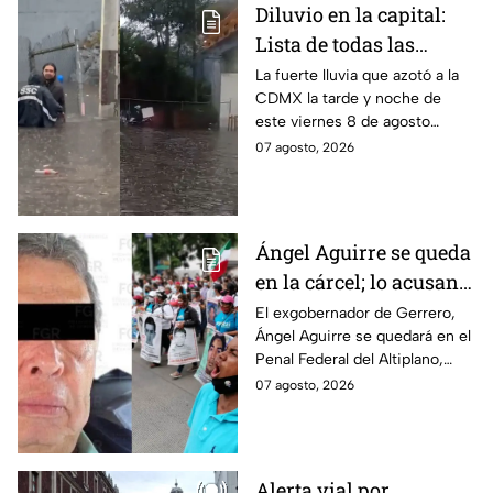
Diluvio en la capital:
Lista de todas las
inundaciones en CDMX
La fuerte lluvia que azotó a la
CDMX la tarde y noche de
HOY viernes 7 de
este viernes 8 de agosto
agosto
provocó inundaciones y otras
07 agosto, 2026
afectaciones.
Ángel Aguirre se queda
en la cárcel; lo acusan
de destruir
El exgobernador de Gerrero,
Ángel Aguirre se quedará en el
información del caso
Penal Federal del Altiplano,
Ayotzinapa
luego de que fue detenido ayer
07 agosto, 2026
en el Estado de México por el
caso Ayotzinapa.
Alerta vial por