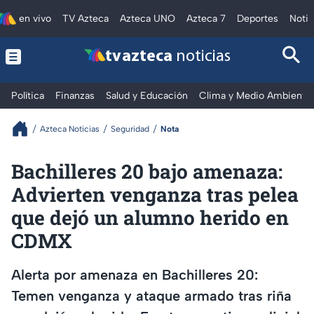
en vivo
TV Azteca
Azteca UNO
Azteca 7
Deportes
Notic
tv azteca
noticias
Política
Finanzas
Salud y Educación
Clima y Medio Ambiente
Azteca Noticias
Seguridad
Nota
Bachilleres 20 bajo amenaza:
Advierten venganza tras pelea
que dejó un alumno herido en
CDMX
Alerta por amenaza en Bachilleres 20:
Temen venganza y ataque armado tras riña