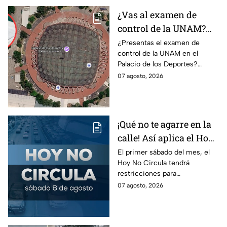
¿Vas al examen de
control de la UNAM?
Así puedes llegar al
¿Presentas el examen de
control de la UNAM en el
Palacio de los Deportes
Palacio de los Deportes?
en Metro, camión y
Consulta cómo llegar en
07 agosto, 2026
Metrobús
Metro, camión y Metrobús y
planea tu traslado con
anticipación.
¡Qué no te agarre en la
calle! Así aplica el Hoy
No Circula el primer
El primer sábado del mes, el
Hoy No Circula tendrá
sábado del mes
restricciones para
determinados vehículos en la
07 agosto, 2026
CDMX y en el Edomex. Revisa
si puedes tomar las llaves y
arrancar.