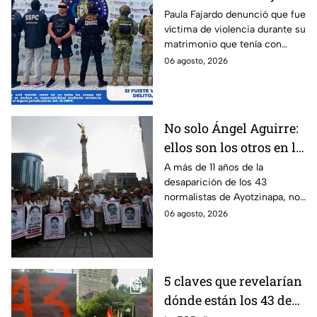
hasta ahora detienen al
Paula Fajardo denunció que fue
víctima de violencia durante su
presunto agresor: el
matrimonio que tenía con
caso de Paula Fajardo
Jorge Francisco “N”, quien fue
06 agosto, 2026
detenido por intento de
feminicidio.
No solo Ángel Aguirre:
ellos son los otros en la
lupa por el caso
A más de 11 años de la
desaparición de los 43
Ayotzinapa
normalistas de Ayotzinapa, no
se ha conocido el paradero de
06 agosto, 2026
los estudiantes a pesar de las
detenciones por el caso.
5 claves que revelarían
dónde están los 43 de