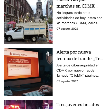
marchas en CDMX:
Manifestantes retiran
No llegues tarde a tus
actividades de hoy; estas son
bloqueo en Canela y Eje
las marchas CDMX, calles
3 Sur, colonia Granjas
cerradas y bloqueos que
07 agosto, 2026
México
tomarán las principales
vialidades de la capital.
Alerta por nueva
técnica de fraude: ¿Te
piden copiar códigos
Alerta de ciberseguridad en
CDMX por nuevo fraude
extraños en la PC?
llamado “Clickfix": páginas
Cuidado, podrías ser
falsas que engañan para
07 agosto, 2026
víctima del peligroso
ejecutar comandos y robar
"Clickfix"
información de tu equipo.
Tres jóvenes heridos