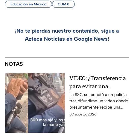
Educación en México
CDMX
¡No te pierdas nuestro contenido, sigue a
Azteca Noticias en Google News!
NOTAS
VIDEO: ¿Transferencia
para evitar una
sanción? SSC suspende
La SSC suspendió a un policía
tras difundirse un video donde
a policía y abre
presuntamente recibe una
investigación
transferencia para evitar una
07 agosto, 2026
sanción; Asuntos Internos ya
investiga.