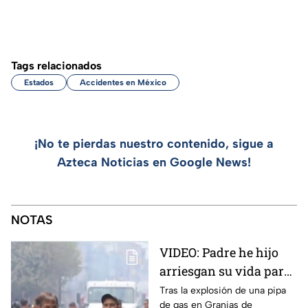
Tags relacionados
Estados
Accidentes en México
¡No te pierdas nuestro contenido, sigue a
Azteca Noticias en Google News!
NOTAS
VIDEO: Padre he hijo
arriesgan su vida para
rescatar a sus perritos
Tras la explosión de una pipa
de gas en Granjas de