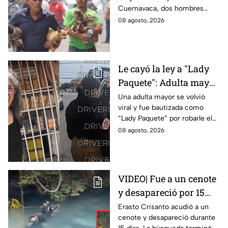
tras la explosión de
Cuernavaca, dos hombres
pipa de gas en
arriesgaron su vida para volver
08 agosto, 2026
Cuernavaca
por sus perritos y ponerlos a
salvo de la tragedia.
Le cayó la ley a "Lady
Paquete": Adulta mayor
le roba celular a
Una adulta mayor se volvió
viral y fue bautizada como
repartidor y la policía
“Lady Paquete” por robarle el
va por ella a su casa
celular a un repartidor en
08 agosto, 2026
Coacalco, Estado de México.
VIDEO| Fue a un cenote
y desapareció por 15
días; así encontraron al
Erasto Crisanto acudió a un
cenote y desapareció durante
pescador Erasto