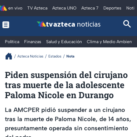
en vivo
TV Azteca
Azteca UNO
Azteca 7
Deportes
Notic
tv azteca
noticias
Política
Finanzas
Salud y Educación
Clima y Medio Ambiente
Azteca Noticias
Estados
Nota
Piden suspensión del cirujano
tras muerte de la adolescente
Paloma Nicole en Durango
La AMCPER pidió suspender a un cirujano
tras la muerte de Paloma Nicole, de 14 años,
presuntamente operada sin consentimiento