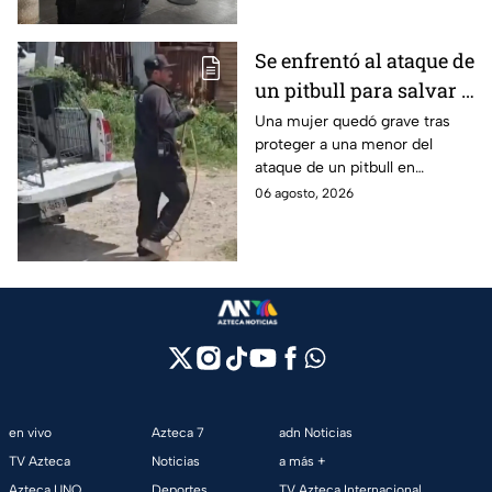
Se enfrentó al ataque de
un pitbull para salvar a
una menor; hoy lucha
Una mujer quedó grave tras
proteger a una menor del
por su vida en Zapopan
ataque de un pitbull en
Zapopan; la víctima sufrió
06 agosto, 2026
severas mordeduras y existe
riesgo de que pierda un brazo.
en vivo
Azteca 7
adn Noticias
TV Azteca
Noticias
a más +
Azteca UNO
Deportes
TV Azteca Internacional