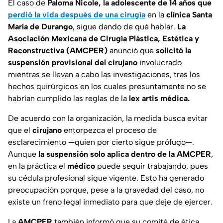
El caso de
Paloma Nicole, la adolescente de 14 años que
perdió la vida después de una cirugía
en la
clínica Santa
María de Durango
, sigue dando de qué hablar.
La
Asociación Mexicana de Cirugía Plástica, Estética y
Reconstructiva (AMCPER)
anunció que
solicitó la
suspensión provisional del cirujano
involucrado
mientras se llevan a cabo las investigaciones, tras los
hechos quirúrgicos en los cuales presuntamente no se
habrían cumplido las reglas de la
lex artis médica.
De acuerdo con la organización, la medida busca evitar
que el
cirujano
entorpezca el proceso de
esclarecimiento
—quien por cierto sigue prófugo—.
Aunque
la suspensión solo aplica dentro de la AMCPER
,
en la práctica el
médico
puede seguir trabajando, pues
su cédula profesional sigue vigente. Esto ha generado
preocupación porque, pese a la gravedad del caso, no
existe un freno legal inmediato para que deje de ejercer.
La
AMCPER
también informó que su comité de ética