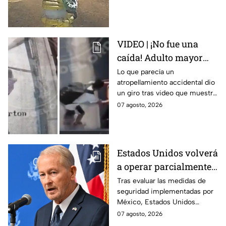
Puebla
despidieron entre lágrimas y
exigieron justicia.
VIDEO | ¡No fue una
caída! Adulto mayor
muere atropellado por
Lo que parecía un
atropellamiento accidental dio
tráiler; joven lo empujó
un giro tras video que muestra
en Monterrey
cómo un joven empujó a
07 agosto, 2026
adulto mayor antes de ser
arrollado por un tráiler en
Monterrey.
Estados Unidos volverá
a operar parcialmente
en Michoacán tras
Tras evaluar las medidas de
seguridad implementadas por
suspensión por
México, Estados Unidos
motivos de seguridad
reanudará parcialmente sus
07 agosto, 2026
actividades en Michoacán a