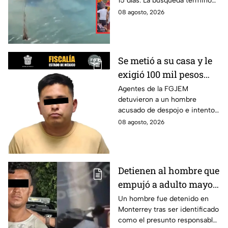
15 días. La búsqueda terminó
Crisanto
cuando el pescador fue
08 agosto, 2026
localizado con vida. Esto es lo
que se sabe.
Se metió a su casa y le
exigió 100 mil pesos
para devolvérsela; cae
Agentes de la FGJEM
detuvieron a un hombre
otro por despojo en
acusado de despojo e intento
Edomex
de extorsión en el Edomex.
08 agosto, 2026
Detienen al hombre que
empujó a adulto mayor
contra tráiler; provocó
Un hombre fue detenido en
Monterrey tras ser identificado
su muerte en
como el presunto responsable
Monterrey