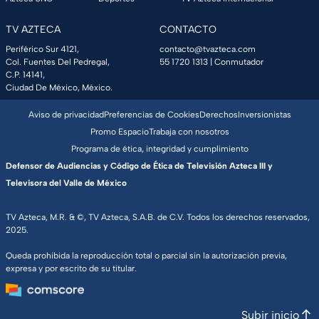
TV AZTECA
CONTACTO
Periférico Sur 4121,
contacto@tvazteca.com
Col. Fuentes Del Pedregal,
55 1720 1313
| Conmutador
C.P. 14141,
Ciudad De México, México.
Aviso de privacidad
Preferencias de Cookies
Derechos
Inversionistas
Promo Espacio
Trabaja con nosotros
Programa de ética, integridad y cumplimiento
Defensor de Audiencias y Código de Ética de Televisión Azteca III y
Televisora del Valle de México
TV Azteca, M.R. & ©, TV Azteca, S.A.B. de C.V. Todos los derechos reservados,
2025.
Queda prohibida la reproducción total o parcial sin la autorización previa,
expresa y por escrito de su titular.
Subir inicio