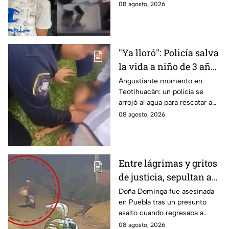
de la muerte de un adulto
08 agosto, 2026
mayor al empujarlo contra un
tráiler.
"Ya lloró": Policía salva
la vida a niño de 3 años
que cayó a un lago en
Angustiante momento en
Teotihuacán: un policía se
Teotihuacán; aplicó
arrojó al agua para rescatar a
RCP (VIDEO)
un pequeño que no respiraba y
08 agosto, 2026
logró revivirlo con maniobras
de RCP.
Entre lágrimas y gritos
de justicia, sepultan a
doña Dominga, la
Doña Dominga fue asesinada
en Puebla tras un presunto
abuelita asesinada tras
asalto cuando regresaba a
asalto en Amozoc,
casa; familiares y amigos la
08 agosto, 2026