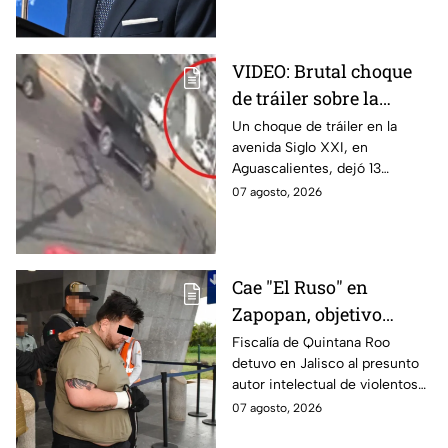
partir del 8 de agosto.
VIDEO: Brutal choque
de tráiler sobre la
avenida Siglo XXI en
Un choque de tráiler en la
avenida Siglo XXI, en
Aguascalientes deja
Aguascalientes, dejó 13
varios heridos y
heridos y varios vehículos
07 agosto, 2026
destrozos
destrozados; el conductor fue
detenido tras la carambola.
Cae "El Ruso" en
Zapopan, objetivo
prioritario en Playa del
Fiscalía de Quintana Roo
detuvo en Jalisco al presunto
Carmen
autor intelectual de violentos
ataques en fraccionamientos
07 agosto, 2026
de Playa del Carmen.