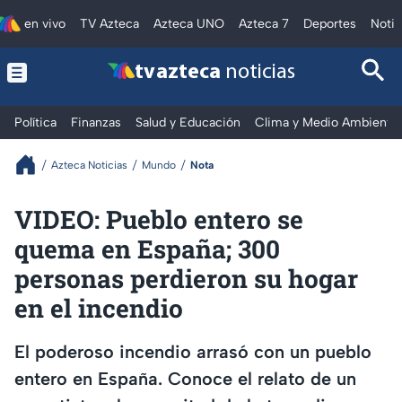
en vivo
TV Azteca
Azteca UNO
Azteca 7
Deportes
Notic
tv azteca
noticias
Política
Finanzas
Salud y Educación
Clima y Medio Ambiente
Azteca Noticias
Mundo
Nota
VIDEO: Pueblo entero se
quema en España; 300
personas perdieron su hogar
en el incendio
El poderoso incendio arrasó con un pueblo
entero en España. Conoce el relato de un