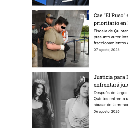
Cae "El Ruso" 
prioritario e
Fiscalía de Quinta
presunto autor int
fraccionamientos 
07 agosto, 2026
Justicia para 
enfrentará jui
cometido en 2
Después de largos 
Quintos enfrenta 
abusar de la menor
06 agosto, 2026