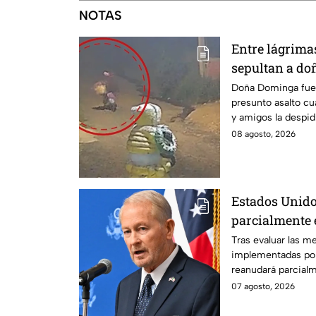
NOTAS
Entre lágrimas 
sepultan a do
asesinada tra
Doña Dominga fue 
presunto asalto cu
Puebla
y amigos la despid
justicia.
08 agosto, 2026
Estados Unido
parcialmente 
suspensión po
Tras evaluar las m
implementadas po
reanudará parcial
Michoacán a partir
07 agosto, 2026