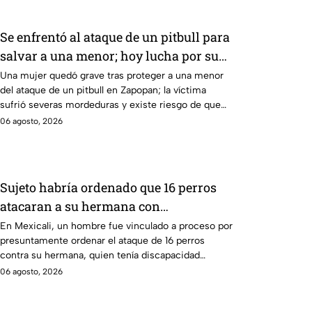
Se enfrentó al ataque de un pitbull para
salvar a una menor; hoy lucha por su
vida en Zapopan
Una mujer quedó grave tras proteger a una menor
del ataque de un pitbull en Zapopan; la víctima
sufrió severas mordeduras y existe riesgo de que
pierda un brazo.
06 agosto, 2026
Sujeto habría ordenado que 16 perros
atacaran a su hermana con
discapacidad en Mexicali, BC
En Mexicali, un hombre fue vinculado a proceso por
presuntamente ordenar el ataque de 16 perros
contra su hermana, quien tenía discapacidad
auditiva.
06 agosto, 2026