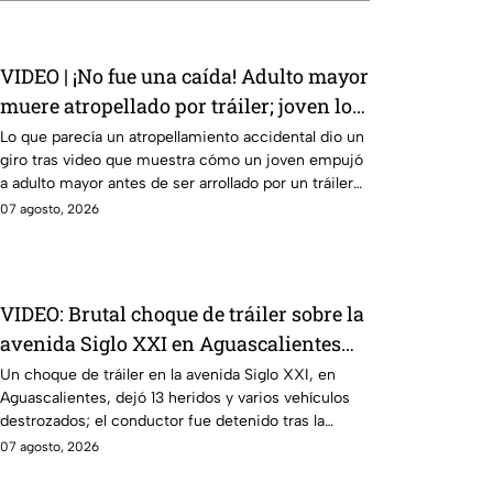
VIDEO | ¡No fue una caída! Adulto mayor
muere atropellado por tráiler; joven lo
empujó en Monterrey
Lo que parecía un atropellamiento accidental dio un
giro tras video que muestra cómo un joven empujó
a adulto mayor antes de ser arrollado por un tráiler
en Monterrey.
07 agosto, 2026
VIDEO: Brutal choque de tráiler sobre la
avenida Siglo XXI en Aguascalientes
deja varios heridos y destrozos
Un choque de tráiler en la avenida Siglo XXI, en
Aguascalientes, dejó 13 heridos y varios vehículos
destrozados; el conductor fue detenido tras la
carambola.
07 agosto, 2026