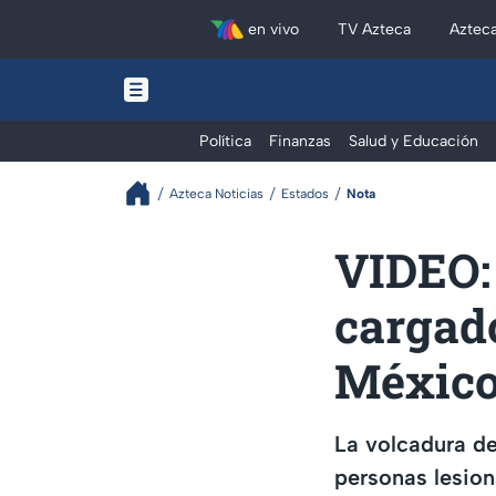
en vivo
TV Azteca
Aztec
Política
Finanzas
Salud y Educación
Azteca Noticias
Estados
Nota
VIDEO: 
cargado
México
La volcadura de
personas lesion