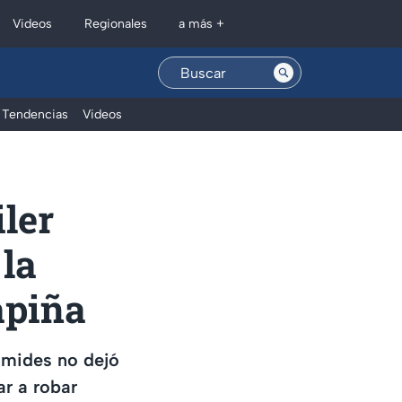
Regionales
Videos
a más +
Tendencias
Videos
iler
 la
apiña
rámides no dejó
r a robar