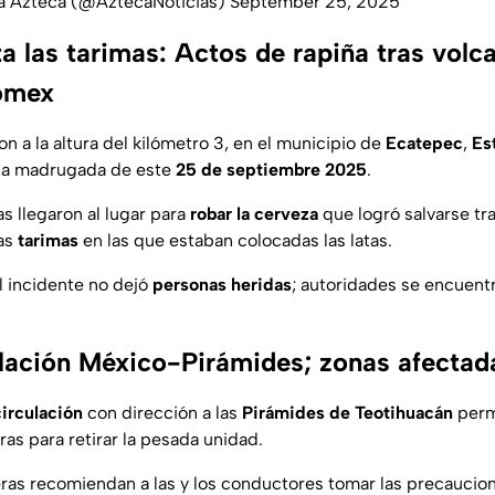
va Azteca (@AztecaNoticias)
September 25, 2025
a las tarimas: Actos de rapiña tras volc
domex
n a la altura del kilómetro 3, en el municipio de
Ecatepec
,
Es
la madrugada de este
25 de septiembre 2025
.
 llegaron al lugar para
robar la cerveza
que logró salvarse tra
as
tarimas
en las que estaban colocadas las latas.
 incidente no dejó
personas heridas
; autoridades se encuentr
ulación México-Pirámides; zonas afectad
irculación
con dirección a las
Pirámides de Teotihuacán
per
as para retirar la pesada unidad.
ras recomiendan a las y los conductores tomar las precaucio