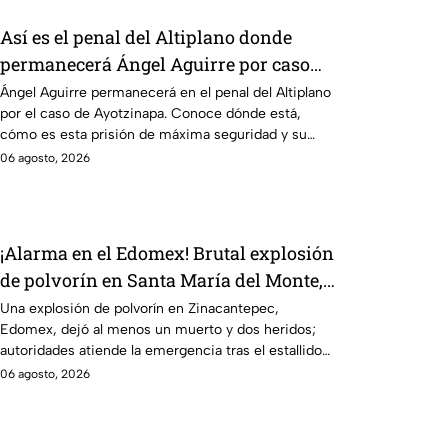
Así es el penal del Altiplano donde
permanecerá Ángel Aguirre por caso
Ayotzinapa
Ángel Aguirre permanecerá en el penal del Altiplano
por el caso de Ayotzinapa. Conoce dónde está,
cómo es esta prisión de máxima seguridad y su
historia.
06 agosto, 2026
¡Alarma en el Edomex! Brutal explosión
de polvorín en Santa María del Monte,
Zinacantepec; reportan al menos un
Una explosión de polvorín en Zinacantepec,
Edomex, dejó al menos un muerto y dos heridos;
muerto y heridos
autoridades atiende la emergencia tras el estallido
de un taller clandestino.
06 agosto, 2026