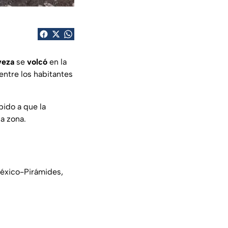
veza
se
volcó
en la
entre los habitantes
bido a que la
la zona.
México-Pirámides,