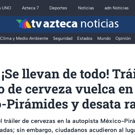
a UNO
Azteca 7
Deportes
Noticias
adn Noticias
tv azteca
noticias
Clima y Medio Ambiente
Seguridad
Estados
Mundo
Opinión
¡Se llevan de todo! Trá
 de cerveza vuelca en
-Pirámides y desata r
l tráiler de cervezas en la autopista México-Pi
adas; sin embargo, ciudadanos acudieron al luga