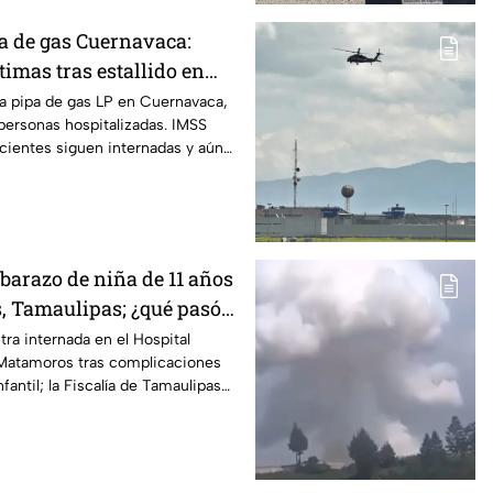
a de gas Cuernavaca:
timas tras estallido en
na pipa de gas LP en Cuernavaca,
personas hospitalizadas. IMSS
cientes siguen internadas y aún
co.
barazo de niña de 11 años
 Tamaulipas; ¿qué pasó
a internada en el Hospital
 Matamoros tras complicaciones
antil; la Fiscalía de Tamaulipas