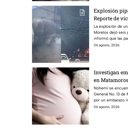
Explosión pip
Reporte de víc
Morelos
La explosión de u
Morelos dejó seis 
informó que las pa
no hay parte médi
06 agosto, 2026
Investigan em
en Matamoros,
con Nohemí?
Nohemí se encuentr
General No. 13 de
por un embarazo inf
ya investiga.
06 agosto, 2026