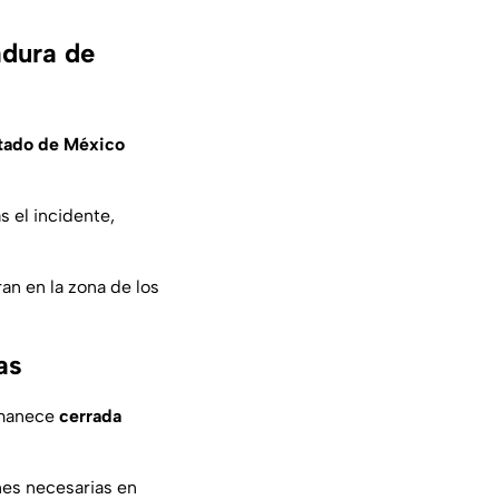
adura de
tado de México
s el incidente,
an en la zona de los
as
manece
cerrada
nes necesarias en