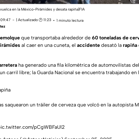
 vuelca en la México-Pirámides y desata rapiña|FIA
 09:47
| Actualizado 🕑 11:23
1 minuto lectura
tez
 remolque
que transportaba alrededor de
60 toneladas de cer
Pirámides
al caer en una cuneta, el
accidente
desató la
rapiña
arretera
ha generado una fila kilométrica de automovilistas de
un carril libre; la Guarda Nacional se encuentra trabajando en 
apiña
 saquearon un tráiler de cerveza que volcó en la autopista 
pic.twitter.com/pCgWBFaUl2