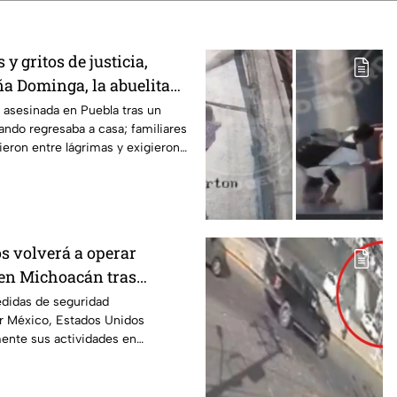
y gritos de justicia,
ña Dominga, la abuelita
s asalto en Amozoc,
asesinada en Puebla tras un
ando regresaba a casa; familiares
ieron entre lágrimas y exigieron
s volverá a operar
en Michoacán tras
r motivos de seguridad
edidas de seguridad
r México, Estados Unidos
mente sus actividades en
 del 8 de agosto.