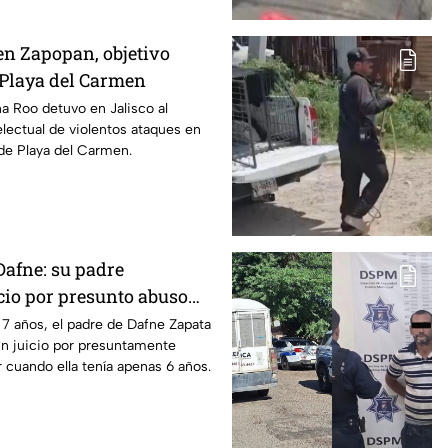
en Zapopan, objetivo
n Playa del Carmen
na Roo detuvo en Jalisco al
electual de violentos ataques en
de Playa del Carmen.
Dafne: su padre
cio por presunto abuso
019 en Tamaulipas
7 años, el padre de Dafne Zapata
un juicio por presuntamente
 cuando ella tenía apenas 6 años.