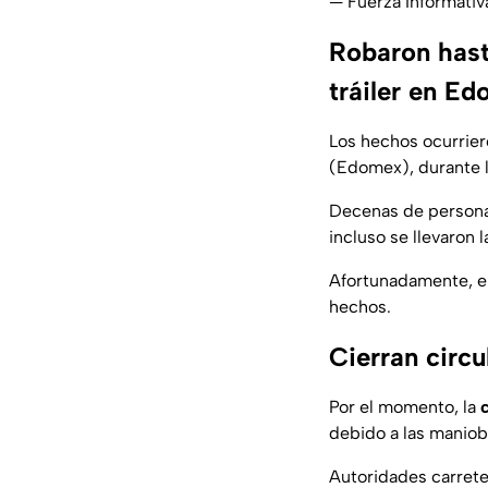
— Fuerza Informati
Robaron hast
tráiler en E
Los hechos ocurriero
(Edomex), durante 
Decenas de personas
incluso se llevaron l
Afortunadamente, el
hechos.
Cierran circ
Por el momento, la
c
debido a las maniobr
Autoridades carrete